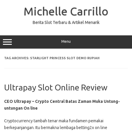
Skip
to
Michelle Carrillo
content
Berita Slot Terbaru & Artikel Menarik
Menu
TAG ARCHIVES:
STARLIGHT PRINCESS SLOT DEMO RUPIAH
Ultrapay Slot Online Review
CEO Ultrapay – Crypto Central Batas Zaman Muka Untung-
untungan On line
Cryptocurrency tambah tenar maka fundamen pemakai
berkepanjangan. Itu bermakna lembaga betting2x on line