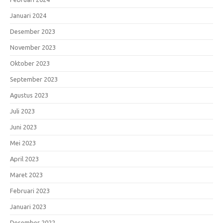
Januari 2024
Desember 2023
November 2023
Oktober 2023
September 2023
Agustus 2023
Juli 2023
Juni 2023
Mei 2023
April 2023
Maret 2023
Februari 2023
Januari 2023
Desember 2022