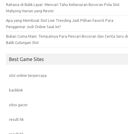
Rahasia di Balik Layar: Mencari Tahu Kebenaran Bocoran Pola Slot
Mahjong Harian yang Resmi
Apa yang Membuat Slot Live Trending Jadi Pilihan Favorit Para
Penggemar Judi Online Saat Ini?
Bukan Cuma Main: Tempatnya Para Pencari Bocoran dan Cerita Seru di
Balik Gulungan Slot
Best Game Sites
slot online terpercaya
backlink
situs gacor
result hk