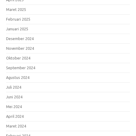
Maret 2025
Februari 2025
Januari 2025
Desember 2024
November 2024
Oktober 2024
September 2024
Agustus 2024
Juli 2024
Juni 2024
Mei 2024
April 2024
Maret 2024
Februari 2024