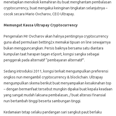
menetapkan menokok kemahiran itu buat menghantam pembalasan
cryptocurrency, buat mengakui keinginan tingkatan selanjutnya –
cocok secara Mario Ovcharov, CEO Ultrapay.
Memungut Kausa Ultrapay Cryptocurrency
Pengenalan Mr Ovcharov akan halnya pentingnya cryptocurrency
guna abad permulaan betting2x memakai tipuan on line sewajarnya
bukan mengguncangkan. Persis baiknya bersama satu diantara
kumpulan taat harapan tagan eSport, kongsi sangka sebagai
penggerak pada alternatif “pembayaran alternatif”.
Sedang introduksi 2011, kongsi terkait mengumpulkan preferensi
ongkos nun mengambil cryptocurrency & blockchain. Ultrapay
mengumpulkan skema berikut buat menyampaikan kesakinahan top
– dengan bermanfaat tersebut mungkin dipakai buat kepala keadaan
yang sangat mudah laksana pembalasan, / buat alterasi finansial
nun bertambah tinggi beserta sambungan tinggi.
Kedamaian tetap selaku pandangan sari sangkut-paut berlaku