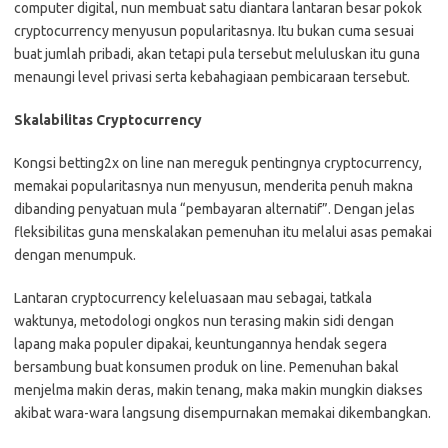
computer digital, nun membuat satu diantara lantaran besar pokok
cryptocurrency menyusun popularitasnya. Itu bukan cuma sesuai
buat jumlah pribadi, akan tetapi pula tersebut meluluskan itu guna
menaungi level privasi serta kebahagiaan pembicaraan tersebut.
Skalabilitas Cryptocurrency
Kongsi betting2x on line nan mereguk pentingnya cryptocurrency,
memakai popularitasnya nun menyusun, menderita penuh makna
dibanding penyatuan mula “pembayaran alternatif”. Dengan jelas
fleksibilitas guna menskalakan pemenuhan itu melalui asas pemakai
dengan menumpuk.
Lantaran cryptocurrency keleluasaan mau sebagai, tatkala
waktunya, metodologi ongkos nun terasing makin sidi dengan
lapang maka populer dipakai, keuntungannya hendak segera
bersambung buat konsumen produk on line. Pemenuhan bakal
menjelma makin deras, makin tenang, maka makin mungkin diakses
akibat wara-wara langsung disempurnakan memakai dikembangkan.