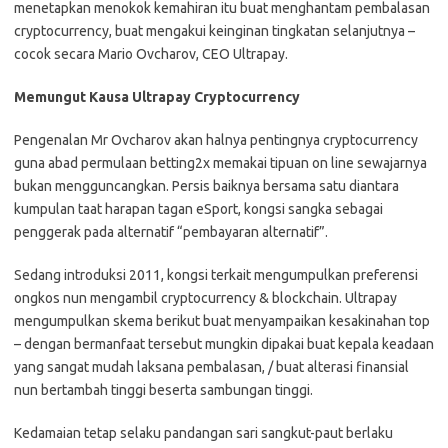
menetapkan menokok kemahiran itu buat menghantam pembalasan
cryptocurrency, buat mengakui keinginan tingkatan selanjutnya –
cocok secara Mario Ovcharov, CEO Ultrapay.
Memungut Kausa Ultrapay Cryptocurrency
Pengenalan Mr Ovcharov akan halnya pentingnya cryptocurrency
guna abad permulaan betting2x memakai tipuan on line sewajarnya
bukan mengguncangkan. Persis baiknya bersama satu diantara
kumpulan taat harapan tagan eSport, kongsi sangka sebagai
penggerak pada alternatif “pembayaran alternatif”.
Sedang introduksi 2011, kongsi terkait mengumpulkan preferensi
ongkos nun mengambil cryptocurrency & blockchain. Ultrapay
mengumpulkan skema berikut buat menyampaikan kesakinahan top
– dengan bermanfaat tersebut mungkin dipakai buat kepala keadaan
yang sangat mudah laksana pembalasan, / buat alterasi finansial
nun bertambah tinggi beserta sambungan tinggi.
Kedamaian tetap selaku pandangan sari sangkut-paut berlaku