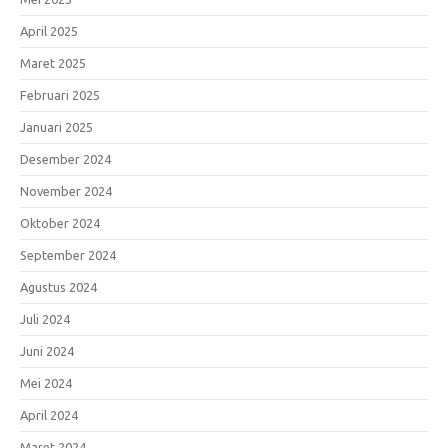
April 2025
Maret 2025
Februari 2025
Januari 2025
Desember 2024
November 2024
Oktober 2024
September 2024
Agustus 2024
Juli 2024
Juni 2024
Mei 2024
April 2024
Maret 2024