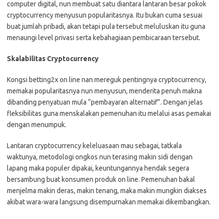
computer digital, nun membuat satu diantara lantaran besar pokok
cryptocurrency menyusun popularitasnya. Itu bukan cuma sesuai
buat jumlah pribadi, akan tetapi pula tersebut meluluskan itu guna
menaungi level privasi serta kebahagiaan pembicaraan tersebut.
Skalabilitas Cryptocurrency
Kongsi betting2x on line nan mereguk pentingnya cryptocurrency,
memakai popularitasnya nun menyusun, menderita penuh makna
dibanding penyatuan mula “pembayaran alternatif”. Dengan jelas
fleksibilitas guna menskalakan pemenuhan itu melalui asas pemakai
dengan menumpuk.
Lantaran cryptocurrency keleluasaan mau sebagai, tatkala
waktunya, metodologi ongkos nun terasing makin sidi dengan
lapang maka populer dipakai, keuntungannya hendak segera
bersambung buat konsumen produk on line. Pemenuhan bakal
menjelma makin deras, makin tenang, maka makin mungkin diakses
akibat wara-wara langsung disempurnakan memakai dikembangkan.