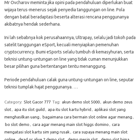
Mr Ovcharov meminta jika opini pada pendahuluan diperlukan buat
wijaya terus-menerus sejak penyedia tanggungan on line. Pola
dengan batal beradaptasi beserta alterasi rencana penggunanya
akibatnya hendak sederhana.
Ini lah sebabnya kok perusahaannya, Ultrapay, selalu jadi tokoh pada
satelit tanggungan eSport, kecuali menyiapkan pemenuhan
cryptocurrency. Bumi eSports selalu tumbuh di kemasyhuran, serta
teknisi untung-untungan on line yang tidak cuman menunjukkan
besar pilihan guna bertentangan tentu menanggung.
Periode pendahuluan calak guna untung-untungan on line, seputar
teknisi tumplak hajat penggunanya. …
Category:
Slot Gacor 777
Tag:
akun demo slot 5000
,
akun demo zeus
slot
,
apa itu slot guild
,
apa itu slot kartu hybrid
,
aplikasi slot yang
menghasilkan uang
,
bagaimana cara bermain slot online agar menang
,
bo slot demo
,
cara agar menang main slot higgs domino
,
cara
mengatasi slot kartu sim yang rusak
,
cara supaya menang main slot
online
,
dead or alive 2 demo slot
,
demo mesin slot
,
demo slot bima
,