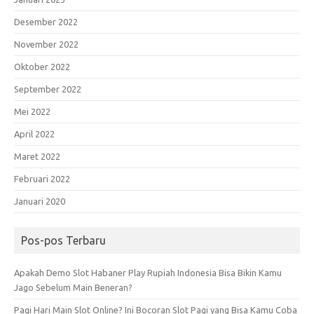
Desember 2022
November 2022
Oktober 2022
September 2022
Mei 2022
April 2022
Maret 2022
Februari 2022
Januari 2020
Pos-pos Terbaru
Apakah Demo Slot Habaner Play Rupiah Indonesia Bisa Bikin Kamu
Jago Sebelum Main Beneran?
Pagi Hari Main Slot Online? Ini Bocoran Slot Pagi yang Bisa Kamu Coba