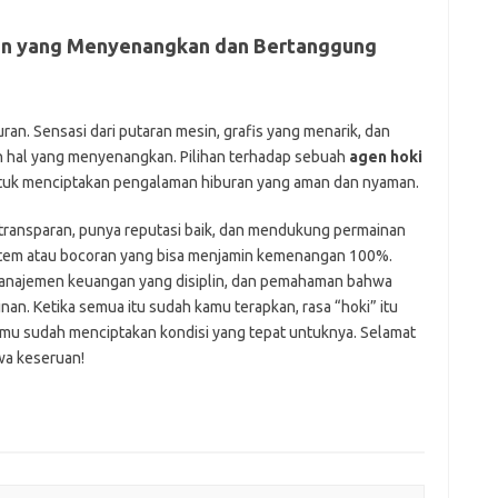
n yang Menyenangkan dan Bertanggung
uran. Sensasi dari putaran mesin, grafis yang menarik, dan
lah hal yang menyenangkan. Pilihan terhadap sebuah
agen hoki
ntuk menciptakan pengalaman hiburan yang aman dan nyaman.
g transparan, punya reputasi baik, dan mendukung permainan
sistem atau bocoran yang bisa menjamin kemenangan 100%.
, manajemen keuangan yang disiplin, dan pemahaman bahwa
nan. Ketika semua itu sudah kamu terapkan, rasa “hoki” itu
amu sudah menciptakan kondisi yang tepat untuknya. Selamat
wa keseruan!