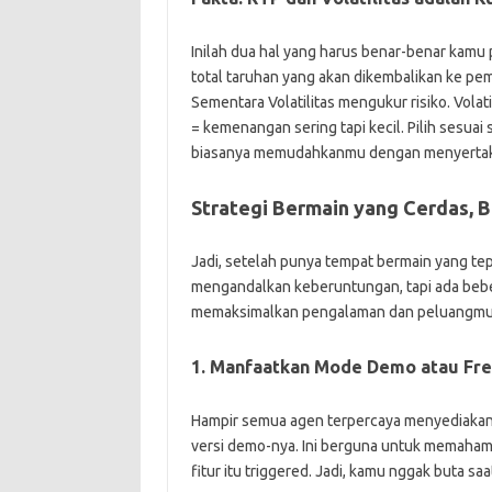
Inilah dua hal yang harus benar-benar kamu p
total taruhan yang akan dikembalikan ke pe
Sementara Volatilitas mengukur risiko. Volati
= kemenangan sering tapi kecil. Pilih sesuai
biasanya memudahkanmu dengan menyertakan
Strategi Bermain yang Cerdas, 
Jadi, setelah punya tempat bermain yang te
mengandalkan keberuntungan, tapi ada bebe
memaksimalkan pengalaman dan peluangmu
1. Manfaatkan Mode Demo atau Fre
Hampir semua agen terpercaya menyediakan fi
versi demo-nya. Ini berguna untuk memahami 
fitur itu triggered. Jadi, kamu nggak buta saa