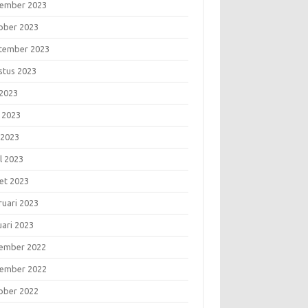
ember 2023
ober 2023
tember 2023
stus 2023
 2023
i 2023
 2023
l 2023
et 2023
ruari 2023
uari 2023
ember 2022
ember 2022
ober 2022