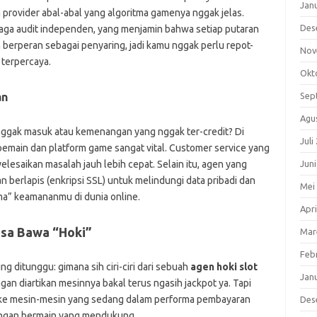
Jan
rovider abal-abal yang algoritma gamenya nggak jelas.
Des
mbaga audit independen, yang menjamin bahwa setiap putaran
n berperan sebagai penyaring, jadi kamu nggak perlu repot-
Nov
 terpercaya.
Okt
an
Sep
Agu
ggak masuk atau kemenangan yang nggak ter-credit? Di
Juli
pemain dan platform game sangat vital. Customer service yang
esaikan masalah jauh lebih cepat. Selain itu, agen yang
Jun
berlapis (enkripsi SSL) untuk melindungi data pribadi dan
Mei
ma” keamananmu di dunia online.
Apri
isa Bawa “Hoki”
Mar
Feb
ng ditunggu: gimana sih ciri-ciri dari sebuah
agen hoki slot
Jan
angan diartikan mesinnya bakal terus ngasih jackpot ya. Tapi
 ke mesin-mesin yang sedang dalam performa pembayaran
Des
kungan bermain yang mendukung.