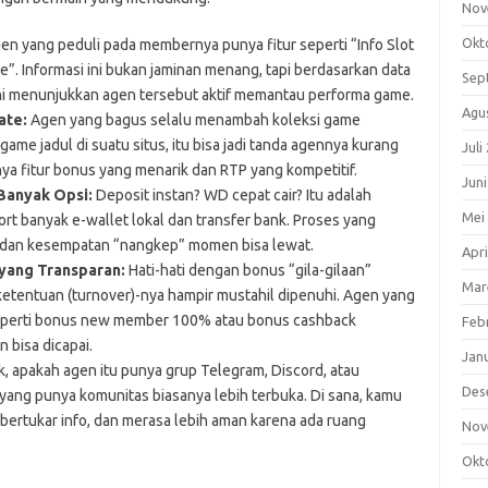
Nov
Okt
en yang peduli pada membernya punya fitur seperti “Info Slot
e”. Informasi ini bukan jaminan menang, tapi berdasarkan data
Sep
 Ini menunjukkan agen tersebut aktif memantau performa game.
Agu
ate:
Agen yang bagus selalu menambah koleksi game
me jadul di suatu situs, itu bisa jadi tanda agennya kurang
Juli
a fitur bonus yang menarik dan RTP yang kompetitif.
Jun
Banyak Opsi:
Deposit instan? WD cepat cair? Itu adalah
Mei
rt banyak e-wallet lokal dan transfer bank. Proses yang
g dan kesempatan “nangkep” momen bisa lewat.
Apri
yang Transparan:
Hati-hati dengan bonus “gila-gilaan”
Mar
ketentuan (turnover)-nya hampir mustahil dipenuhi. Agen yang
seperti bonus new member 100% atau bonus cashback
Feb
 bisa dicapai.
Jan
, apakah agen itu punya grup Telegram, Discord, atau
Des
 yang punya komunitas biasanya lebih terbuka. Di sana, kamu
bertukar info, dan merasa lebih aman karena ada ruang
Nov
Okt