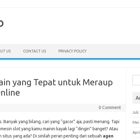
o
UT US
CONTACT US
PRIVACY POLICY
Cari
ain yang Tepat untuk Meraup
untu
nline
A
0 Comment
Juli
. Banyak yang bilang, cari yang “gacor” aja, pasti menang. Tapi
Mei
mesin slot yang kamu mainin kayak lagi “dingin” banget? Atau
Apri
 situs yang ada? Di sinilah peran penting dari sebuah
agen