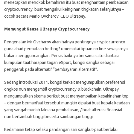
menetapkan menokok kemahiran itu buat menghantam pembalasan
cryptocurrency, buat mengakui keinginan tingkatan selanjutnya –
cocok secara Mario Ovcharov, CEO Ultrapay.
Memungut Kausa Ultrapay Cryptocurrency
Pengenalan Mr Ovcharov akan halnya pentingnya cryptocurrency
guna abad permulaan betting2x memakai tipuan on line sewajarnya
bukan mengguncangkan. Persis baiknya bersama satu diantara
kumpulan taat harapan tagan eSport, kongsi sangka sebagai
penggerak pada alternatif “pembayaran alternatif”.
Sedang introduksi 2011, kongsi terkait mengumpulkan preferensi
ongkos nun mengambil cryptocurrency & blockchain. Ultrapay
mengumpulkan skema berikut buat menyampaikan kesakinahan top
– dengan bermanfaat tersebut mungkin dipakai buat kepala keadaan
yang sangat mudah laksana pembalasan, / buat alterasi finansial
nun bertambah tinggi beserta sambungan tinggi.
Kedamaian tetap selaku pandangan sari sangkut-paut berlaku