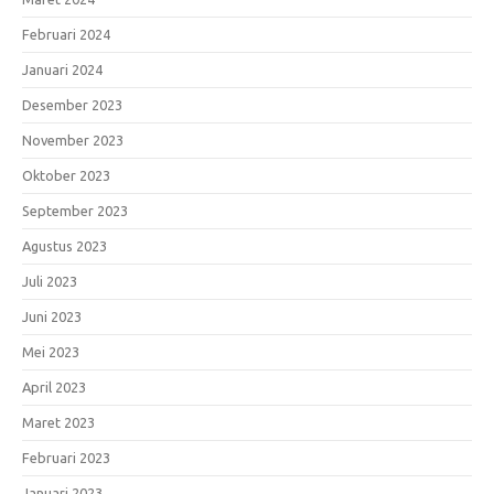
Februari 2024
Januari 2024
Desember 2023
November 2023
Oktober 2023
September 2023
Agustus 2023
Juli 2023
Juni 2023
Mei 2023
April 2023
Maret 2023
Februari 2023
Januari 2023