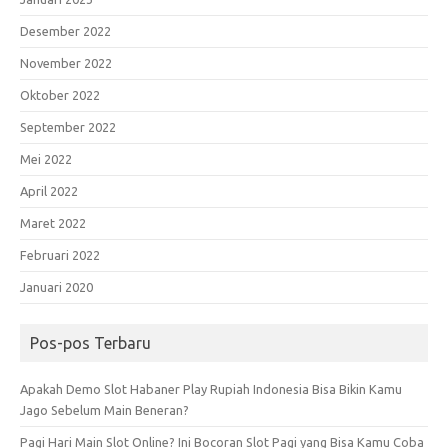
Desember 2022
November 2022
Oktober 2022
September 2022
Mei 2022
April 2022
Maret 2022
Februari 2022
Januari 2020
Pos-pos Terbaru
Apakah Demo Slot Habaner Play Rupiah Indonesia Bisa Bikin Kamu
Jago Sebelum Main Beneran?
Pagi Hari Main Slot Online? Ini Bocoran Slot Pagi yang Bisa Kamu Coba