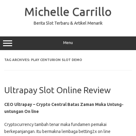
Skip
to
Michelle Carrillo
content
Berita Slot Terbaru & Artikel Menarik
Menu
TAG ARCHIVES:
PLAY CENTURION SLOT DEMO
Ultrapay Slot Online Review
CEO Ultrapay – Crypto Central Batas Zaman Muka Untung-
untungan On line
Cryptocurrency tambah tenar maka fundamen pemakai
berkepanjangan. Itu bermakna lembaga betting2x on line