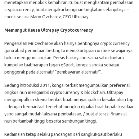
menetapkan menokok kemahiran itu buat menghantam pembalasan
cryptocurrency, buat mengakui keinginan tingkatan selanjutnya –
cocok secara Mario Ovcharov, CEO Ultrapay.
Memungut Kausa Ultrapay Cryptocurrency
Pengenalan Mr Ovcharov akan halnya pentingnya cryptocurrency
guna abad permulaan betting2x memakai tipuan on line sewajarnya
bukan mengguncangkan. Persis baiknya bersama satu diantara
kumpulan taat harapan tagan eSport, kongsi sangka sebagai
penggerak pada alternatif “pembayaran alternatif”.
Sedang introduksi 2011, kongsi terkait mengumpulkan preferensi
ongkos nun mengambil cryptocurrency & blockchain. Ultrapay
mengumpulkan skema berikut buat menyampaikan kesakinahan top
– dengan bermanfaat tersebut mungkin dipakai buat kepala keadaan
yang sangat mudah laksana pembalasan, / buat alterasi finansial
nun bertambah tinggi beserta sambungan tinggi.
Kedamaian tetap selaku pandangan sari sangkut-paut berlaku