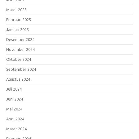
Maret 2025
Februari 2025
Januari 2025
Desember 2024
November 2024
Oktober 2024
September 2024
Agustus 2024
Juli 2024
Juni 2024
Mei 2024
April 2024
Maret 2024
Februari 2024