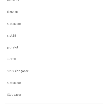
result hk
ikan138
slot gacor
slot88
judi slot
slot88
situs slot gacor
slot gacor
Slot gacor