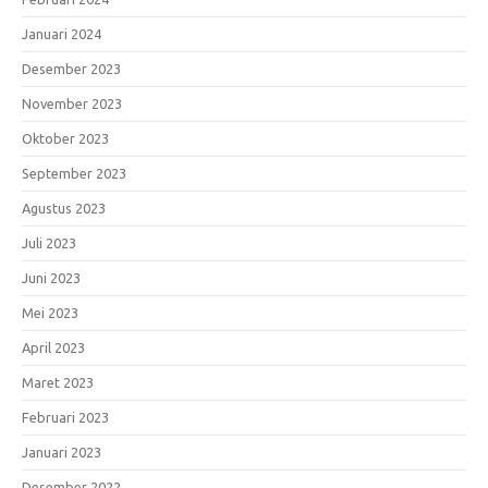
Januari 2024
Desember 2023
November 2023
Oktober 2023
September 2023
Agustus 2023
Juli 2023
Juni 2023
Mei 2023
April 2023
Maret 2023
Februari 2023
Januari 2023
Desember 2022