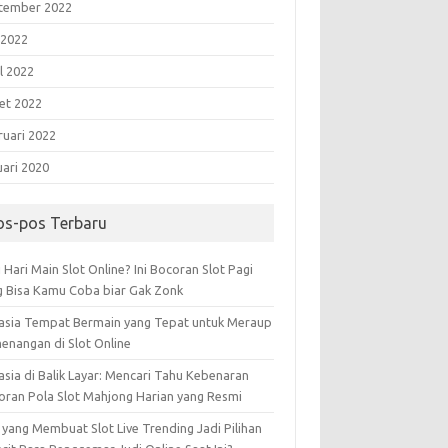
tember 2022
 2022
l 2022
et 2022
ruari 2022
uari 2020
os-pos Terbaru
 Hari Main Slot Online? Ini Bocoran Slot Pagi
g Bisa Kamu Coba biar Gak Zonk
asia Tempat Bermain yang Tepat untuk Meraup
enangan di Slot Online
asia di Balik Layar: Mencari Tahu Kebenaran
oran Pola Slot Mahjong Harian yang Resmi
 yang Membuat Slot Live Trending Jadi Pilihan