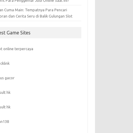
rit Para Penggemar Judi Online Saat Ini?
an Cuma Main: Tempatnya Para Pencari
ran dan Cerita Seru di Balik Gulungan Slot
est Game Sites
ot online terpercaya
cklink
tus gacor
sult hk
sult hk
an138