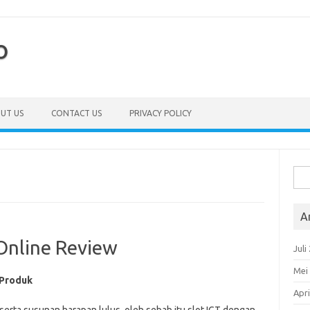
o
UT US
CONTACT US
PRIVACY POLICY
Cari
untu
A
Online Review
Juli
Mei
 Produk
Apri