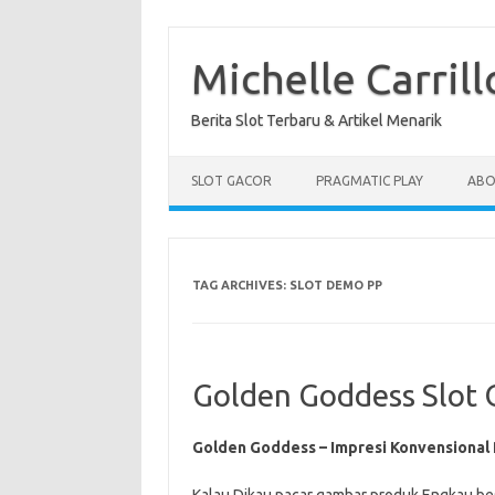
Skip
to
content
Michelle Carrill
Berita Slot Terbaru & Artikel Menarik
SLOT GACOR
PRAGMATIC PLAY
ABO
TAG ARCHIVES:
SLOT DEMO PP
Golden Goddess Slot 
Golden Goddess – Impresi Konvensional