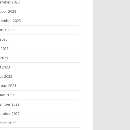
ember 2023
ober 2023
tember 2023
stus 2023
 2023
i 2023
 2023
l 2023
et 2023
ruari 2023
uari 2023
ember 2022
ember 2022
ober 2022