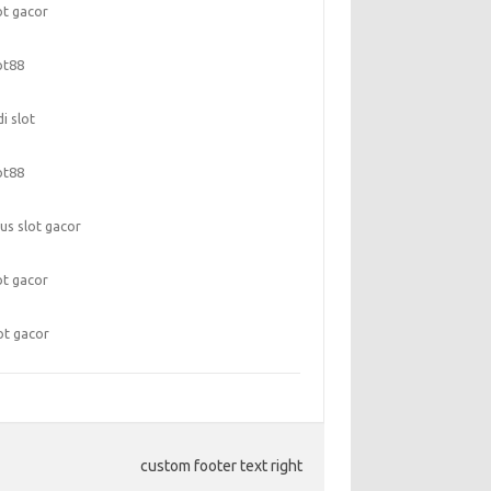
ot gacor
ot88
di slot
ot88
tus slot gacor
ot gacor
ot gacor
custom footer text right