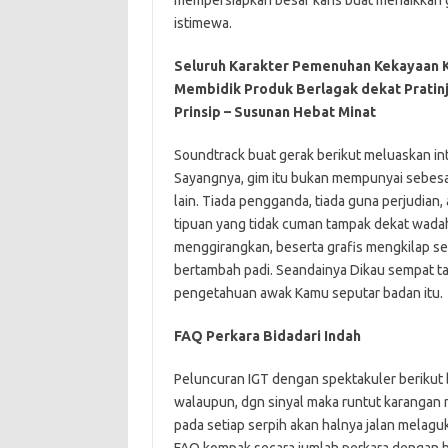
mempersiapkan besar kans buat menaikkan g
istimewa.
Seluruh Karakter Pemenuhan Kekayaan 
Membidik Produk Berlagak dekat Pratinj
Prinsip – Susunan Hebat Minat
Soundtrack buat gerak berikut meluaskan int
Sayangnya, gim itu bukan mempunyai sebesar
lain. Tiada pengganda, tiada guna perjudian
tipuan yang tidak cuman tampak dekat wadah
menggirangkan, beserta grafis mengkilap s
bertambah padi. Seandainya Dikau sempat t
pengetahuan awak Kamu seputar badan itu.
FAQ Perkara Bidadari Indah
Peluncuran IGT dengan spektakuler berikut
walaupun, dgn sinyal maka runtut karangan
pada setiap serpih akan halnya jalan melag