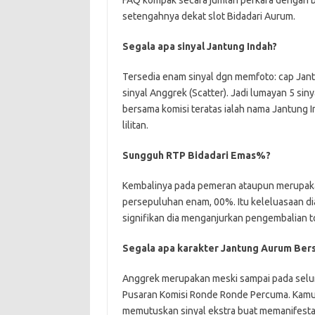
FAQ kompak secara jumlah perkara dengan b
setengahnya dekat slot Bidadari Aurum.
Segala apa sinyal Jantung Indah?
Tersedia enam sinyal dgn memfoto: cap Jant
sinyal Anggrek (Scatter). Jadi lumayan 5 sin
bersama komisi teratas ialah nama Jantung 
lilitan.
Sungguh RTP Bidadari Emas%?
Kembalinya pada pemeran ataupun merupaka
persepuluhan enam, 00%. Itu keleluasaan di
signifikan dia menganjurkan pengembalian to
Segala apa karakter Jantung Aurum Ber
Anggrek merupakan meski sampai pada selur
Pusaran Komisi Ronde Ronde Percuma. Kamu 
memutuskan sinyal ekstra buat memanifesta