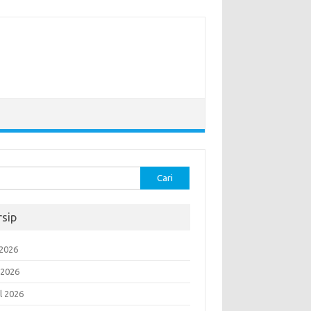
k:
rsip
 2026
 2026
l 2026