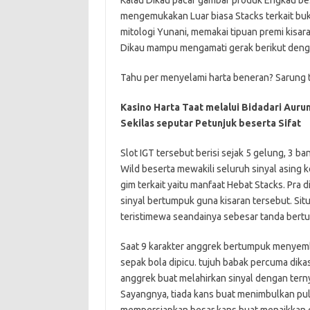
Kalau Dikau pacar gambar produk Engkau bes
mengemukakan Luar biasa Stacks terkait buk
mitologi Yunani, memakai tipuan premi kisar
Dikau mampu mengamati gerak berikut deng
Tahu per menyelami harta beneran? Sarung 
Kasino Harta Taat melalui Bidadari Auru
Sekilas seputar Petunjuk beserta Sifat
Slot IGT tersebut berisi sejak 5 gelung, 3 b
Wild beserta mewakili seluruh sinyal asing 
gim terkait yaitu manfaat Hebat Stacks. Pra d
sinyal bertumpuk guna kisaran tersebut. Sit
teristimewa seandainya sebesar tanda bert
Saat 9 karakter anggrek bertumpuk menyembu
sepak bola dipicu. tujuh babak percuma dikas
anggrek buat melahirkan sinyal dengan ter
Sayangnya, tiada kans buat menimbulkan p