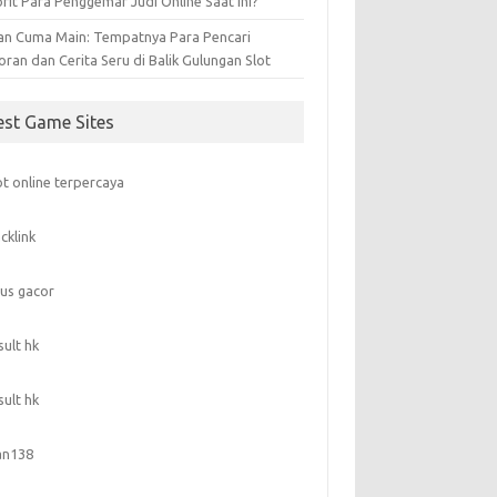
rit Para Penggemar Judi Online Saat Ini?
an Cuma Main: Tempatnya Para Pencari
ran dan Cerita Seru di Balik Gulungan Slot
est Game Sites
ot online terpercaya
cklink
tus gacor
sult hk
sult hk
an138