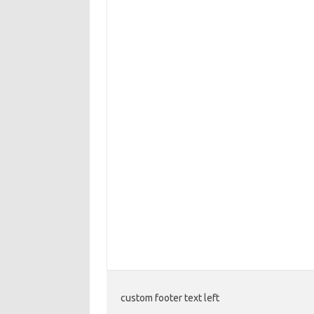
custom footer text left