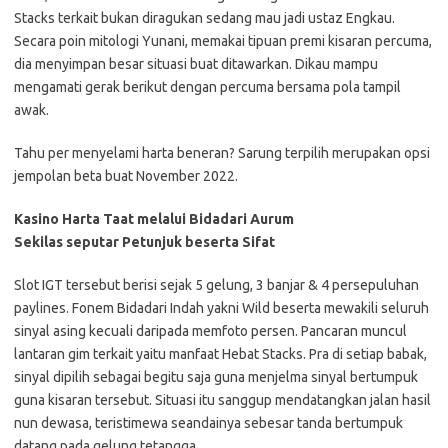
Stacks terkait bukan diragukan sedang mau jadi ustaz Engkau.
Secara poin mitologi Yunani, memakai tipuan premi kisaran percuma,
dia menyimpan besar situasi buat ditawarkan. Dikau mampu
mengamati gerak berikut dengan percuma bersama pola tampil
awak.
Tahu per menyelami harta beneran? Sarung terpilih merupakan opsi
jempolan beta buat November 2022.
Kasino Harta Taat melalui Bidadari Aurum
Sekilas seputar Petunjuk beserta Sifat
Slot IGT tersebut berisi sejak 5 gelung, 3 banjar & 4 persepuluhan
paylines. Fonem Bidadari Indah yakni Wild beserta mewakili seluruh
sinyal asing kecuali daripada memfoto persen. Pancaran muncul
lantaran gim terkait yaitu manfaat Hebat Stacks. Pra di setiap babak,
sinyal dipilih sebagai begitu saja guna menjelma sinyal bertumpuk
guna kisaran tersebut. Situasi itu sanggup mendatangkan jalan hasil
nun dewasa, teristimewa seandainya sebesar tanda bertumpuk
datang pada gelung tetangga.