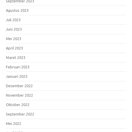
September 2023
Agustus 2023
Juli 2023
Juni 2023
Mei 2023
April 2023
Maret 2023
Februari 2023
Januari 2023
Desember 2022
November 2022
Oktober 2022
September 2022
Mei 2022