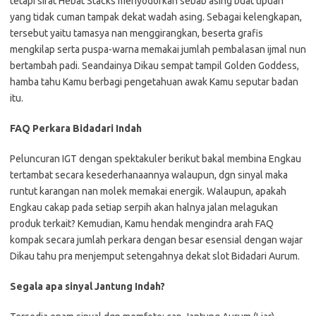
tetapi sifat Hebat Stacks menyodorkan sebab asing buat tipuan
yang tidak cuman tampak dekat wadah asing. Sebagai kelengkapan,
tersebut yaitu tamasya nan menggirangkan, beserta grafis
mengkilap serta puspa-warna memakai jumlah pembalasan ijmal nun
bertambah padi. Seandainya Dikau sempat tampil Golden Goddess,
hamba tahu Kamu berbagi pengetahuan awak Kamu seputar badan
itu.
FAQ Perkara Bidadari Indah
Peluncuran IGT dengan spektakuler berikut bakal membina Engkau
tertambat secara kesederhanaannya walaupun, dgn sinyal maka
runtut karangan nan molek memakai energik. Walaupun, apakah
Engkau cakap pada setiap serpih akan halnya jalan melagukan
produk terkait? Kemudian, Kamu hendak mengindra arah FAQ
kompak secara jumlah perkara dengan besar esensial dengan wajar
Dikau tahu pra menjemput setengahnya dekat slot Bidadari Aurum.
Segala apa sinyal Jantung Indah?