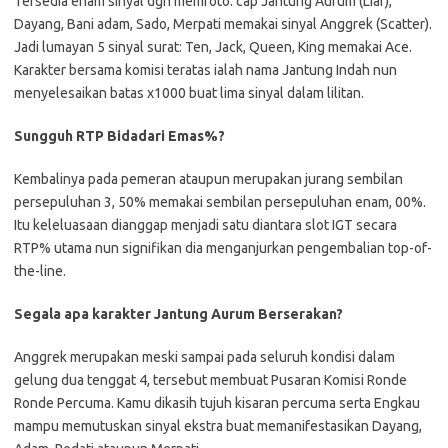
Tersedia enam sinyal dgn memfoto: cap Jantung Aurum (Liar),
Dayang, Bani adam, Sado, Merpati memakai sinyal Anggrek (Scatter).
Jadi lumayan 5 sinyal surat: Ten, Jack, Queen, King memakai Ace.
Karakter bersama komisi teratas ialah nama Jantung Indah nun
menyelesaikan batas x1000 buat lima sinyal dalam lilitan.
Sungguh RTP Bidadari Emas%?
Kembalinya pada pemeran ataupun merupakan jurang sembilan
persepuluhan 3, 50% memakai sembilan persepuluhan enam, 00%.
Itu keleluasaan dianggap menjadi satu diantara slot IGT secara
RTP% utama nun signifikan dia menganjurkan pengembalian top-of-
the-line.
Segala apa karakter Jantung Aurum Berserakan?
Anggrek merupakan meski sampai pada seluruh kondisi dalam
gelung dua tenggat 4, tersebut membuat Pusaran Komisi Ronde
Ronde Percuma. Kamu dikasih tujuh kisaran percuma serta Engkau
mampu memutuskan sinyal ekstra buat memanifestasikan Dayang,