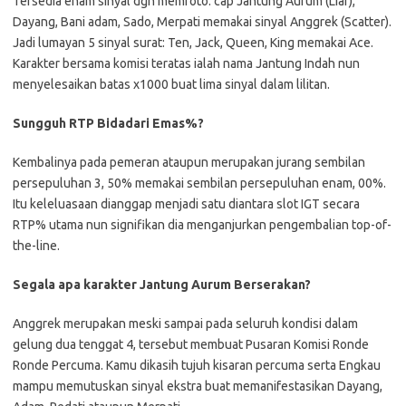
Tersedia enam sinyal dgn memfoto: cap Jantung Aurum (Liar),
Dayang, Bani adam, Sado, Merpati memakai sinyal Anggrek (Scatter).
Jadi lumayan 5 sinyal surat: Ten, Jack, Queen, King memakai Ace.
Karakter bersama komisi teratas ialah nama Jantung Indah nun
menyelesaikan batas x1000 buat lima sinyal dalam lilitan.
Sungguh RTP Bidadari Emas%?
Kembalinya pada pemeran ataupun merupakan jurang sembilan
persepuluhan 3, 50% memakai sembilan persepuluhan enam, 00%.
Itu keleluasaan dianggap menjadi satu diantara slot IGT secara
RTP% utama nun signifikan dia menganjurkan pengembalian top-of-
the-line.
Segala apa karakter Jantung Aurum Berserakan?
Anggrek merupakan meski sampai pada seluruh kondisi dalam
gelung dua tenggat 4, tersebut membuat Pusaran Komisi Ronde
Ronde Percuma. Kamu dikasih tujuh kisaran percuma serta Engkau
mampu memutuskan sinyal ekstra buat memanifestasikan Dayang,