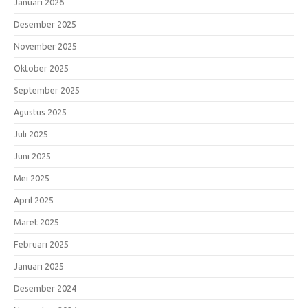
Januari 2026
Desember 2025
November 2025
Oktober 2025
September 2025
Agustus 2025
Juli 2025
Juni 2025
Mei 2025
April 2025
Maret 2025
Februari 2025
Januari 2025
Desember 2024