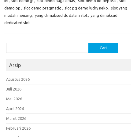
ini
,
slot demo jp
,
slot demo naga emas
,
slot demo no deposit
,
slot
demo pp
,
slot demo pragmatig
,
slot pg demo lucky neko
,
slot yang
mudah menang
,
yang di maksud dc dalam slot
,
yang dimaksud
dedicated slot
Cari
untuk:
Arsip
Agustus 2026
Juli 2026
Mei 2026
April 2026
Maret 2026
Februari 2026