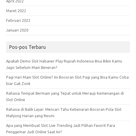
April 2022
Maret 2022
Februari 2022
Januari 2020
Pos-pos Terbaru
Apakah Demo Slot Habaner Play Rupiah Indonesia Bisa Bikin Kamu
Jago Sebelum Main Beneran?
Pagi Hari Main Slot Online? Ini Bocoran Slot Pagi yang Bisa Kamu Coba
biar Gak Zonk
Rahasia Tempat Bermain yang Tepat untuk Meraup Kemenangan di
Slot Online
Rahasia di Balik Layar: Mencari Tahu Kebenaran Bocoran Pola Slot
Mahjong Harian yang Resmi
Apa yang Membuat Slot Live Trending Jadi Pilihan Favorit Para
Penggemar Judi Online Saat Ini?