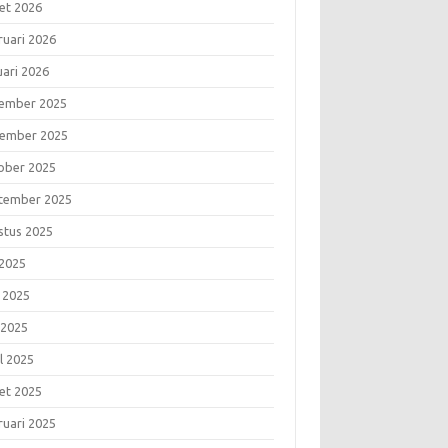
et 2026
ruari 2026
uari 2026
ember 2025
ember 2025
ober 2025
tember 2025
stus 2025
 2025
i 2025
 2025
l 2025
et 2025
ruari 2025