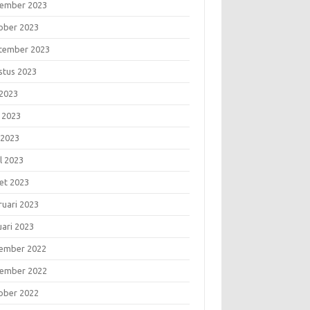
ember 2023
ober 2023
tember 2023
stus 2023
 2023
i 2023
 2023
l 2023
et 2023
ruari 2023
uari 2023
ember 2022
ember 2022
ober 2022