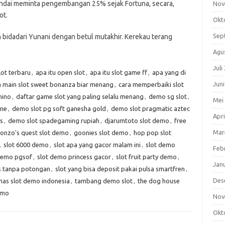
andai meminta pengembangan 25% sejak Fortuna, secara,
Nov
ot.
Okt
Sep
n bidadari Yunani dengan betul mutakhir. Kerekau terang
Agu
Juli
ot terbaru
,
apa itu open slot
,
apa itu slot game ff
,
apa yang di
Jun
a main slot sweet bonanza biar menang
,
cara memperbaiki slot
hino
,
daftar game slot yang paling selalu menang
,
demo sg slot
,
Mei
ine
,
demo slot pg soft ganesha gold
,
demo slot pragmatic aztec
Apri
s
,
demo slot spadegaming rupiah
,
djarumtoto slot demo
,
free
Mar
onzo's quest slot demo
,
goonies slot demo
,
hop pop slot
,
slot 6000 demo
,
slot apa yang gacor malam ini
,
slot demo
Feb
demo pgsof
,
slot demo princess gacor
,
slot fruit party demo
,
Jan
us tanpa potongan
,
slot yang bisa deposit pakai pulsa smartfren
,
Des
as slot demo indonesia
,
tambang demo slot
,
the dog house
emo
Nov
Okt