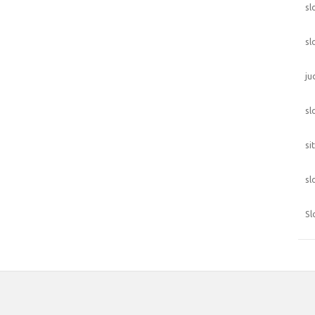
sl
sl
ju
sl
si
sl
Sl