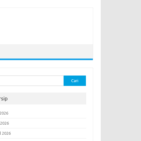
k:
rsip
 2026
 2026
l 2026