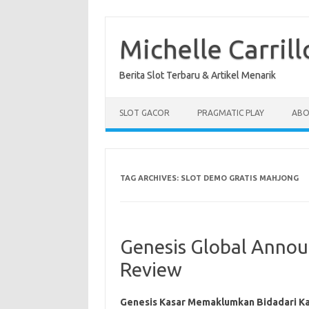
Skip
to
content
Michelle Carrill
Berita Slot Terbaru & Artikel Menarik
SLOT GACOR
PRAGMATIC PLAY
ABO
TAG ARCHIVES:
SLOT DEMO GRATIS MAHJONG
Genesis Global Annou
Review
Genesis Kasar Memaklumkan Bidadari K