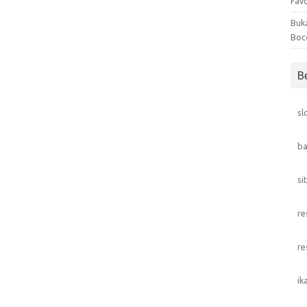
Favo
Buk
Boco
B
sl
ba
si
re
re
ik