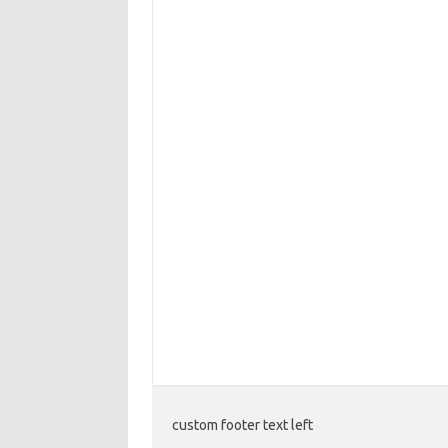
custom footer text left