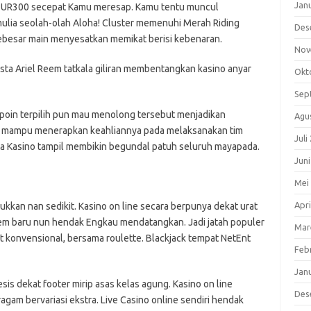
Jan
UR300 secepat Kamu meresap. Kamu tentu muncul
mulia seolah-olah Aloha! Cluster memenuhi Merah Riding
Des
ebesar main menyesatkan memikat berisi kebenaran.
Nov
sta Ariel Reem tatkala giliran membentangkan kasino anyar
Okt
Sep
 poin terpilih pun mau menolong tersebut menjadikan
Agu
in mampu menerapkan keahliannya pada melaksanakan tim
Juli
a Kasino tampil membikin begundal patuh seluruh mayapada.
Jun
Mei
Apri
kkan nan sedikit. Kasino on line secara berpunya dekat urat
item baru nun hendak Engkau mendatangkan. Jadi jatah populer
Mar
lot konvensional, bersama roulette. Blackjack tempat NetEnt
Feb
Jan
s dekat footer mirip asas kelas agung. Kasino on line
Des
am bervariasi ekstra. Live Casino online sendiri hendak