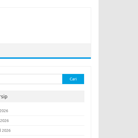
k:
rsip
 2026
 2026
l 2026