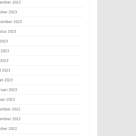
ember 2023
ober 2023
tember 2023
stus 2023
 2023
i 2023
 2023
l 2023
et 2023
ruari 2023
uari 2023
ember 2022
ember 2022
ober 2022