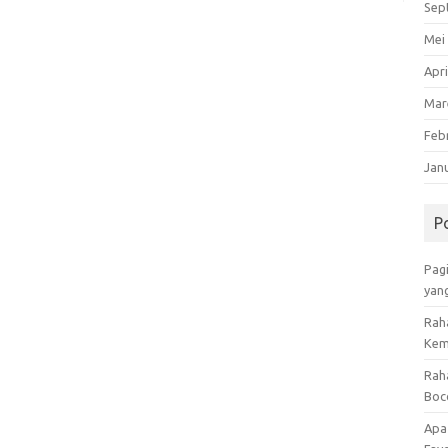
Sep
Mei
Apri
Mar
Feb
Jan
P
Pagi
yan
Rah
Kem
Rah
Boc
Apa