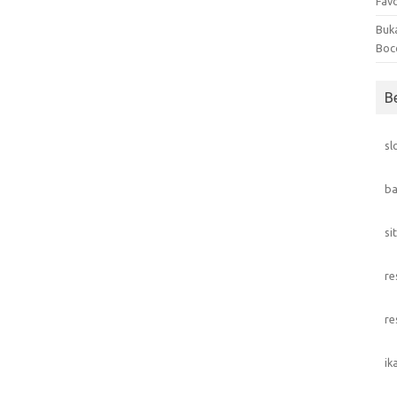
Favo
Buk
Boco
B
sl
ba
si
re
re
ik