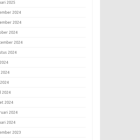
uari 2025
ember 2024
ember 2024
ober 2024
tember 2024
stus 2024
 2024
i 2024
 2024
l 2024
et 2024
ruari 2024
uari 2024
ember 2023