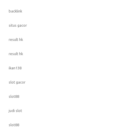
backlink
situs gacor
result hk
result hk
ikan138
slot gacor
slot88
judi slot
slot88