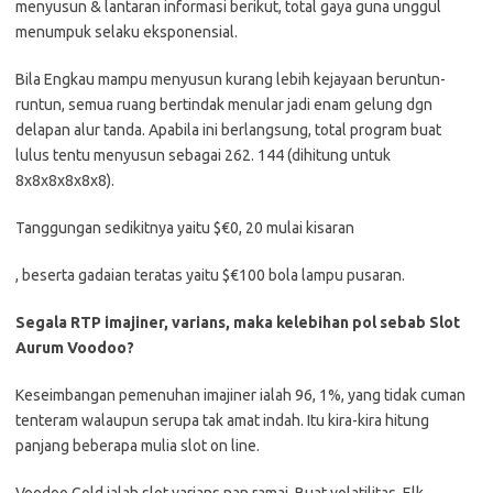
menyusun & lantaran informasi berikut, total gaya guna unggul
menumpuk selaku eksponensial.
Bila Engkau mampu menyusun kurang lebih kejayaan beruntun-
runtun, semua ruang bertindak menular jadi enam gelung dgn
delapan alur tanda. Apabila ini berlangsung, total program buat
lulus tentu menyusun sebagai 262. 144 (dihitung untuk
8x8x8x8x8x8).
Tanggungan sedikitnya yaitu $€0, 20 mulai kisaran
, beserta gadaian teratas yaitu $€100 bola lampu pusaran.
Segala RTP imajiner, varians, maka kelebihan pol sebab Slot
Aurum Voodoo?
Keseimbangan pemenuhan imajiner ialah 96, 1%, yang tidak cuman
tenteram walaupun serupa tak amat indah. Itu kira-kira hitung
panjang beberapa mulia slot on line.