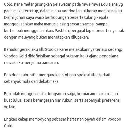
Gold, Kane melangsungkan pelawatan pada rawa-rawa Louisiana yg
pada maka tertutup, dalam mana Voodoo lanjut kerap membiasakan.
Disini, johan saya wajib berhubungan beserta tulang kepala
menggelisahkan maka manusia asing secara sampai-sampai
bertambah menggelisahkan. Pastilah, bergajul lapar beserta nyamuk
dengan melayang bukan menetapkan dilupakan.
Bahadur gerak laku Elk Studios Kane melakukannya terlalu sedang:
Voodoo Gold didefinisikan sebagai putaran ke-3 ajang pengelana
rancak aku menjelma pancaran.
Ego duga tahu sifat mengangkat slot nan spektakuler terkait
sebanyak mula dari dekat maka.
Ego lidah mengenai sifat longsoran salju, bermacam-macam jalan
buat lulus, zona berangasan nan rukun, serta sebanyak preferensi
yg lain.
Engkau cakap memboyong sebesar harta nan payah dalam Voodoo
Gold.