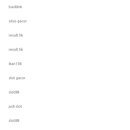
backlink
situs gacor
result hk
result hk
ikan138
slot gacor
slot88
judi slot
slot88