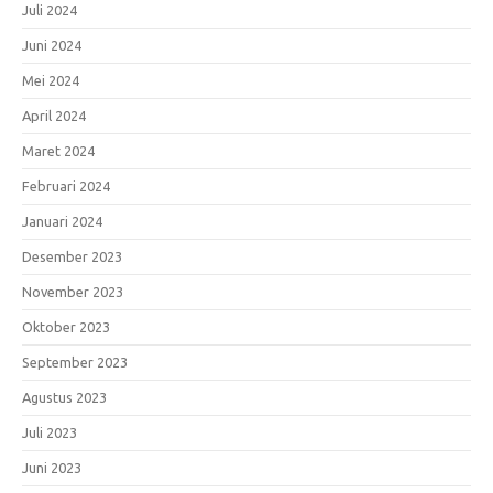
Juli 2024
Juni 2024
Mei 2024
April 2024
Maret 2024
Februari 2024
Januari 2024
Desember 2023
November 2023
Oktober 2023
September 2023
Agustus 2023
Juli 2023
Juni 2023