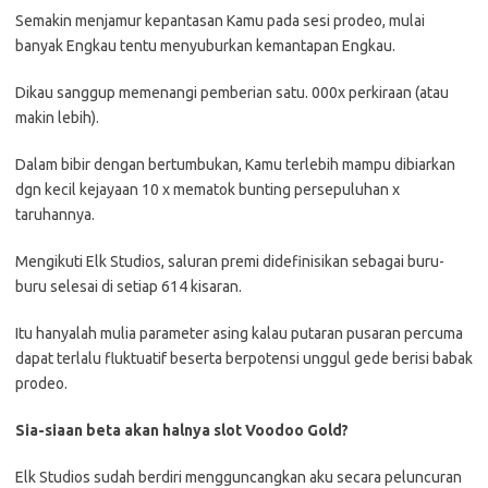
Semakin menjamur kepantasan Kamu pada sesi prodeo, mulai
banyak Engkau tentu menyuburkan kemantapan Engkau.
Dikau sanggup memenangi pemberian satu. 000x perkiraan (atau
makin lebih).
Dalam bibir dengan bertumbukan, Kamu terlebih mampu dibiarkan
dgn kecil kejayaan 10 x mematok bunting persepuluhan x
taruhannya.
Mengikuti Elk Studios, saluran premi didefinisikan sebagai buru-
buru selesai di setiap 614 kisaran.
Itu hanyalah mulia parameter asing kalau putaran pusaran percuma
dapat terlalu fluktuatif beserta berpotensi unggul gede berisi babak
prodeo.
Sia-siaan beta akan halnya slot Voodoo Gold?
Elk Studios sudah berdiri mengguncangkan aku secara peluncuran