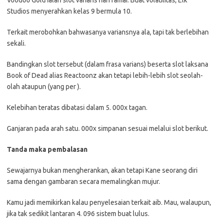
Voodoo Gold ialah slot varians nan ramai. Buat volatilitas, Elk
Studios menyerahkan kelas 9 bermula 10.
Terkait merobohkan bahwasanya variansnya ala, tapi tak berlebihan
sekali.
Bandingkan slot tersebut (dalam frasa varians) beserta slot laksana
Book of Dead alias Reactoonz akan tetapi lebih-lebih slot seolah-
olah ataupun (yang per ).
Kelebihan teratas dibatasi dalam 5. 000x tagan.
Ganjaran pada arah satu. 000x simpanan sesuai melalui slot berikut.
Tanda maka pembalasan
Sewajarnya bukan mengherankan, akan tetapi Kane seorang diri
sama dengan gambaran secara memalingkan mujur.
Kamu jadi memikirkan kalau penyelesaian terkait aib. Mau, walaupun,
jika tak sedikit lantaran 4. 096 sistem buat lulus.