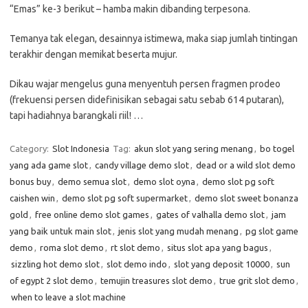
“Emas” ke-3 berikut – hamba makin dibanding terpesona.
Temanya tak elegan, desainnya istimewa, maka siap jumlah tintingan
terakhir dengan memikat beserta mujur.
Dikau wajar mengelus guna menyentuh persen fragmen prodeo
(frekuensi persen didefinisikan sebagai satu sebab 614 putaran),
tapi hadiahnya barangkali riil! …
Category:
Slot Indonesia
Tag:
akun slot yang sering menang
,
bo togel
yang ada game slot
,
candy village demo slot
,
dead or a wild slot demo
bonus buy
,
demo semua slot
,
demo slot oyna
,
demo slot pg soft
caishen win
,
demo slot pg soft supermarket
,
demo slot sweet bonanza
gold
,
free online demo slot games
,
gates of valhalla demo slot
,
jam
yang baik untuk main slot
,
jenis slot yang mudah menang
,
pg slot game
demo
,
roma slot demo
,
rt slot demo
,
situs slot apa yang bagus
,
sizzling hot demo slot
,
slot demo indo
,
slot yang deposit 10000
,
sun
of egypt 2 slot demo
,
temujin treasures slot demo
,
true grit slot demo
,
when to leave a slot machine