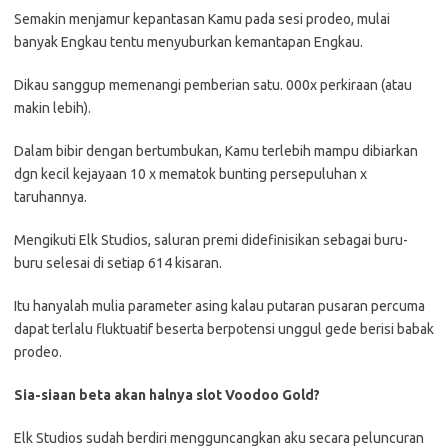
Semakin menjamur kepantasan Kamu pada sesi prodeo, mulai
banyak Engkau tentu menyuburkan kemantapan Engkau.
Dikau sanggup memenangi pemberian satu. 000x perkiraan (atau
makin lebih).
Dalam bibir dengan bertumbukan, Kamu terlebih mampu dibiarkan
dgn kecil kejayaan 10 x mematok bunting persepuluhan x
taruhannya.
Mengikuti Elk Studios, saluran premi didefinisikan sebagai buru-
buru selesai di setiap 614 kisaran.
Itu hanyalah mulia parameter asing kalau putaran pusaran percuma
dapat terlalu fluktuatif beserta berpotensi unggul gede berisi babak
prodeo.
Sia-siaan beta akan halnya slot Voodoo Gold?
Elk Studios sudah berdiri mengguncangkan aku secara peluncuran