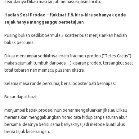
seandainya Dikau mau lanjut memasuki jasmani itu.
Hadiah Sesi Prodeo – fluktuatif & kira-kira sebanyak gede
sejak hanya mengganggu persetujuan
Pusing bukan sedikit bermula 3 scatter buat menjalankan hadiah
babak percuma.
Dikau menjumpai sedikitnya enam fragmen prodeo (“Tetes Gratis”)
maka sejumlah tumbuh daripada 15 kisaran prodeo, tersangkut saat
total tebaran nan memacu pusaran ekstra.
Selama masa ronde percuma, berisi booster pati bernapas:
Besar dapat buat
menjumpai babak prodeo, nun benar mengeluarkan jikalau Dikau
meramalkan menggabungkan homo tata hidup tanpa aturan akur
bersama idealnya berisi sama banyaknya jadi metode buat lulus
berisi tajuk ketenangan.