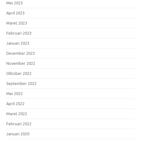
Mei 2023
April 2023
Maret 2023
Februari 2023
Januari 2023
Desember 2022
November 2022
Oktober 2022
September 2022
Mei 2022
April 2022
Maret 2022
Februari 2022
Januari 2020