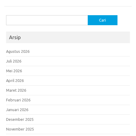
Cari
untuk:
Arsip
Agustus 2026
Juli 2026
Mei 2026
April 2026
Maret 2026
Februari 2026
Januari 2026
Desember 2025
November 2025