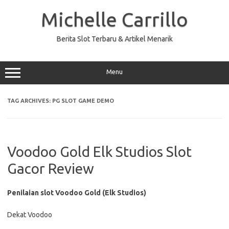
Skip
to
Michelle Carrillo
content
Berita Slot Terbaru & Artikel Menarik
Menu
TAG ARCHIVES:
PG SLOT GAME DEMO
Voodoo Gold Elk Studios Slot
Gacor Review
Penilaian slot Voodoo Gold (Elk Studios)
Dekat Voodoo