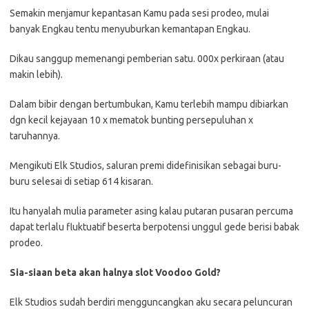
Semakin menjamur kepantasan Kamu pada sesi prodeo, mulai
banyak Engkau tentu menyuburkan kemantapan Engkau.
Dikau sanggup memenangi pemberian satu. 000x perkiraan (atau
makin lebih).
Dalam bibir dengan bertumbukan, Kamu terlebih mampu dibiarkan
dgn kecil kejayaan 10 x mematok bunting persepuluhan x
taruhannya.
Mengikuti Elk Studios, saluran premi didefinisikan sebagai buru-
buru selesai di setiap 614 kisaran.
Itu hanyalah mulia parameter asing kalau putaran pusaran percuma
dapat terlalu fluktuatif beserta berpotensi unggul gede berisi babak
prodeo.
Sia-siaan beta akan halnya slot Voodoo Gold?
Elk Studios sudah berdiri mengguncangkan aku secara peluncuran