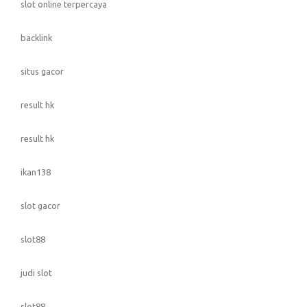
slot online terpercaya
backlink
situs gacor
result hk
result hk
ikan138
slot gacor
slot88
judi slot
slot88