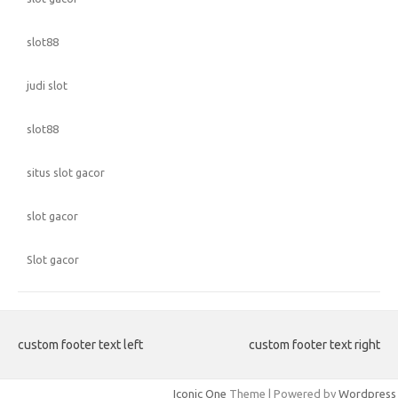
slot88
judi slot
slot88
situs slot gacor
slot gacor
Slot gacor
custom footer text left
custom footer text right
Iconic One
Theme | Powered by
Wordpress