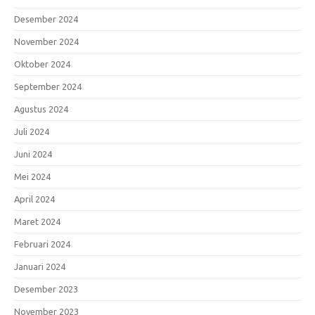
Desember 2024
November 2024
Oktober 2024
September 2024
Agustus 2024
Juli 2024
Juni 2024
Mei 2024
April 2024
Maret 2024
Februari 2024
Januari 2024
Desember 2023
November 2023