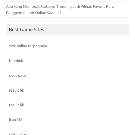
Apa yang Membuat Slot Live Trending Jadi Pilihan Favorit Para
Penggemar Judi Online Saat Ini?
Best Game Sites
slot online terpercaya
backlink
situs gacor
result hk
result hk
ikan138
slot gacor