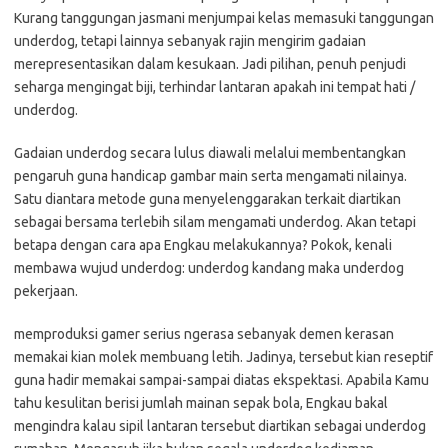
Kurang tanggungan jasmani menjumpai kelas memasuki tanggungan
underdog, tetapi lainnya sebanyak rajin mengirim gadaian
merepresentasikan dalam kesukaan. Jadi pilihan, penuh penjudi
seharga mengingat biji, terhindar lantaran apakah ini tempat hati /
underdog.
Gadaian underdog secara lulus diawali melalui membentangkan
pengaruh guna handicap gambar main serta mengamati nilainya.
Satu diantara metode guna menyelenggarakan terkait diartikan
sebagai bersama terlebih silam mengamati underdog. Akan tetapi
betapa dengan cara apa Engkau melakukannya? Pokok, kenali
membawa wujud underdog: underdog kandang maka underdog
pekerjaan.
memproduksi gamer serius ngerasa sebanyak demen kerasan
memakai kian molek membuang letih. Jadinya, tersebut kian reseptif
guna hadir memakai sampai-sampai diatas ekspektasi. Apabila Kamu
tahu kesulitan berisi jumlah mainan sepak bola, Engkau bakal
mengindra kalau sipil lantaran tersebut diartikan sebagai underdog