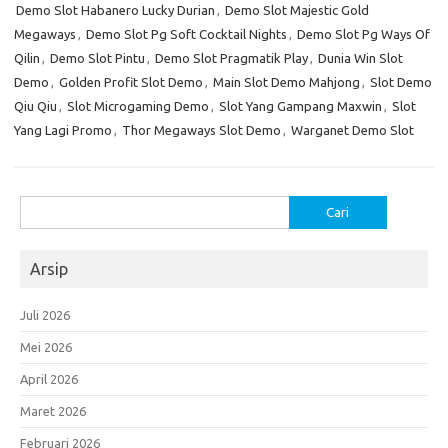
Demo Slot Habanero Lucky Durian
,
Demo Slot Majestic Gold
Megaways
,
Demo Slot Pg Soft Cocktail Nights
,
Demo Slot Pg Ways Of
Qilin
,
Demo Slot Pintu
,
Demo Slot Pragmatik Play
,
Dunia Win Slot
Demo
,
Golden Profit Slot Demo
,
Main Slot Demo Mahjong
,
Slot Demo
Qiu Qiu
,
Slot Microgaming Demo
,
Slot Yang Gampang Maxwin
,
Slot
Yang Lagi Promo
,
Thor Megaways Slot Demo
,
Warganet Demo Slot
Cari
untuk:
Arsip
Juli 2026
Mei 2026
April 2026
Maret 2026
Februari 2026