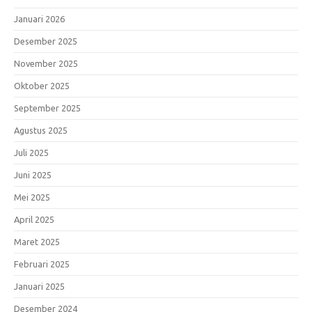
Januari 2026
Desember 2025
November 2025
Oktober 2025
September 2025
Agustus 2025
Juli 2025
Juni 2025
Mei 2025
April 2025
Maret 2025
Februari 2025
Januari 2025
Desember 2024