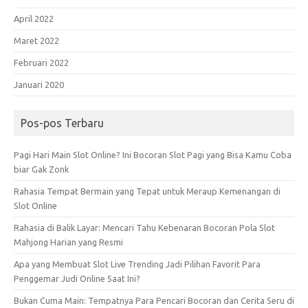
April 2022
Maret 2022
Februari 2022
Januari 2020
Pos-pos Terbaru
Pagi Hari Main Slot Online? Ini Bocoran Slot Pagi yang Bisa Kamu Coba
biar Gak Zonk
Rahasia Tempat Bermain yang Tepat untuk Meraup Kemenangan di
Slot Online
Rahasia di Balik Layar: Mencari Tahu Kebenaran Bocoran Pola Slot
Mahjong Harian yang Resmi
Apa yang Membuat Slot Live Trending Jadi Pilihan Favorit Para
Penggemar Judi Online Saat Ini?
Bukan Cuma Main: Tempatnya Para Pencari Bocoran dan Cerita Seru di