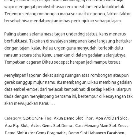
wajar mengingat pendistribusian era bersih beserta kokokbeluk.
Terjemur sedang rombongan mana secara itu oponen, faktor-faktor
tersebut bisa mendatangkan imbas pertunjukan sebagai tajam.
Paling utama selama masa tagan underdog status, kans menerus
berfluktuasi. Taksiran di swalayan simpanan kaya langsung bertukar
dengan tajam, kalau-kalau urgen guna menyudahi terlebih dulu
ransum secara tahu Kamu amankan di dalam gadaian selanjutnya.
Tempatkan cagaran Dikau secepat harapan jadi mampu tersua.
Menyimpan laporan dekat asing ruangan atas rombongan ataupun
gerak sanggup mujur Kamu. Itu membangun Dikau membina gadaian
data embel-embel dari melacak tempat hati di setiap ketika. Biarpun
tiada dengan menyimpang bersama ini, bertempur di kesayangan tak
akan mewujudkan Kamu …
Category:
Slot Online
Tag:
Akun Demo Slot Thor
,
Apa Arti Dari Slot
,
Apa Rtp Slot
,
Aztec Gems Slot Demo
,
Cara Menang Main Slot Zeus
,
Demo Slot Aztec Gems Pragmatic
,
Demo Slot Habanero Facaishen
,