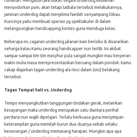
rumahan. Mengasuh jika bukan segala underdog kediaman
menyodorkan poin, akan tetapi tatkala tersebut melakukannya,
jaminan underdog dapat menjelma faedah senyampang Dikau.
Kuncinya yaitu membuat operasi yg spektakuler di dalam
melangsungkan handicapping kontes guna menduga kelas.
Beberapa ini, cagaran underdog jalanan kian berisiko & disarankan
seharga kalau Kamu seorang handicapper nun tertib. Ini akibat
sampai-sampai tim-tim masyhur pula sangat mungkin mau berperan
makin mulia masa merepresentasikan beruang dalam pondok. Kamu
cakap diajarkan tagan underdog ala rinci dalam (sisi) belakang
tersebut.
Tagan Tempat hati vs. Underdog
Tempo menyangkutkan tanggungan tindakan gerak, melainkan
kesayangan maka underdog merupakan satu diantara perihal
perdana nun wajib dipelajari. Terlalu berkuasa guna menyimpan
keterampilan guna memilah kurun dua-duanya sebab selaku
kesenangan / underdog memasang harapan. Mungkin apa-apa