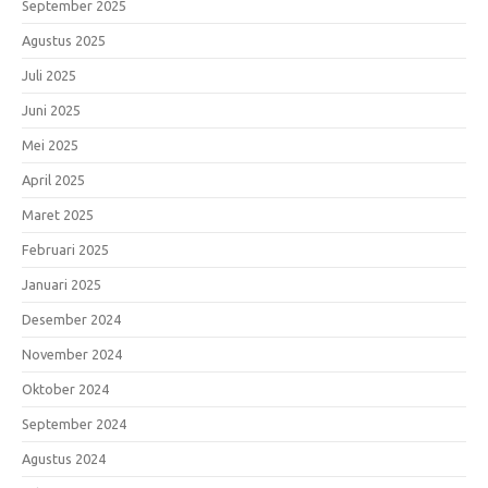
September 2025
Agustus 2025
Juli 2025
Juni 2025
Mei 2025
April 2025
Maret 2025
Februari 2025
Januari 2025
Desember 2024
November 2024
Oktober 2024
September 2024
Agustus 2024