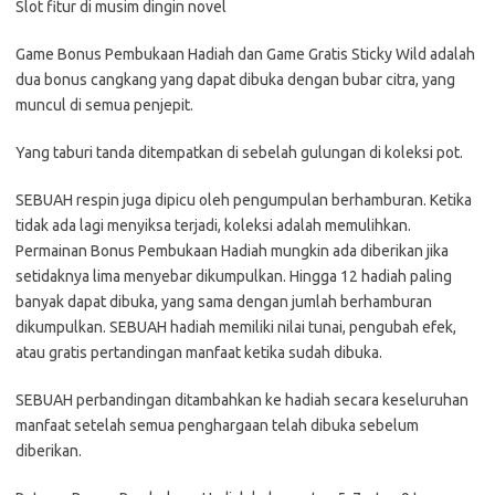
Slot fitur di musim dingin novel
Game Bonus Pembukaan Hadiah dan Game Gratis Sticky Wild adalah
dua bonus cangkang yang dapat dibuka dengan bubar citra, yang
muncul di semua penjepit.
Yang taburi tanda ditempatkan di sebelah gulungan di koleksi pot.
SEBUAH respin juga dipicu oleh pengumpulan berhamburan. Ketika
tidak ada lagi menyiksa terjadi, koleksi adalah memulihkan.
Permainan Bonus Pembukaan Hadiah mungkin ada diberikan jika
setidaknya lima menyebar dikumpulkan. Hingga 12 hadiah paling
banyak dapat dibuka, yang sama dengan jumlah berhamburan
dikumpulkan. SEBUAH hadiah memiliki nilai tunai, pengubah efek,
atau gratis pertandingan manfaat ketika sudah dibuka.
SEBUAH perbandingan ditambahkan ke hadiah secara keseluruhan
manfaat setelah semua penghargaan telah dibuka sebelum
diberikan.