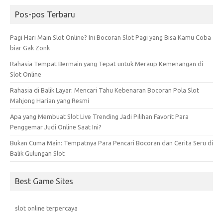
Pos-pos Terbaru
Pagi Hari Main Slot Online? Ini Bocoran Slot Pagi yang Bisa Kamu Coba
biar Gak Zonk
Rahasia Tempat Bermain yang Tepat untuk Meraup Kemenangan di
Slot Online
Rahasia di Balik Layar: Mencari Tahu Kebenaran Bocoran Pola Slot
Mahjong Harian yang Resmi
Apa yang Membuat Slot Live Trending Jadi Pilihan Favorit Para
Penggemar Judi Online Saat Ini?
Bukan Cuma Main: Tempatnya Para Pencari Bocoran dan Cerita Seru di
Balik Gulungan Slot
Best Game Sites
slot online terpercaya