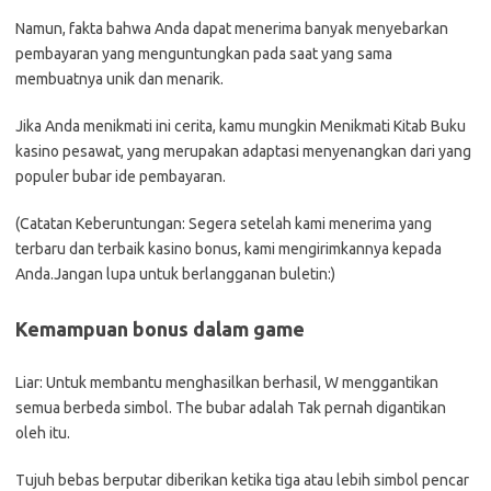
Namun, fakta bahwa Anda dapat menerima banyak menyebarkan
pembayaran yang menguntungkan pada saat yang sama
membuatnya unik dan menarik.
Jika Anda menikmati ini cerita, kamu mungkin Menikmati Kitab Buku
kasino pesawat, yang merupakan adaptasi menyenangkan dari yang
populer bubar ide pembayaran.
(Catatan Keberuntungan: Segera setelah kami menerima yang
terbaru dan terbaik kasino bonus, kami mengirimkannya kepada
Anda.Jangan lupa untuk berlangganan buletin:)
Kemampuan bonus dalam game
Liar: Untuk membantu menghasilkan berhasil, W menggantikan
semua berbeda simbol. The bubar adalah Tak pernah digantikan
oleh itu.
Tujuh bebas berputar diberikan ketika tiga atau lebih simbol pencar