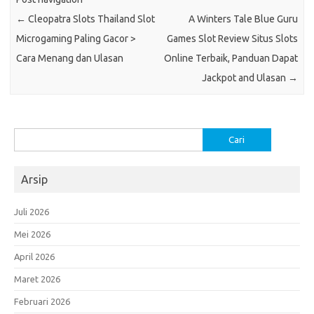
←
Cleopatra Slots Thailand Slot
A Winters Tale Blue Guru
Microgaming Paling Gacor >
Games Slot Review Situs Slots
Cara Menang dan Ulasan
Online Terbaik, Panduan Dapat
Jackpot and Ulasan
→
Cari
untuk:
Arsip
Juli 2026
Mei 2026
April 2026
Maret 2026
Februari 2026