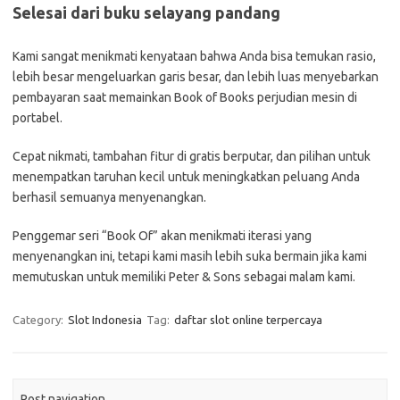
Selesai dari buku selayang pandang
Kami sangat menikmati kenyataan bahwa Anda bisa temukan rasio,
lebih besar mengeluarkan garis besar, dan lebih luas menyebarkan
pembayaran saat memainkan Book of Books perjudian mesin di
portabel.
Cepat nikmati, tambahan fitur di gratis berputar, dan pilihan untuk
menempatkan taruhan kecil untuk meningkatkan peluang Anda
berhasil semuanya menyenangkan.
Penggemar seri “Book Of” akan menikmati iterasi yang
menyenangkan ini, tetapi kami masih lebih suka bermain jika kami
memutuskan untuk memiliki Peter & Sons sebagai malam kami.
Category:
Slot Indonesia
Tag:
daftar slot online terpercaya
Post navigation