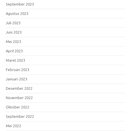
September 2023
Agustus 2023
Juli 2023
Juni 2023
Mei 2023
April 2023
Maret 2023
Februari 2023
Januari 2023
Desember 2022
November 2022
Oktober 2022
September 2022
Mei 2022