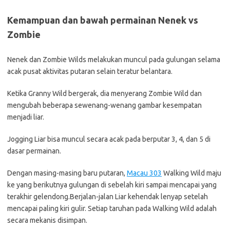
Kemampuan dan bawah permainan Nenek vs
Zombie
Nenek dan Zombie Wilds melakukan muncul pada gulungan selama
acak pusat aktivitas putaran selain teratur belantara.
Ketika Granny Wild bergerak, dia menyerang Zombie Wild dan
mengubah beberapa sewenang-wenang gambar kesempatan
menjadi liar.
Jogging Liar bisa muncul secara acak pada berputar 3, 4, dan 5 di
dasar permainan.
Dengan masing-masing baru putaran,
Macau 303
Walking Wild maju
ke yang berikutnya gulungan di sebelah kiri sampai mencapai yang
terakhir gelendong.Berjalan-jalan Liar kehendak lenyap setelah
mencapai paling kiri gulir. Setiap taruhan pada Walking Wild adalah
secara mekanis disimpan.