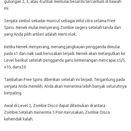
gulungan 2, 3, atau 4 untuk memulai besar.Ini tercantum di bawah
ini.
Senjata simbol sekadar muncul sebagai Wild citra selama Free
Spins. Nenek mulai menyerang Zombie segera setelah tanda dari
yang Anda pilih artileri adalah mencolok.
Ketika Nenek menyerang, menang jangkauan pengganda dimulai
pada x1 dan naik saat kerusakan terjadi. Nenek akan melanjutkan ke
Level berikut setelah pengganda garis kemenangan mencapai x5/5,
x10, danx20.
Tambahan Free Spins diberikan setelah ini terjadi. Tergantung pada
senjata Anda memilih, Anda akan menerima lebih banyak seluruhnya
berpaling.
Awal di Level 2, Zombie Disco dapat ditemukan di antara
Zombie.Setelah menerima 5 Poin Kerusakan, Zombie Disco
kehendak kalah.