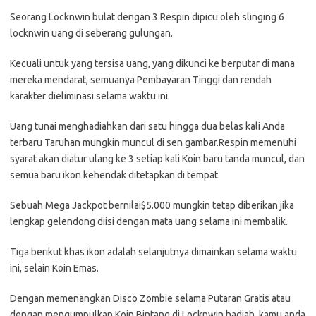
Seorang Locknwin bulat dengan 3 Respin dipicu oleh slinging 6
locknwin uang di seberang gulungan.
Kecuali untuk yang tersisa uang, yang dikunci ke berputar di mana
mereka mendarat, semuanya Pembayaran Tinggi dan rendah
karakter dieliminasi selama waktu ini.
Uang tunai menghadiahkan dari satu hingga dua belas kali Anda
terbaru Taruhan mungkin muncul di sen gambar.Respin memenuhi
syarat akan diatur ulang ke 3 setiap kali Koin baru tanda muncul, dan
semua baru ikon kehendak ditetapkan di tempat.
Sebuah Mega Jackpot bernilai$5.000 mungkin tetap diberikan jika
lengkap gelendong diisi dengan mata uang selama ini membalik.
Tiga berikut khas ikon adalah selanjutnya dimainkan selama waktu
ini, selain Koin Emas.
Dengan memenangkan Disco Zombie selama Putaran Gratis atau
dengan mengumpulkan Koin Bintang di Locknwin hadiah, kamu anda