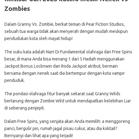
Zombies
Dalam Granny Vs. Zombie, berkat teman di Pear Fiction Studios,
sebuah tua warga tidak akan menyerah dengan mudah meskipun
pendudukan kota oleh mayat hidup!
The suku kata adalah Nan! Di Fundamental olahraga dan Free Spins
besar, di mana Anda bisa menang 1 dari 5 Hadiah menggunakan
Jackpot Bonus Locknwin dan Roda Jackpot atribut, bermain
bersama dengan nenek saat dia bertempur dengan kota vampir
penduduk.
The pondasi olahraga fitur banyak sekarat saat Granny Wilds
bertarung dengan Zombie Wild untuk mendapatkan kelebihan Liar
di seberang penjepit.
Dalam Free Spins, yang senjata akan Anda memilih: a menggoreng
panci, bergulir pin, rumah jagal pisau cukur, atau dia koktail?
Bernyanyi dan lihat apa yang terjadi!