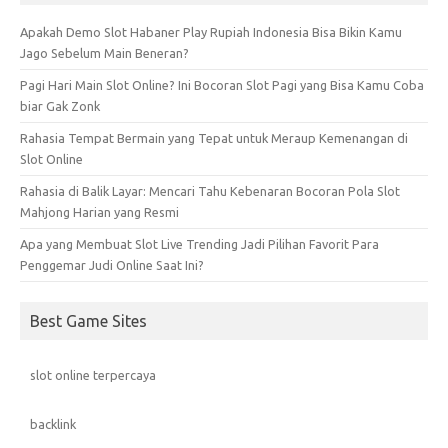
Apakah Demo Slot Habaner Play Rupiah Indonesia Bisa Bikin Kamu
Jago Sebelum Main Beneran?
Pagi Hari Main Slot Online? Ini Bocoran Slot Pagi yang Bisa Kamu Coba
biar Gak Zonk
Rahasia Tempat Bermain yang Tepat untuk Meraup Kemenangan di
Slot Online
Rahasia di Balik Layar: Mencari Tahu Kebenaran Bocoran Pola Slot
Mahjong Harian yang Resmi
Apa yang Membuat Slot Live Trending Jadi Pilihan Favorit Para
Penggemar Judi Online Saat Ini?
Best Game Sites
slot online terpercaya
backlink