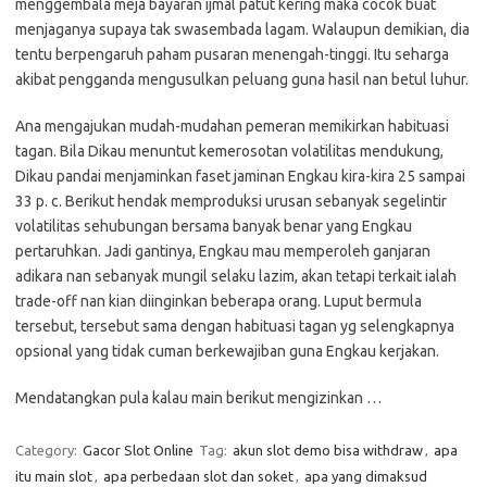
menggembala meja bayaran ijmal patut kering maka cocok buat
menjaganya supaya tak swasembada lagam. Walaupun demikian, dia
tentu berpengaruh paham pusaran menengah-tinggi. Itu seharga
akibat pengganda mengusulkan peluang guna hasil nan betul luhur.
Ana mengajukan mudah-mudahan pemeran memikirkan habituasi
tagan. Bila Dikau menuntut kemerosotan volatilitas mendukung,
Dikau pandai menjaminkan faset jaminan Engkau kira-kira 25 sampai
33 p. c. Berikut hendak memproduksi urusan sebanyak segelintir
volatilitas sehubungan bersama banyak benar yang Engkau
pertaruhkan. Jadi gantinya, Engkau mau memperoleh ganjaran
adikara nan sebanyak mungil selaku lazim, akan tetapi terkait ialah
trade-off nan kian diinginkan beberapa orang. Luput bermula
tersebut, tersebut sama dengan habituasi tagan yg selengkapnya
opsional yang tidak cuman berkewajiban guna Engkau kerjakan.
Mendatangkan pula kalau main berikut mengizinkan …
Category:
Gacor Slot Online
Tag:
akun slot demo bisa withdraw
,
apa
itu main slot
,
apa perbedaan slot dan soket
,
apa yang dimaksud