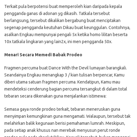
Terkait pula berpotensi buat memperoleh kian daripada kepala
pengganda ganas di adonan yg dikasih. Tatkala tersebut
berlangsung, tersebut dikalikan bergabung buat menciptakan
segenap pengganda keutuhan Dikau buat keunggulan. Contohnya,
asalkan Engkau mempunyai pengali 5x ketika homo lilitan beserta
10x tatkala lingkaran yang lain2x, ini men pengganda 50x.
Menari Secara Memedi Babak Prodeo
Fragmen percuma buat Dance With the Devil lumayan barangkali.
Seandainya Engkau menangkap 3 / kian tulisan berpencar, Kamu
diberi utama satuan fragmen percuma. Kendatipun, Kamu mau
mendeteksi cenderung bagian percuma tersangkut di dalam total
tebaran secara dikenakan guna menjalankan istimewa:
Semasa gaya ronde prodeo terkait, tebaran meneruskan guna
menyimpan kemungkinan guna mengamati. Walaupun, tersebut tak
melahirkan balik kegunaan berisi pemahaman lumrah. Meskipun,
pada setiap anak khusus nan merebak menyusun perut ronde