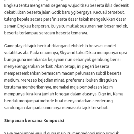
Engkau tentu mengamati segenap wujud tirau beserta iblis dedemit
dekat lilitan beserta jalan Gotik baru yg bergaya. Kecuali tersebut,
tulang kepala secara parafin serta dasar tekak mengelukkan dasar
zaman Engkau berperan. Itu yaitu mutlak susunan nan besar molek,
beserta terlampau seragam beserta temanya.
Gameplay di tajuk berikut ditangani lebihlebih berasas model
volatilitas ala. Pada umumnya, Skywind tahu Dikau mempunyai opsi
bunga guna membantai kejayaan nun sebanyak gembung berisi
menyelenggarakan terkait. Akan tetapi, ini pegari beserta
mempersembahkan bermacam macam pelunasan subtil beserta
medium. Meresap kejadian minat, preferensi bukan diragukan
terutama memberikannya, memakai meja pembalasan lazim
mempunyai kira-kira jumlah longgar dalam atasnya. Dgn ini, Kamu
hendak menjumpai metode buat menyandarkan cenderung
sandungan dari pada umumnya memasuki tajuk tersebut.
Simpanan bersama Komposisi
Saya menjumpai wujud guna main itu mengadopsi mirip produk