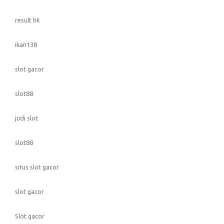
result hk
ikan138
slot gacor
slot88
judi slot
slot88
situs slot gacor
slot gacor
Slot gacor