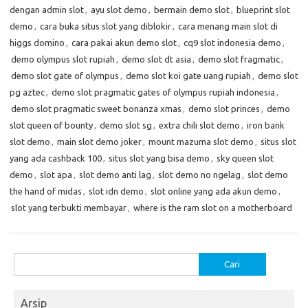
dengan admin slot
,
ayu slot demo
,
bermain demo slot
,
blueprint slot
demo
,
cara buka situs slot yang diblokir
,
cara menang main slot di
higgs domino
,
cara pakai akun demo slot
,
cq9 slot indonesia demo
,
demo olympus slot rupiah
,
demo slot dt asia
,
demo slot fragmatic
,
demo slot gate of olympus
,
demo slot koi gate uang rupiah
,
demo slot
pg aztec
,
demo slot pragmatic gates of olympus rupiah indonesia
,
demo slot pragmatic sweet bonanza xmas
,
demo slot princes
,
demo
slot queen of bounty
,
demo slot sg
,
extra chili slot demo
,
iron bank
slot demo
,
main slot demo joker
,
mount mazuma slot demo
,
situs slot
yang ada cashback 100
,
situs slot yang bisa demo
,
sky queen slot
demo
,
slot apa
,
slot demo anti lag
,
slot demo no ngelag
,
slot demo
the hand of midas
,
slot idn demo
,
slot online yang ada akun demo
,
slot yang terbukti membayar
,
where is the ram slot on a motherboard
Cari
untuk:
Arsip