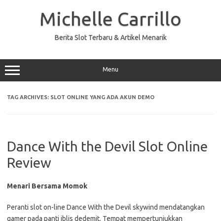
Skip
to
Michelle Carrillo
content
Berita Slot Terbaru & Artikel Menarik
Menu
TAG ARCHIVES:
SLOT ONLINE YANG ADA AKUN DEMO
Dance With the Devil Slot Online
Review
Menari Bersama Momok
Peranti slot on-line Dance With the Devil skywind mendatangkan
gamer pada panti iblis dedemit. Tempat mempertunjukkan