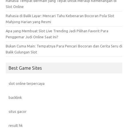
Rahasia Tempat Bermain yang Tepat untuk Meraup Kemenangan di
Slot Online
Rahasia di Balik Layar: Mencari Tahu Kebenaran Bocoran Pola Slot
Mahjong Harian yang Resmi
Apa yang Membuat Slot Live Trending Jadi Pilihan Favorit Para
Penggemar Judi Online Saat Ini?
Bukan Cuma Main: Tempatnya Para Pencari Bocoran dan Cerita Seru di
Balik Gulungan Slot
Best Game Sites
slot online terpercaya
backlink
situs gacor
result hk