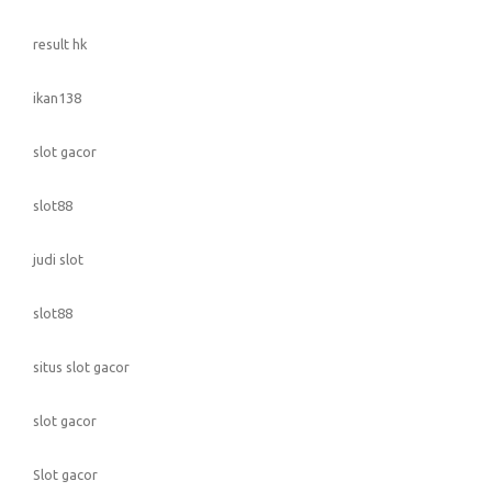
result hk
ikan138
slot gacor
slot88
judi slot
slot88
situs slot gacor
slot gacor
Slot gacor