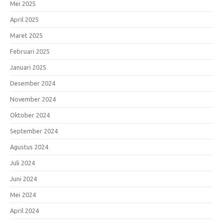
Mei 2025
April 2025
Maret 2025
Februari 2025
Januari 2025
Desember 2024
November 2024
Oktober 2024
September 2024
Agustus 2024
Juli 2024
Juni 2024
Mei 2024
April 2024