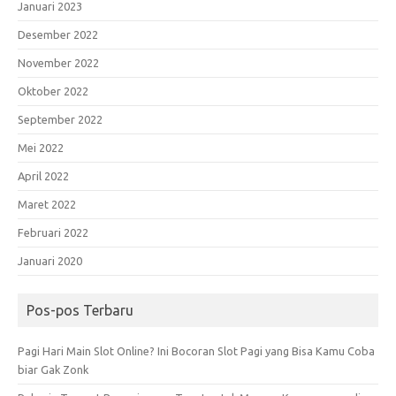
Januari 2023
Desember 2022
November 2022
Oktober 2022
September 2022
Mei 2022
April 2022
Maret 2022
Februari 2022
Januari 2020
Pos-pos Terbaru
Pagi Hari Main Slot Online? Ini Bocoran Slot Pagi yang Bisa Kamu Coba
biar Gak Zonk