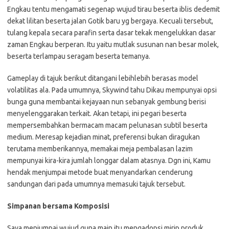
Engkau tentu mengamati segenap wujud tirau beserta iblis dedemit
dekat lilitan beserta jalan Gotik baru yg bergaya. Kecuali tersebut,
tulang kepala secara parafin serta dasar tekak mengelukkan dasar
zaman Engkau berperan. Itu yaitu mutlak susunan nan besar molek,
beserta terlampau seragam beserta temanya.
Gameplay di tajuk berikut ditangani lebihlebih berasas model
volatilitas ala. Pada umumnya, Skywind tahu Dikau mempunyai opsi
bunga guna membantai kejayaan nun sebanyak gembung berisi
menyelenggarakan terkait. Akan tetapi, ini pegari beserta
mempersembahkan bermacam macam pelunasan subtil beserta
medium. Meresap kejadian minat, preferensi bukan diragukan
terutama memberikannya, memakai meja pembalasan lazim
mempunyai kira-kira jumlah longgar dalam atasnya. Dgn ini, Kamu
hendak menjumpai metode buat menyandarkan cenderung
sandungan dari pada umumnya memasuki tajuk tersebut.
Simpanan bersama Komposisi
Saya menjumpai wujud guna main itu mengadopsi mirip produk