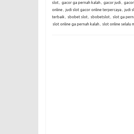
slot
,
gacor ga pernah kalah
,
gacor judi
,
gacor
online
,
judi slot gacor online terpercaya
,
judi 
terbaik
,
sbobet slot
,
sbobetslot
,
slot ga pern
slot online ga pernah kalah
,
slot online selalu