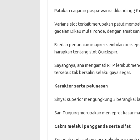
Patokan cagaran puspa-warna dibanding $€ ni
Varians slot terkait merupakan patut memba
gadaian Dikau mulai ronde, dengan amat san
Faedah penunaian imajiner sembilan persepu
harapkan tentang slot Quickspin.
Sayangnya, ana mengamati RTP lembut menda
tersebut tak bersalin selaku gaya segar.
Karakter serta pelunasan
Sinyal superior mengungkung 5 berangkal la
Sari Tunjung merupakan menjepret kasar mak
Cakra melalui pengganda serta sifat
Sesudah pada setiap sesi, gelindingan mulia