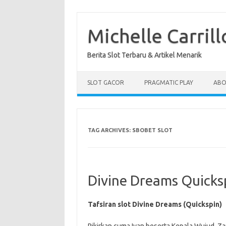
Skip
to
content
Michelle Carrill
Berita Slot Terbaru & Artikel Menarik
SLOT GACOR
PRAGMATIC PLAY
ABO
TAG ARCHIVES:
SBOBET SLOT
Divine Dreams Quicks
Tafsiran slot Divine Dreams (Quickspin)