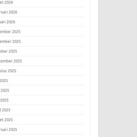
et 2026
ruari 2026
uari 2026
ember 2025
ember 2025
ober 2025
tember 2025
stus 2025
 2025
i 2025
 2025
l 2025
et 2025
ruari 2025