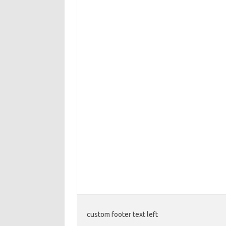
custom footer text left