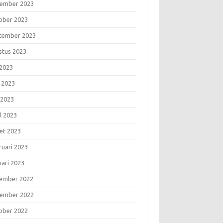
ember 2023
ober 2023
tember 2023
stus 2023
 2023
i 2023
 2023
l 2023
et 2023
ruari 2023
uari 2023
ember 2022
ember 2022
ober 2022