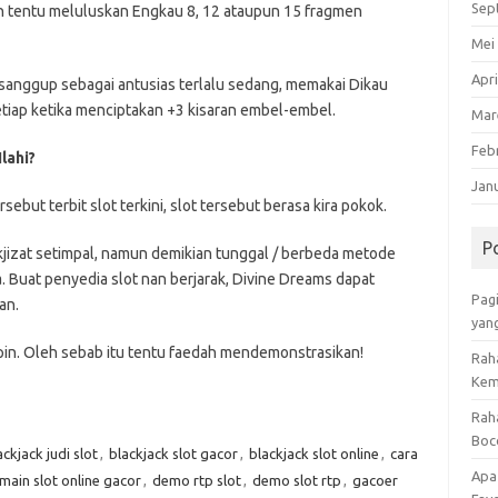
Sep
n tentu meluluskan Engkau 8, 12 ataupun 15 fragmen
Mei
Apri
sanggup sebagai antusias terlalu sedang, memakai Dikau
tiap ketika menciptakan +3 kisaran embel-embel.
Mar
Feb
lahi?
Jan
but terbit slot terkini, slot tersebut berasa kira pokok.
P
jizat setimpal, namun demikian tunggal / berbeda metode
 Buat penyedia slot nan berjarak, Divine Dreams dapat
Pagi
an.
yan
pin. Oleh sebab itu tentu faedah mendemonstrasikan!
Rah
Kem
Rah
Boc
ackjack judi slot
,
blackjack slot gacor
,
blackjack slot online
,
cara
Apa
ain slot online gacor
,
demo rtp slot
,
demo slot rtp
,
gacoer