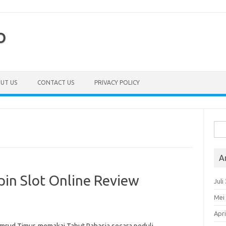
o
UT US
CONTACT US
PRIVACY POLICY
Cari
untu
A
pin Slot Online Review
Juli
Mei
Apri