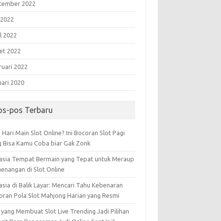
tember 2022
 2022
l 2022
et 2022
ruari 2022
uari 2020
os-pos Terbaru
 Hari Main Slot Online? Ini Bocoran Slot Pagi
g Bisa Kamu Coba biar Gak Zonk
asia Tempat Bermain yang Tepat untuk Meraup
enangan di Slot Online
asia di Balik Layar: Mencari Tahu Kebenaran
oran Pola Slot Mahjong Harian yang Resmi
 yang Membuat Slot Live Trending Jadi Pilihan