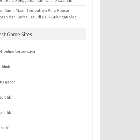
rit Para Penggemar Judi Online Saat Ini?
an Cuma Main: Tempatnya Para Pencari
ran dan Cerita Seru di Balik Gulungan Slot
est Game Sites
ot online terpercaya
cklink
tus gacor
sult hk
sult hk
an138