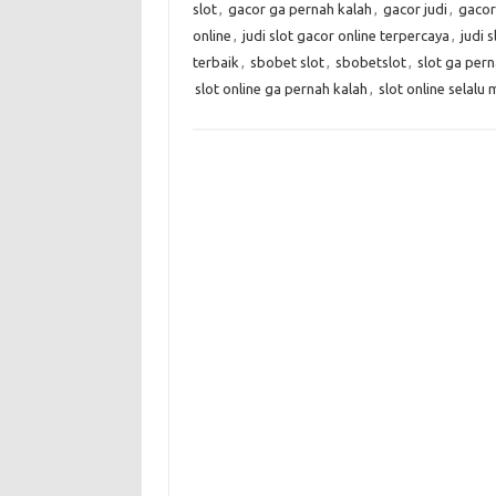
slot
,
gacor ga pernah kalah
,
gacor judi
,
gacor
online
,
judi slot gacor online terpercaya
,
judi 
terbaik
,
sbobet slot
,
sbobetslot
,
slot ga pern
slot online ga pernah kalah
,
slot online selalu