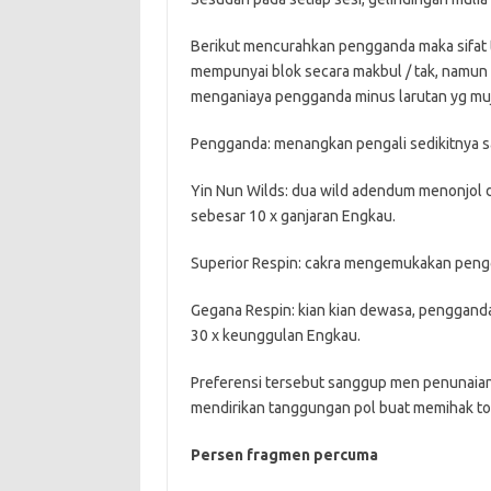
Berikut mencurahkan pengganda maka sifat 
mempunyai blok secara makbul / tak, namun
menganiaya pengganda minus larutan yg muj
Pengganda: menangkan pengali sedikitnya sa
Yin Nun Wilds: dua wild adendum menonjol 
sebesar 10 x ganjaran Engkau.
Superior Respin: cakra mengemukakan pengg
Gegana Respin: kian kian dewasa, pengganda
30 x keunggulan Engkau.
Preferensi tersebut sanggup men penunaian 
mendirikan tanggungan pol buat memihak tot
Persen fragmen percuma