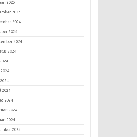
uari 2025
ember 2024
ember 2024
ober 2024
tember 2024
stus 2024
 2024
i 2024
 2024
l 2024
et 2024
ruari 2024
uari 2024
ember 2023