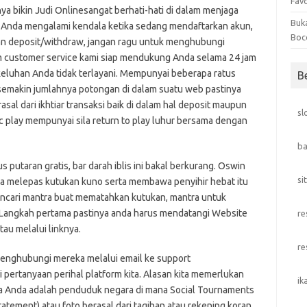
Favo
ya bikin Judi Onlinesangat berhati-hati di dalam menjaga
Buk
ka Anda mengalami kendala ketika sedang mendaftarkan akun,
Boco
an deposit/withdraw, jangan ragu untuk menghubungi
Tim customer service kami siap mendukung Anda selama 24 jam
t keluhan Anda tidak terlayani. Mempunyai beberapa ratus
B
emakin jumlahnya potongan di dalam suatu web pastinya
al dari ikhtiar transaksi baik di dalam hal deposit maupun
sl
c play mempunyai sila return to play luhur bersama dengan
ba
putaran gratis, bar darah iblis ini bakal berkurang. Oswin
si
a melepas kutukan kuno serta membawa penyihir hebat itu
mencari mantra buat mematahkan kutukan, mantra untuk
 Langkah pertama pastinya anda harus mendatangi Website
re
au melalui linknya.
re
nghubungi mereka melalui email ke support
pertanyaan perihal platform kita. Alasan kita memerlukan
ik
wa Anda adalah penduduk negara di mana Social Tournaments
statement) atau foto berasal dari tagihan atau rekening koran