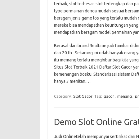
terbaik, slot terbesar, slot terlengkap dan
type permainan denga mudah sesuai bersama 
beragam jenis game los yang terlalu mudah 
mereka bisa mendapatkan keuntungan yang tin
mendapatkan beragam model permainan yan
Berasal dari brand Realtime judi familiar di
dari 20 th.. Sekarang ini udah banyak orang
itu memang terlalu menghibur bagi kita yan
Situs Slot Terbaik 2021 Daftar Slot Gacor 
kemenangan bosku. Standarisasi sistem Daft
hanya 3 menitan.…
Category:
Slot Gacor
Tag:
gacor
,
menang
,
pr
Demo Slot Online Grat
Judi Onlinetelah mempunyai sertifikat dari