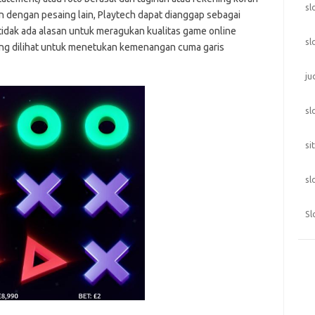
sl
n dengan pesaing lain, Playtech dapat dianggap sebagai
 tidak ada alasan untuk meragukan kualitas game online
sl
s yang dilihat untuk menetukan kemenangan cuma garis
ju
sl
si
sl
Sl