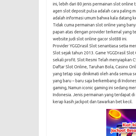
ini, lebih dari 80 jenis permainan slot onli
agen slot deposit pulsa adalah cara paling m
adalah informasi umum bahwa kala datang ke
Tidak cuma permainan slot online yang bany
papan atas dengan provider terkenal yang t
website judi slot online gacor slot88 ini.
Provider YGGDrasil Slot senantiasa setia 
Slot sejak tahun 2013. Game YGGDrasil Slot 
sekali profit. Slot Resmi Telah menyiapkan
Daftar Slot Online, Taruhan Bola, Casino O
yang tetap siap dinikmati oleh anda semua 
yang baru – baru saja berkembang di Indone
gaming, Namun iconic gaming ini sedang menc
Indonesia. Jenis permainan yang terdapat di
kerap kasih jackpot dan tawarkan bet kecil.