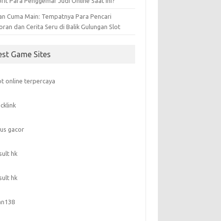
rit Para Penggemar Judi Online Saat Ini?
an Cuma Main: Tempatnya Para Pencari
ran dan Cerita Seru di Balik Gulungan Slot
est Game Sites
ot online terpercaya
cklink
tus gacor
sult hk
sult hk
an138