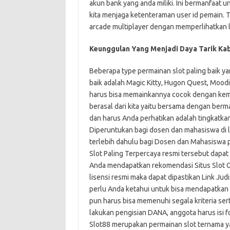
akun bank yang anda miliki. Ini bermanfaat
kita menjaga ketenteraman user id pemain. T
arcade multiplayer dengan memperlihatkan le
Keunggulan Yang Menjadi Daya Tarik Kab
Beberapa type permainan slot paling baik ya
baik adalah Magic Kitty, Hugon Quest, Mood
harus bisa memainkannya cocok dengan kem
berasal dari kita yaitu bersama dengan bermai
dan harus Anda perhatikan adalah tingkatka
Diperuntukan bagi dosen dan mahasiswa di l
terlebih dahulu bagi Dosen dan Mahasiswa 
Slot Paling Terpercaya resmi tersebut dapa
Anda mendapatkan rekomendasi Situs Slot G
lisensi resmi maka dapat dipastikan Link Jud
perlu Anda ketahui untuk bisa mendapatkan li
pun harus bisa memenuhi segala kriteria se
lakukan pengisian DANA, anggota harus isi 
Slot88 merupakan permainan slot ternama yan