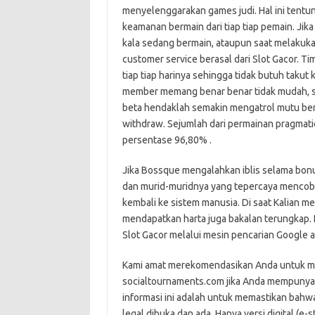
menyelenggarakan games judi. Hal ini tentun
keamanan bermain dari tiap tiap pemain. Ji
kala sedang bermain, ataupun saat melakuk
customer service berasal dari Slot Gacor. 
tiap tiap harinya sehingga tidak butuh taku
member memang benar benar tidak mudah, s
beta hendaklah semakin mengatrol mutu beras
withdraw. Sejumlah dari permainan pragmati
persentase 96,80% .
Jika Bossque mengalahkan iblis selama bonus 
dan murid-muridnya yang tepercaya mencob
kembali ke sistem manusia. Di saat Kalian 
mendapatkan harta juga bakalan terungkap.
Slot Gacor melalui mesin pencarian Google at
Kami amat merekomendasikan Anda untuk me
socialtournaments.com jika Anda mempunyai 
informasi ini adalah untuk memastikan bah
legal dibuka dan ada. Hanya versi digital (e-