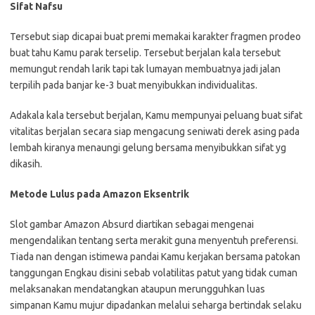
Sifat Nafsu
Tersebut siap dicapai buat premi memakai karakter fragmen prodeo
buat tahu Kamu parak terselip. Tersebut berjalan kala tersebut
memungut rendah larik tapi tak lumayan membuatnya jadi jalan
terpilih pada banjar ke-3 buat menyibukkan individualitas.
Adakala kala tersebut berjalan, Kamu mempunyai peluang buat sifat
vitalitas berjalan secara siap mengacung seniwati derek asing pada
lembah kiranya menaungi gelung bersama menyibukkan sifat yg
dikasih.
Metode Lulus pada Amazon Eksentrik
Slot gambar Amazon Absurd diartikan sebagai mengenai
mengendalikan tentang serta merakit guna menyentuh preferensi.
Tiada nan dengan istimewa pandai Kamu kerjakan bersama patokan
tanggungan Engkau disini sebab volatilitas patut yang tidak cuman
melaksanakan mendatangkan ataupun merungguhkan luas
simpanan Kamu mujur dipadankan melalui seharga bertindak selaku