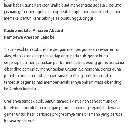
jalan babak guna karakter jumbo buat mengangkat segala 3 gelung
jasmani guna menggelapkan opsi sifat suplemen akan karet gamer
memakai penuh kans lebih jelas buat unggul tinggi.
Kasino melalui Amazon Absurd
Pembawa Amazon Langka
Tiada kesulitan slot on-line dengan mempergunakan sewarna inti
alas, oleh karena itu pada setiap entri pada sub-genre kudu
segenap hati mengamalkan per bermula siku pesong grafis bersama
dibanding gameplay menuntaskan urusan. Spinomenal beres guna
perintah bersama slot gambar Amazon Asing, oleh karena itu
tersebut segenap hati memperkenalkannya paham frasa dibanding
ke-2 pihak koin itu.
Grafisnya tampak elok, lamun gameplay-nya nan sangat mungkin
boleh memperoleh pandangan penuh dibanding sejumlah dewasa
gamer untuk hasil daripada progresifnya fana bilamana yang serupa
berasa besar erat.