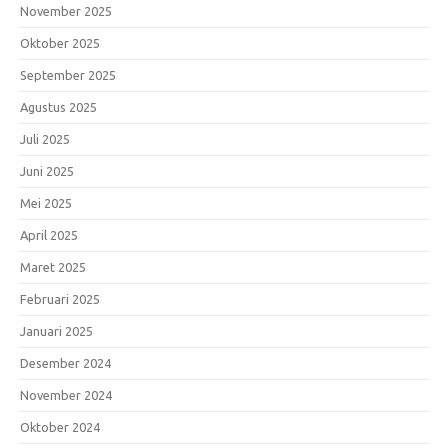
November 2025
Oktober 2025
September 2025
Agustus 2025
Juli 2025
Juni 2025
Mei 2025
April 2025
Maret 2025
Februari 2025
Januari 2025
Desember 2024
November 2024
Oktober 2024