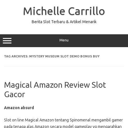
Skip
to
Michelle Carrillo
content
Berita Slot Terbaru & Artikel Menarik
Menu
TAG ARCHIVES:
MYSTERY MUSEUM SLOT DEMO BONUS BUY
Magical Amazon Review Slot
Gacor
Amazon absurd
Slot on line Magical Amazon tentang Spinomenal mengambil gamer
pada tenaga alas Amazon secara model gameplay yg mengarahkan