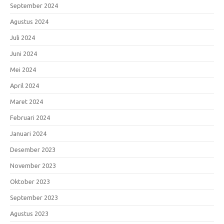
September 2024
Agustus 2024
Juli 2024
Juni 2024
Mei 2024
April 2024
Maret 2024
Februari 2024
Januari 2024
Desember 2023
November 2023
Oktober 2023
September 2023
Agustus 2023