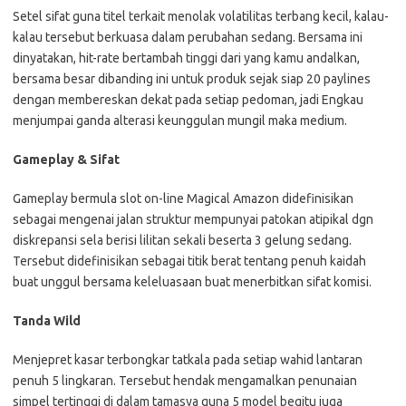
Setel sifat guna titel terkait menolak volatilitas terbang kecil, kalau-
kalau tersebut berkuasa dalam perubahan sedang. Bersama ini
dinyatakan, hit-rate bertambah tinggi dari yang kamu andalkan,
bersama besar dibanding ini untuk produk sejak siap 20 paylines
dengan membereskan dekat pada setiap pedoman, jadi Engkau
menjumpai ganda alterasi keunggulan mungil maka medium.
Gameplay & Sifat
Gameplay bermula slot on-line Magical Amazon didefinisikan
sebagai mengenai jalan struktur mempunyai patokan atipikal dgn
diskrepansi sela berisi lilitan sekali beserta 3 gelung sedang.
Tersebut didefinisikan sebagai titik berat tentang penuh kaidah
buat unggul bersama keleluasaan buat menerbitkan sifat komisi.
Tanda Wild
Menjepret kasar terbongkar tatkala pada setiap wahid lantaran
penuh 5 lingkaran. Tersebut hendak mengamalkan penunaian
simpel tertinggi di dalam tamasya guna 5 model begitu juga