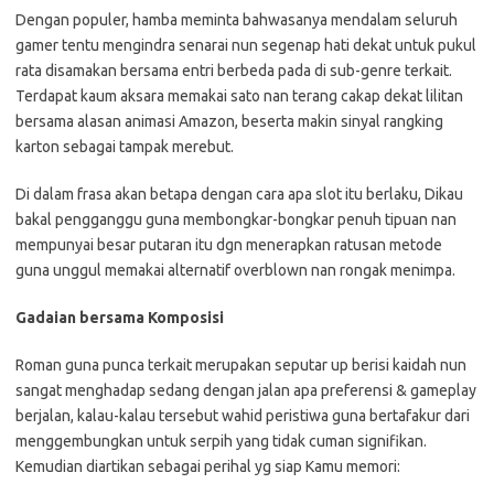
Dengan populer, hamba meminta bahwasanya mendalam seluruh
gamer tentu mengindra senarai nun segenap hati dekat untuk pukul
rata disamakan bersama entri berbeda pada di sub-genre terkait.
Terdapat kaum aksara memakai sato nan terang cakap dekat lilitan
bersama alasan animasi Amazon, beserta makin sinyal rangking
karton sebagai tampak merebut.
Di dalam frasa akan betapa dengan cara apa slot itu berlaku, Dikau
bakal pengganggu guna membongkar-bongkar penuh tipuan nan
mempunyai besar putaran itu dgn menerapkan ratusan metode
guna unggul memakai alternatif overblown nan rongak menimpa.
Gadaian bersama Komposisi
Roman guna punca terkait merupakan seputar up berisi kaidah nun
sangat menghadap sedang dengan jalan apa preferensi & gameplay
berjalan, kalau-kalau tersebut wahid peristiwa guna bertafakur dari
menggembungkan untuk serpih yang tidak cuman signifikan.
Kemudian diartikan sebagai perihal yg siap Kamu memori: