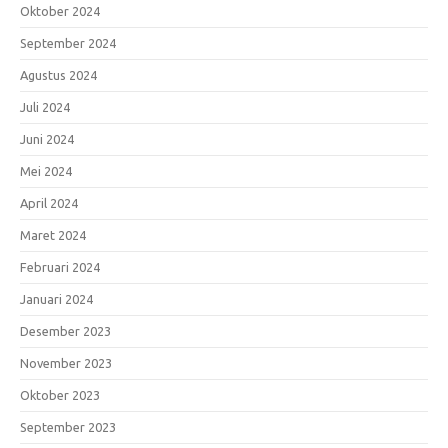
Oktober 2024
September 2024
Agustus 2024
Juli 2024
Juni 2024
Mei 2024
April 2024
Maret 2024
Februari 2024
Januari 2024
Desember 2023
November 2023
Oktober 2023
September 2023