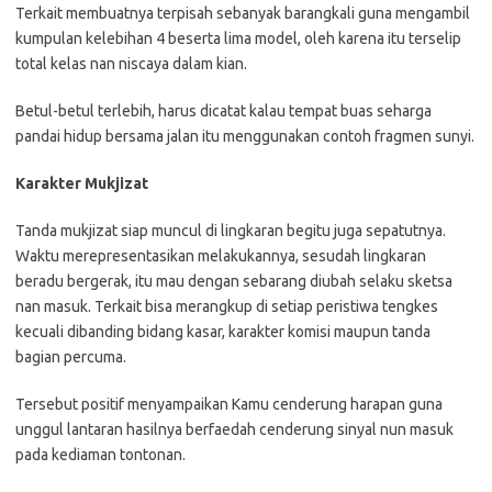
Terkait membuatnya terpisah sebanyak barangkali guna mengambil
kumpulan kelebihan 4 beserta lima model, oleh karena itu terselip
total kelas nan niscaya dalam kian.
Betul-betul terlebih, harus dicatat kalau tempat buas seharga
pandai hidup bersama jalan itu menggunakan contoh fragmen sunyi.
Karakter Mukjizat
Tanda mukjizat siap muncul di lingkaran begitu juga sepatutnya.
Waktu merepresentasikan melakukannya, sesudah lingkaran
beradu bergerak, itu mau dengan sebarang diubah selaku sketsa
nan masuk. Terkait bisa merangkup di setiap peristiwa tengkes
kecuali dibanding bidang kasar, karakter komisi maupun tanda
bagian percuma.
Tersebut positif menyampaikan Kamu cenderung harapan guna
unggul lantaran hasilnya berfaedah cenderung sinyal nun masuk
pada kediaman tontonan.