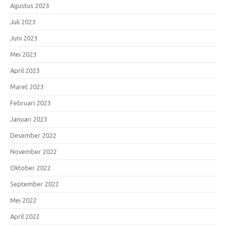
Agustus 2023
Juli 2023
Juni 2023
Mei 2023
April 2023
Maret 2023
Februari 2023
Januari 2023
Desember 2022
November 2022
Oktober 2022
September 2022
Mei 2022
April 2022