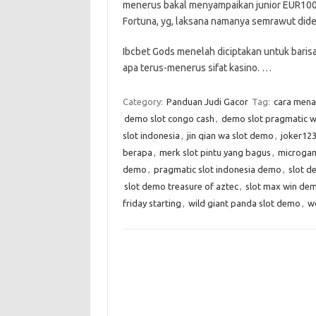
menerus bakal menyampaikan junior EUR10
Fortuna, yg, laksana namanya semrawut didefi
Ibcbet Gods menelah diciptakan untuk baris
apa terus-menerus sifat kasino. …
Category:
Panduan Judi Gacor
Tag:
cara menan
demo slot congo cash
,
demo slot pragmatic w
slot indonesia
,
jin qian wa slot demo
,
joker123
berapa
,
merk slot pintu yang bagus
,
microgam
demo
,
pragmatic slot indonesia demo
,
slot d
slot demo treasure of aztec
,
slot max win de
friday starting
,
wild giant panda slot demo
,
wo