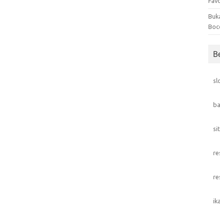
Favo
Buk
Boco
B
sl
ba
si
re
re
ik