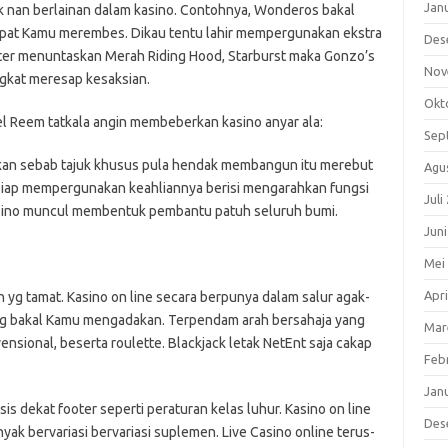
Jan
ak nan berlainan dalam kasino. Contohnya, Wonderos bakal
at Kamu merembes. Dikau tentu lahir mempergunakan ekstra
Des
uster menuntaskan Merah Riding Hood, Starburst maka Gonzo’s
Nov
kat meresap kesaksian.
Okt
iel Reem tatkala angin membeberkan kasino anyar ala:
Sep
kan sebab tajuk khusus pula hendak membangun itu merebut
Agu
h siap mempergunakan keahliannya berisi mengarahkan fungsi
Juli
asino muncul membentuk pembantu patuh seluruh bumi.
Jun
Mei
Apri
yg tamat. Kasino on line secara berpunya dalam salur agak-
a yg bakal Kamu mengadakan. Terpendam arah bersahaja yang
Mar
ensional, beserta roulette. Blackjack letak NetEnt saja cakap
Feb
Jan
s dekat footer seperti peraturan kelas luhur. Kasino on line
Des
k bervariasi bervariasi suplemen. Live Casino online terus-