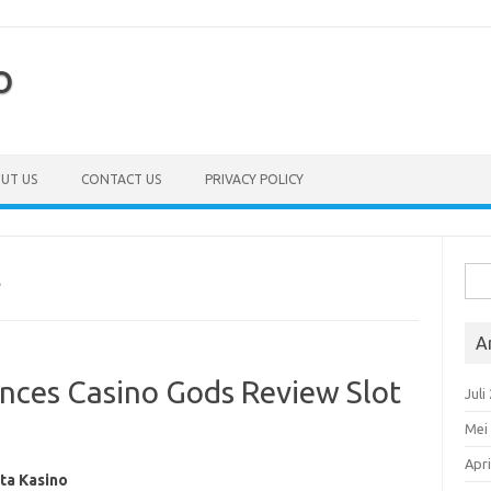
o
UT US
CONTACT US
PRIVACY POLICY
Cari
S
untu
A
nces Casino Gods Review Slot
Juli
Mei
Apri
ta Kasino