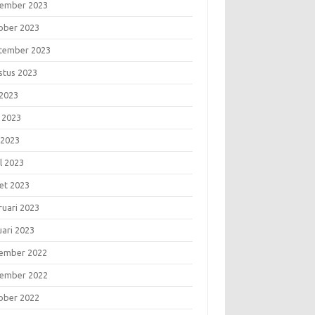
ember 2023
ober 2023
tember 2023
stus 2023
 2023
i 2023
 2023
l 2023
et 2023
ruari 2023
uari 2023
ember 2022
ember 2022
ober 2022