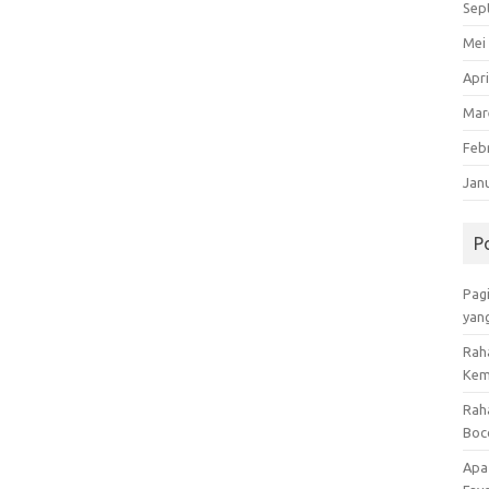
Sep
Mei
Apri
Mar
Feb
Jan
P
Pagi
yan
Rah
Kem
Rah
Boc
Apa