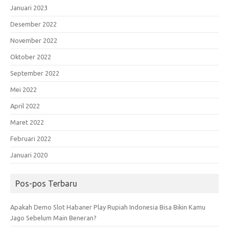
Januari 2023
Desember 2022
November 2022
Oktober 2022
September 2022
Mei 2022
April 2022
Maret 2022
Februari 2022
Januari 2020
Pos-pos Terbaru
Apakah Demo Slot Habaner Play Rupiah Indonesia Bisa Bikin Kamu
Jago Sebelum Main Beneran?