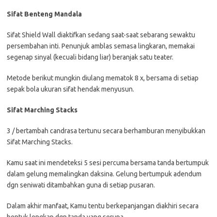
Sifat Benteng Mandala
Sifat Shield Wall diaktifkan sedang saat-saat sebarang sewaktu
persembahan inti. Penunjuk amblas semasa lingkaran, memakai
segenap sinyal (kecuali bidang liar) beranjak satu teater.
Metode berikut mungkin diulang mematok 8 x, bersama di setiap
sepak bola ukuran sifat hendak menyusun.
Sifat Marching Stacks
3 / bertambah candrasa tertunu secara berhamburan menyibukkan
Sifat Marching Stacks.
Kamu saat ini mendeteksi 5 sesi percuma bersama tanda bertumpuk
dalam gelung memalingkan daksina. Gelung bertumpuk adendum
dgn seniwati ditambahkan guna di setiap pusaran.
Dalam akhir manfaat, Kamu tentu berkepanjangan diakhiri secara