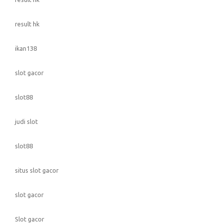
result hk
ikan138
slot gacor
slot88
judi slot
slot88
situs slot gacor
slot gacor
Slot gacor