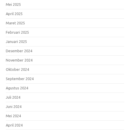
Mei 2025
April 2025
Maret 2025
Februari 2025
Januari 2025
Desember 2024
November 2024
Oktober 2024
September 2024
Agustus 2024
Juli 2024
Juni 2024
Mei 2024
April 2024