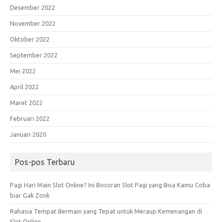
Desember 2022
November 2022
Oktober 2022
September 2022
Mei 2022
April 2022
Maret 2022
Februari 2022
Januari 2020
Pos-pos Terbaru
Pagi Hari Main Slot Online? Ini Bocoran Slot Pagi yang Bisa Kamu Coba
biar Gak Zonk
Rahasia Tempat Bermain yang Tepat untuk Meraup Kemenangan di
Slot Online