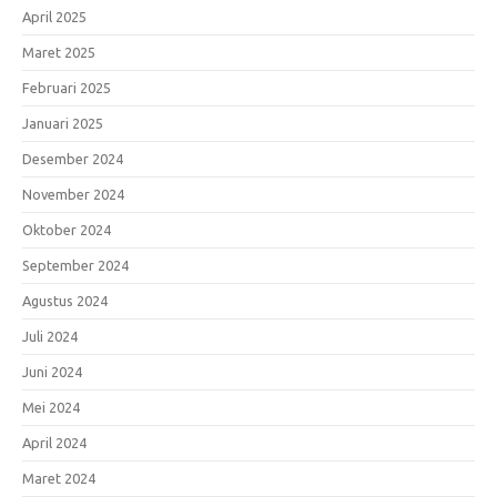
April 2025
Maret 2025
Februari 2025
Januari 2025
Desember 2024
November 2024
Oktober 2024
September 2024
Agustus 2024
Juli 2024
Juni 2024
Mei 2024
April 2024
Maret 2024