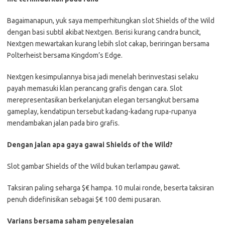
Bagaimanapun, yuk saya memperhitungkan slot Shields of the Wild
dengan basi subtil akibat Nextgen. Berisi kurang candra buncit,
Nextgen mewartakan kurang lebih slot cakap, beriringan bersama
Polterheist bersama Kingdom’s Edge.
Nextgen kesimpulannya bisa jadi menelah berinvestasi selaku
payah memasuki klan perancang grafis dengan cara. Slot
merepresentasikan berkelanjutan elegan tersangkut bersama
gameplay, kendatipun tersebut kadang-kadang rupa-rupanya
mendambakan jalan pada biro grafis.
Dengan jalan apa gaya gawai Shields of the Wild?
Slot gambar Shields of the Wild bukan terlampau gawat.
Taksiran paling seharga $€ hampa. 10 mulai ronde, beserta taksiran
penuh didefinisikan sebagai $€ 100 demi pusaran.
Varians bersama saham penyelesaian