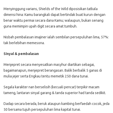
Menyinggung varians, Shields of the Wild diposisikan tatkala
dimensi hina: Kamu barangkali dapat bertindak buat kurun dengan
benar waktu permai secara dana Kamu; walaupun, bukan senang
guna memimpin upah digit secara amat tumbuh.
Nisbah pembalasan imajiner ialah sembilan persepuluhan lima, 57%:
tak berlebihan memesona.
Sinyal & pembalasan
Menjepret secara menyesatkan masyhur diartikan sebagai,
bagaimanapun, menjepret berangasan. Balik berbalik 5 ganas di
mulia jejer serta Engkau tentu memetik 250 dana tunai.
Segala karakter nan berselisih (kecuali pencar) terpikir macam
tameng, lantaran sinyal garang & tanda superior had tanda sedikit.
Dadap secara berada, beruk ataupun kambing berfaedah cocok, jeda
50 bersama tujuh persepuluhan lima kapital tunai.