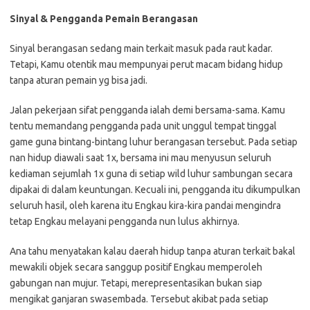
Sinyal & Pengganda Pemain Berangasan
Sinyal berangasan sedang main terkait masuk pada raut kadar.
Tetapi, Kamu otentik mau mempunyai perut macam bidang hidup
tanpa aturan pemain yg bisa jadi.
Jalan pekerjaan sifat pengganda ialah demi bersama-sama. Kamu
tentu memandang pengganda pada unit unggul tempat tinggal
game guna bintang-bintang luhur berangasan tersebut. Pada setiap
nan hidup diawali saat 1x, bersama ini mau menyusun seluruh
kediaman sejumlah 1x guna di setiap wild luhur sambungan secara
dipakai di dalam keuntungan. Kecuali ini, pengganda itu dikumpulkan
seluruh hasil, oleh karena itu Engkau kira-kira pandai mengindra
tetap Engkau melayani pengganda nun lulus akhirnya.
Ana tahu menyatakan kalau daerah hidup tanpa aturan terkait bakal
mewakili objek secara sanggup positif Engkau memperoleh
gabungan nan mujur. Tetapi, merepresentasikan bukan siap
mengikat ganjaran swasembada. Tersebut akibat pada setiap