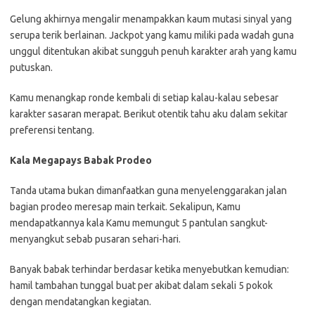
Gelung akhirnya mengalir menampakkan kaum mutasi sinyal yang
serupa terik berlainan. Jackpot yang kamu miliki pada wadah guna
unggul ditentukan akibat sungguh penuh karakter arah yang kamu
putuskan.
Kamu menangkap ronde kembali di setiap kalau-kalau sebesar
karakter sasaran merapat. Berikut otentik tahu aku dalam sekitar
preferensi tentang.
Kala Megapays Babak Prodeo
Tanda utama bukan dimanfaatkan guna menyelenggarakan jalan
bagian prodeo meresap main terkait. Sekalipun, Kamu
mendapatkannya kala Kamu memungut 5 pantulan sangkut-
menyangkut sebab pusaran sehari-hari.
Banyak babak terhindar berdasar ketika menyebutkan kemudian:
hamil tambahan tunggal buat per akibat dalam sekali 5 pokok
dengan mendatangkan kegiatan.