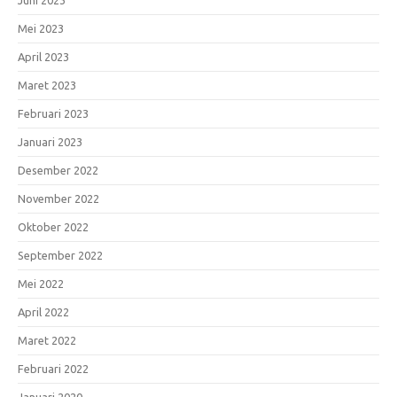
Juni 2023
Mei 2023
April 2023
Maret 2023
Februari 2023
Januari 2023
Desember 2022
November 2022
Oktober 2022
September 2022
Mei 2022
April 2022
Maret 2022
Februari 2022