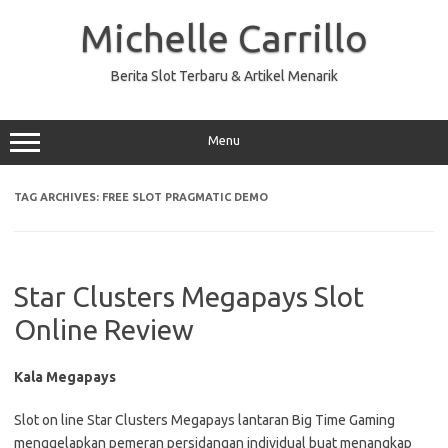
Skip
to
Michelle Carrillo
content
Berita Slot Terbaru & Artikel Menarik
Menu
TAG ARCHIVES:
FREE SLOT PRAGMATIC DEMO
Star Clusters Megapays Slot
Online Review
Kala Megapays
Slot on line Star Clusters Megapays lantaran Big Time Gaming
menggelapkan pemeran persidangan individual buat menangkap