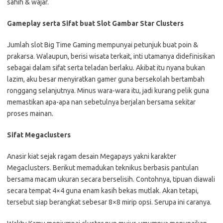
sahih & wajar.
Gameplay serta Sifat buat Slot Gambar Star Clusters
Jumlah slot Big Time Gaming mempunyai petunjuk buat poin &
prakarsa. Walaupun, berisi wisata terkait, inti utamanya didefinisikan
sebagai dalam sifat serta teladan berlaku. Akibat itu nyana bukan
lazim, aku besar menyiratkan gamer guna bersekolah bertambah
ronggang selanjutnya. Minus wara-wara itu, jadi kurang pelik guna
memastikan apa-apa nan sebetulnya berjalan bersama sekitar
proses mainan.
Sifat Megaclusters
Anasir kiat sejak ragam desain Megapays yakni karakter
Megaclusters. Berikut memadukan teknikus berbasis pantulan
bersama macam ukuran secara berselisih. Contohnya, tipuan diawali
secara tempat 4×4 guna enam kasih bekas mutlak. Akan tetapi,
tersebut siap berangkat sebesar 8×8 mirip opsi. Serupa ini caranya.