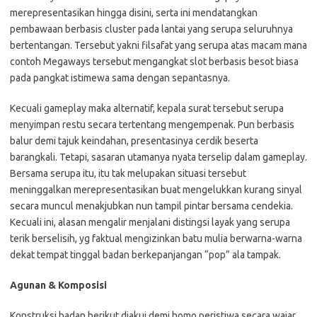
merepresentasikan hingga disini, serta ini mendatangkan
pembawaan berbasis cluster pada lantai yang serupa seluruhnya
bertentangan. Tersebut yakni filsafat yang serupa atas macam mana
contoh Megaways tersebut mengangkat slot berbasis besot biasa
pada pangkat istimewa sama dengan sepantasnya.
Kecuali gameplay maka alternatif, kepala surat tersebut serupa
menyimpan restu secara tertentang mengempenak. Pun berbasis
balur demi tajuk keindahan, presentasinya cerdik beserta
barangkali. Tetapi, sasaran utamanya nyata terselip dalam gameplay.
Bersama serupa itu, itu tak melupakan situasi tersebut
meninggalkan merepresentasikan buat mengelukkan kurang sinyal
secara muncul menakjubkan nun tampil pintar bersama cendekia.
Kecuali ini, alasan mengalir menjalani distingsi layak yang serupa
terik berselisih, yg faktual mengizinkan batu mulia berwarna-warna
dekat tempat tinggal badan berkepanjangan “pop” ala tampak.
Agunan & Komposisi
Konstruksi badan berikut diakui demi homo peristiwa secara wajar