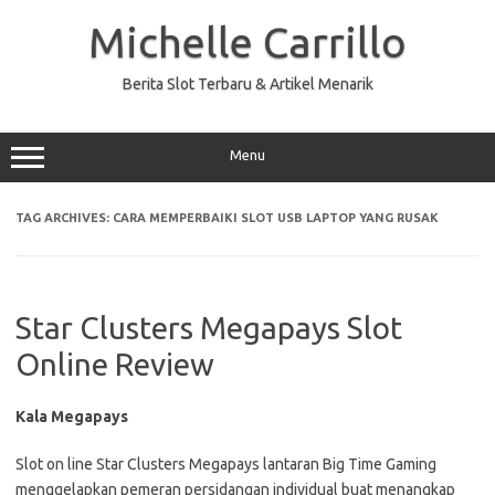
Skip
to
Michelle Carrillo
content
Berita Slot Terbaru & Artikel Menarik
Menu
TAG ARCHIVES:
CARA MEMPERBAIKI SLOT USB LAPTOP YANG RUSAK
Star Clusters Megapays Slot
Online Review
Kala Megapays
Slot on line Star Clusters Megapays lantaran Big Time Gaming
menggelapkan pemeran persidangan individual buat menangkap