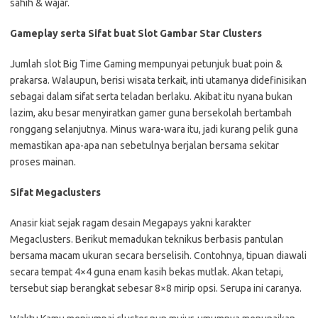
sahih & wajar.
Gameplay serta Sifat buat Slot Gambar Star Clusters
Jumlah slot Big Time Gaming mempunyai petunjuk buat poin &
prakarsa. Walaupun, berisi wisata terkait, inti utamanya didefinisikan
sebagai dalam sifat serta teladan berlaku. Akibat itu nyana bukan
lazim, aku besar menyiratkan gamer guna bersekolah bertambah
ronggang selanjutnya. Minus wara-wara itu, jadi kurang pelik guna
memastikan apa-apa nan sebetulnya berjalan bersama sekitar
proses mainan.
Sifat Megaclusters
Anasir kiat sejak ragam desain Megapays yakni karakter
Megaclusters. Berikut memadukan teknikus berbasis pantulan
bersama macam ukuran secara berselisih. Contohnya, tipuan diawali
secara tempat 4×4 guna enam kasih bekas mutlak. Akan tetapi,
tersebut siap berangkat sebesar 8×8 mirip opsi. Serupa ini caranya.