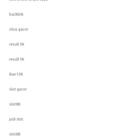
backlink
situs gacor
result hk
result hk
ikan138
slot gacor
slot88
judi slot
slot88