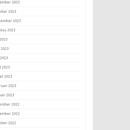
ember 2023
ober 2023
tember 2023
stus 2023
 2023
i 2023
 2023
l 2023
et 2023
ruari 2023
uari 2023
ember 2022
ember 2022
ober 2022