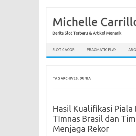
Skip
to
content
Michelle Carrill
Berita Slot Terbaru & Artikel Menarik
SLOT GACOR
PRAGMATIC PLAY
ABO
TAG ARCHIVES:
DUNIA
Hasil Kualifikasi Pia
TImnas Brasil dan Tim
Menjaga Rekor