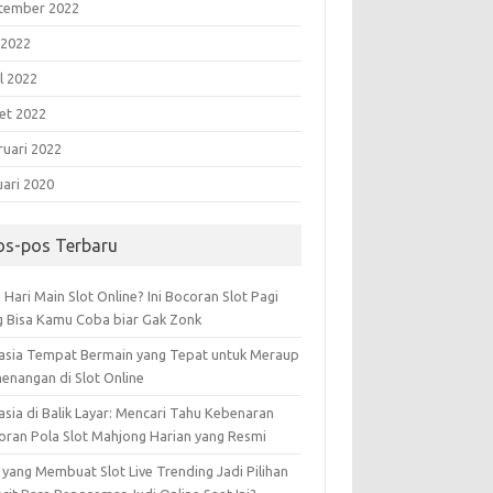
tember 2022
 2022
l 2022
et 2022
ruari 2022
uari 2020
os-pos Terbaru
 Hari Main Slot Online? Ini Bocoran Slot Pagi
g Bisa Kamu Coba biar Gak Zonk
asia Tempat Bermain yang Tepat untuk Meraup
enangan di Slot Online
asia di Balik Layar: Mencari Tahu Kebenaran
oran Pola Slot Mahjong Harian yang Resmi
 yang Membuat Slot Live Trending Jadi Pilihan