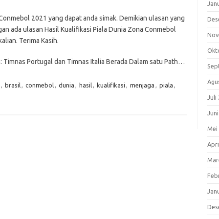
Jan
na Conmebol 2021 yang dapat anda simak. Demikian ulasan yang
Des
gan ada ulasan Hasil Kualifikasi Piala Dunia Zona Conmebol
Nov
alian. Terima Kasih.
Okt
a: Timnas Portugal dan Timnas Italia Berada Dalam satu Path…
Sep
Agu
,
brasil
,
conmebol
,
dunia
,
hasil
,
kualifikasi
,
menjaga
,
piala
,
Juli
Jun
Mei
Apri
Mar
Feb
Jan
Des