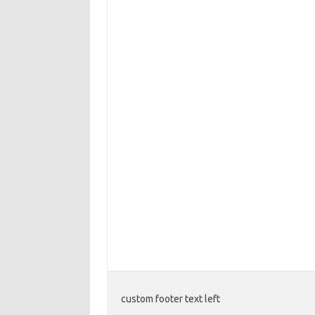
custom footer text left