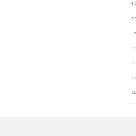
sl
sl
ju
sl
si
sl
Sl