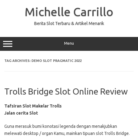
Skip
to
Michelle Carrillo
content
Berita Slot Terbaru & Artikel Menarik
Menu
TAG ARCHIVES:
DEMO SLOT PRAGMATIC 2022
Trolls Bridge Slot Online Review
Tafsiran Slot Makelar Trolls
Jalan cerita Slot
Guna merasuk bumi konotasi legenda dengan menakjubkan
melewati desktop / organ Kamu, mainkan tipuan slot Trolls Bridge.