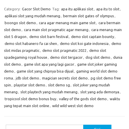
Category:
Gacor Slot Demo
Tag:
apa itu aplikasi slot
,
apa itu to slot
,
aplikasi slot yang mudah menang
,
bermain slot gates of olympus
,
boongo slot demo
,
cara agar menang main game slot
,
cara bermain
slot demo
,
cara main slot pragmatic agar menang
,
cara menang main
slot 5 dragon
,
demo slot barn festival
,
demo slot captain bounty
,
demo slot habanero fa cai shen
,
demo slot koi gate indonesia
,
demo
slot midas pragmatic
,
demo slot pragmatic 2022
,
demo slot
spadegaming royal house
,
demo slot tergacor
,
dog slot demo
,
dunia
slot demo
,
game slot apa yang lagi gacor
,
game slot joker gaming
demo
,
game slot yang chipnya bisa dijual
,
gaming world slot demo
roma
,
jdb slot demo
,
magician secrets slot demo
,
pg slot demo free
spin
,
playstar slot demo
,
slot demo sg
,
slot joker yang mudah
menang
,
slot playtech yang mudah menang
,
slot yang ada demonya
,
tropicool slot demo bonus buy
,
valley of the gods slot demo
,
waktu
yang tepat main slot online
,
wild wild west slot demo
Cari