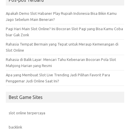
Pos-pos Terbaru
Apakah Demo Slot Habaner Play Rupiah Indonesia Bisa Bikin Kamu
Jago Sebelum Main Beneran?
Pagi Hari Main Slot Online? Ini Bocoran Slot Pagi yang Bisa Kamu Coba
biar Gak Zonk
Rahasia Tempat Bermain yang Tepat untuk Meraup Kemenangan di
Slot Online
Rahasia di Balik Layar: Mencari Tahu Kebenaran Bocoran Pola Slot
Mahjong Harian yang Resmi
Apa yang Membuat Slot Live Trending Jadi Pilihan Favorit Para
Penggemar Judi Online Saat Ini?
Best Game Sites
slot online terpercaya
backlink