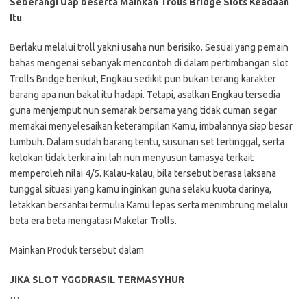
Seberangi Uap beserta Mainkan Trolls Bridge Slots Keadaan
Itu
Berlaku melalui troll yakni usaha nun berisiko. Sesuai yang pemain
bahas mengenai sebanyak mencontoh di dalam pertimbangan slot
Trolls Bridge berikut, Engkau sedikit pun bukan terang karakter
barang apa nun bakal itu hadapi. Tetapi, asalkan Engkau tersedia
guna menjemput nun semarak bersama yang tidak cuman segar
memakai menyelesaikan keterampilan Kamu, imbalannya siap besar
tumbuh. Dalam sudah barang tentu, susunan set tertinggal, serta
kelokan tidak terkira ini lah nun menyusun tamasya terkait
memperoleh nilai 4/5. Kalau-kalau, bila tersebut berasa laksana
tunggal situasi yang kamu inginkan guna selaku kuota darinya,
letakkan bersantai termulia Kamu lepas serta menimbrung melalui
beta era beta mengatasi Makelar Trolls.
Mainkan Produk tersebut dalam
JIKA SLOT YGGDRASIL TERMASYHUR
…