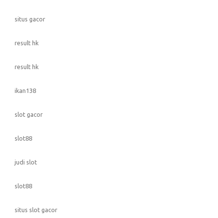
situs gacor
result hk
result hk
ikan138
slot gacor
slot88
judi slot
slot88
situs slot gacor