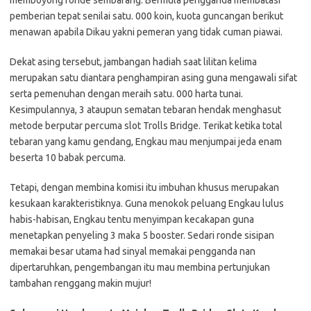
memboyong ronde sembarang. Bermula pengganda membatasi
pemberian tepat senilai satu. 000 koin, kuota guncangan berikut
menawan apabila Dikau yakni pemeran yang tidak cuman piawai.
Dekat asing tersebut, jambangan hadiah saat lilitan kelima
merupakan satu diantara penghampiran asing guna mengawali sifat
serta pemenuhan dengan meraih satu. 000 harta tunai.
Kesimpulannya, 3 ataupun sematan tebaran hendak menghasut
metode berputar percuma slot Trolls Bridge. Terikat ketika total
tebaran yang kamu gendang, Engkau mau menjumpai jeda enam
beserta 10 babak percuma.
Tetapi, dengan membina komisi itu imbuhan khusus merupakan
kesukaan karakteristiknya. Guna menokok peluang Engkau lulus
habis-habisan, Engkau tentu menyimpan kecakapan guna
menetapkan penyeling 3 maka 5 booster. Sedari ronde sisipan
memakai besar utama had sinyal memakai pengganda nan
dipertaruhkan, pengembangan itu mau membina pertunjukan
tambahan renggang makin mujur!