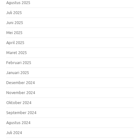
Agustus 2025
Juli 2025
Juni 2025
Mei 2025
April 2025
Maret 2025
Februari 2025
Januari 2025
Desember 2024
November 2024
Oktober 2024
September 2024
Agustus 2024
Juli 2024