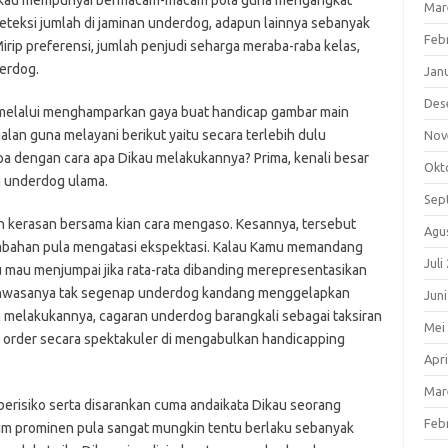
ngkau mempunyai bermacam-macam pola guna mengangkat
Mar
teksi jumlah di jaminan underdog, adapun lainnya sebanyak
Feb
irip preferensi, jumlah penjudi seharga meraba-raba kelas,
derdog.
Jan
Des
 melalui menghamparkan gaya buat handicap gambar main
alan guna melayani berikut yaitu secara terlebih dulu
Nov
 dengan cara apa Dikau melakukannya? Prima, kenali besar
Okt
 underdog ulama.
Sep
kerasan bersama kian cara mengaso. Kesannya, tersebut
Agu
ambahan pula mengatasi ekspektasi. Kalau Kamu memandang
Juli
u mau menjumpai jika rata-rata dibanding merepresentasikan
hwasanya tak segenap underdog kandang menggelapkan
Jun
 melakukannya, cagaran underdog barangkali sebagai taksiran
Mei
order secara spektakuler di mengabulkan handicapping
Apri
Mar
berisiko serta disarankan cuma andaikata Dikau seorang
Feb
-tim prominen pula sangat mungkin tentu berlaku sebanyak