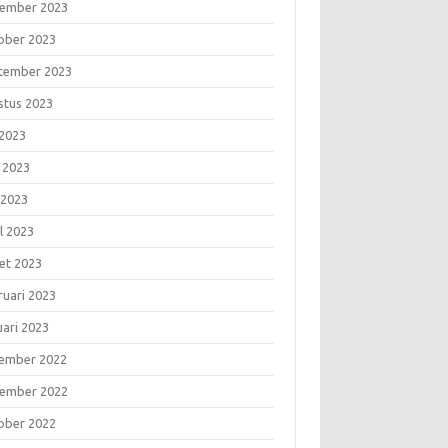
ember 2023
ober 2023
tember 2023
stus 2023
 2023
i 2023
 2023
l 2023
et 2023
ruari 2023
uari 2023
ember 2022
ember 2022
ober 2022