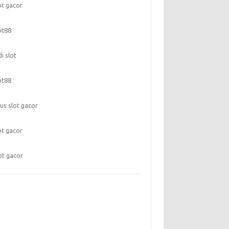
ot gacor
ot88
di slot
ot88
tus slot gacor
ot gacor
ot gacor