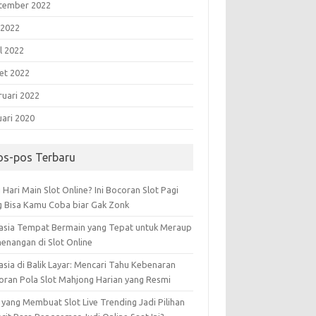
tember 2022
 2022
l 2022
et 2022
ruari 2022
uari 2020
os-pos Terbaru
 Hari Main Slot Online? Ini Bocoran Slot Pagi
g Bisa Kamu Coba biar Gak Zonk
asia Tempat Bermain yang Tepat untuk Meraup
enangan di Slot Online
asia di Balik Layar: Mencari Tahu Kebenaran
oran Pola Slot Mahjong Harian yang Resmi
 yang Membuat Slot Live Trending Jadi Pilihan