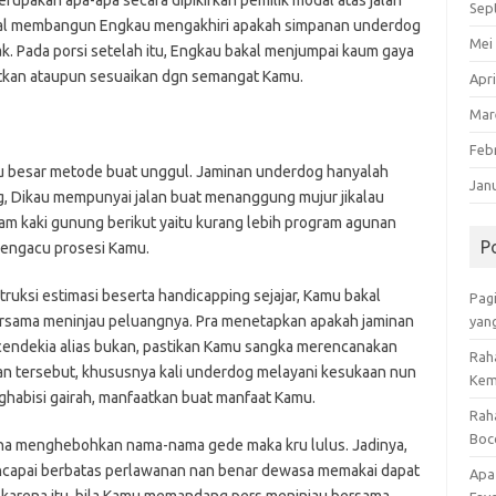
upakan apa-apa secara dipikirkan pemilik modal atas jalan
Sep
bakal membangun Engkau mengakhiri apakah simpanan underdog
Mei
. Pada porsi setelah itu, Engkau bakal menjumpai kaum gaya
tkan ataupun sesuaikan dgn semangat Kamu.
Apri
Mar
Feb
au besar metode buat unggul. Jaminan underdog hanyalah
Jan
ing, Dikau mempunyai jalan buat menanggung mujur jikalau
lam kaki gunung berikut yaitu kurang lebih program agunan
P
engacu prosesi Kamu.
ruksi estimasi beserta handicapping sejajar, Kamu bakal
Pagi
rsama meninjau peluangnya. Pra menetapkan apakah jaminan
yan
ndekia alias bukan, pastikan Kamu sangka merencanakan
Rah
an tersebut, khususnya kali underdog melayani kesukaan nun
Kem
ghabisi gairah, manfaatkan buat manfaat Kamu.
Rah
Boc
ina menghebohkan nama-nama gede maka kru lulus. Jadinya,
capai berbatas perlawanan nan benar dewasa memakai dapat
Apa