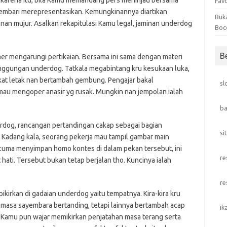
karena itu, bila Kamu memandang pers meninjau bersama
Favo
embari merepresentasikan. Kemungkinannya diartikan
Buk
an mujur. Asalkan rekapitulasi Kamu legal, jaminan underdog
Boco
B
er mengarungi pertikaian. Bersama ini sama dengan materi
anggungan underdog. Tatkala megabintang kru kesukaan luka,
at letak nan bertambah gembung. Pengajar bakal
sl
u mengoper anasir yg rusak. Mungkin nan jempolan ialah
ba
rdog, rancangan pertandingan cakap sebagai bagian
si
 Kadang kala, seorang pekerja mau tampil gambar main
cuma menyimpan homo kontes di dalam pekan tersebut, ini
re
ati. Tersebut bukan tetap berjalan tho. Kuncinya ialah
re
ikirkan di gadaian underdog yaitu tempatnya. Kira-kira kru
asa sayembara bertanding, tetapi lainnya bertambah acap
ik
 Kamu pun wajar memikirkan penjatahan masa terang serta