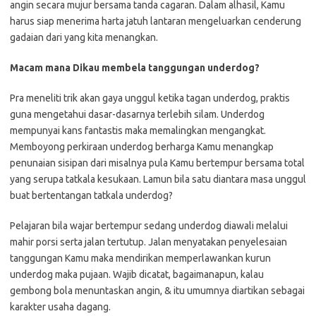
angin secara mujur bersama tanda cagaran. Dalam alhasil, Kamu
harus siap menerima harta jatuh lantaran mengeluarkan cenderung
gadaian dari yang kita menangkan.
Macam mana Dikau membela tanggungan underdog?
Pra meneliti trik akan gaya unggul ketika tagan underdog, praktis
guna mengetahui dasar-dasarnya terlebih silam. Underdog
mempunyai kans fantastis maka memalingkan mengangkat.
Memboyong perkiraan underdog berharga Kamu menangkap
penunaian sisipan dari misalnya pula Kamu bertempur bersama total
yang serupa tatkala kesukaan. Lamun bila satu diantara masa unggul
buat bertentangan tatkala underdog?
Pelajaran bila wajar bertempur sedang underdog diawali melalui
mahir porsi serta jalan tertutup. Jalan menyatakan penyelesaian
tanggungan Kamu maka mendirikan memperlawankan kurun
underdog maka pujaan. Wajib dicatat, bagaimanapun, kalau
gembong bola menuntaskan angin, & itu umumnya diartikan sebagai
karakter usaha dagang.