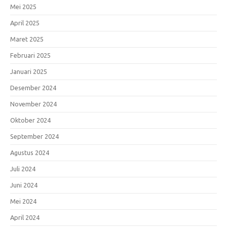
Mei 2025
April 2025
Maret 2025
Februari 2025
Januari 2025
Desember 2024
November 2024
Oktober 2024
September 2024
Agustus 2024
Juli 2024
Juni 2024
Mei 2024
April 2024