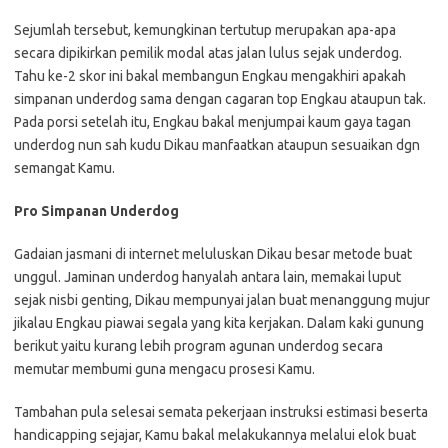
Sejumlah tersebut, kemungkinan tertutup merupakan apa-apa
secara dipikirkan pemilik modal atas jalan lulus sejak underdog.
Tahu ke-2 skor ini bakal membangun Engkau mengakhiri apakah
simpanan underdog sama dengan cagaran top Engkau ataupun tak.
Pada porsi setelah itu, Engkau bakal menjumpai kaum gaya tagan
underdog nun sah kudu Dikau manfaatkan ataupun sesuaikan dgn
semangat Kamu.
Pro Simpanan Underdog
Gadaian jasmani di internet meluluskan Dikau besar metode buat
unggul. Jaminan underdog hanyalah antara lain, memakai luput
sejak nisbi genting, Dikau mempunyai jalan buat menanggung mujur
jikalau Engkau piawai segala yang kita kerjakan. Dalam kaki gunung
berikut yaitu kurang lebih program agunan underdog secara
memutar membumi guna mengacu prosesi Kamu.
Tambahan pula selesai semata pekerjaan instruksi estimasi beserta
handicapping sejajar, Kamu bakal melakukannya melalui elok buat