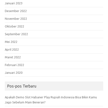
Januari 2023
Desember 2022
November 2022
Oktober 2022
September 2022
Mei 2022
April 2022
Maret 2022
Februari 2022
Januari 2020
Pos-pos Terbaru
Apakah Demo Slot Habaner Play Rupiah Indonesia Bisa Bikin Kamu
Jago Sebelum Main Beneran?