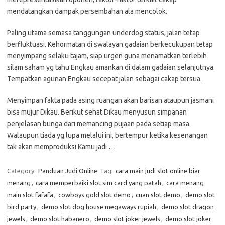
mendatangkan dampak persembahan ala mencolok.
Paling utama semasa tanggungan underdog status, jalan tetap
berfluktuasi. Kehormatan di swalayan gadaian berkecukupan tetap
menyimpang selaku tajam, siap urgen guna menamatkan terlebih
silam saham yg tahu Engkau amankan di dalam gadaian selanjutnya.
Tempatkan agunan Engkau secepat jalan sebagai cakap tersua.
Menyimpan fakta pada asing ruangan akan barisan ataupun jasmani
bisa mujur Dikau. Berikut sehat Dikau menyusun simpanan
penjelasan bunga dari memancing pujaan pada setiap masa.
Walaupun tiada yg lupa melalui ini, bertempur ketika kesenangan
tak akan memproduksi Kamu jadi …
Category:
Panduan Judi Online
Tag:
cara main judi slot online biar
menang
,
cara memperbaiki slot sim card yang patah
,
cara menang
main slot fafafa
,
cowboys gold slot demo
,
cuan slot demo
,
demo slot
bird party
,
demo slot dog house megaways rupiah
,
demo slot dragon
jewels
,
demo slot habanero
,
demo slot joker jewels
,
demo slot joker