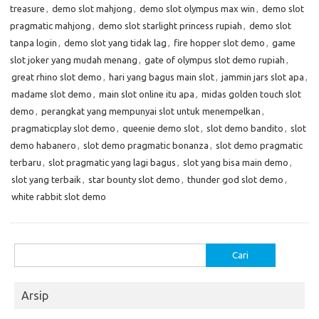
treasure
,
demo slot mahjong
,
demo slot olympus max win
,
demo slot
pragmatic mahjong
,
demo slot starlight princess rupiah
,
demo slot
tanpa login
,
demo slot yang tidak lag
,
fire hopper slot demo
,
game
slot joker yang mudah menang
,
gate of olympus slot demo rupiah
,
great rhino slot demo
,
hari yang bagus main slot
,
jammin jars slot apa
,
madame slot demo
,
main slot online itu apa
,
midas golden touch slot
demo
,
perangkat yang mempunyai slot untuk menempelkan
,
pragmaticplay slot demo
,
queenie demo slot
,
slot demo bandito
,
slot
demo habanero
,
slot demo pragmatic bonanza
,
slot demo pragmatic
terbaru
,
slot pragmatic yang lagi bagus
,
slot yang bisa main demo
,
slot yang terbaik
,
star bounty slot demo
,
thunder god slot demo
,
white rabbit slot demo
Cari
untuk:
Arsip