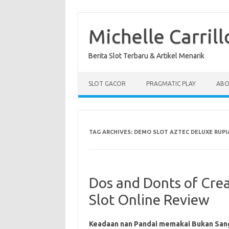
Skip
to
content
Michelle Carrill
Berita Slot Terbaru & Artikel Menarik
SLOT GACOR
PRAGMATIC PLAY
ABO
TAG ARCHIVES:
DEMO SLOT AZTEC DELUXE RUPI
Dos and Donts of Cre
Slot Online Review
Keadaan nan Pandai memakai Bukan San