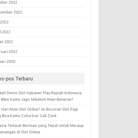
ober 2022
tember 2022
 2022
l 2022
et 2022
ruari 2022
uari 2020
os-pos Terbaru
kah Demo Slot Habaner Play Rupiah Indonesia
a Bikin Kamu Jago Sebelum Main Beneran?
 Hari Main Slot Online? Ini Bocoran Slot Pagi
g Bisa Kamu Coba biar Gak Zonk
asia Tempat Bermain yang Tepat untuk Meraup
enangan di Slot Online