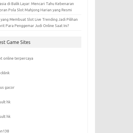
asia di Balik Layar: Mencari Tahu Kebenaran
oran Pola Slot Mahjong Harian yang Resmi
 yang Membuat Slot Live Trending Jadi Pilihan
rit Para Penggemar Judi Online Saat Ini?
est Game Sites
ot online terpercaya
cklink
tus gacor
sult hk
sult hk
an138