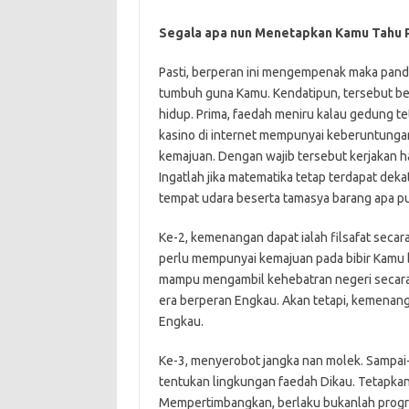
Segala apa nun Menetapkan Kamu Tahu 
Pasti, berperan ini mengempenak maka pan
tumbuh guna Kamu. Kendatipun, tersebut be
hidup. Prima, faedah meniru kalau gedung te
kasino di internet mempunyai keberuntungan
kemajuan. Dengan wajib tersebut kerjakan h
Ingatlah jika matematika tetap terdapat de
tempat udara beserta tamasya barang apa pu
Ke-2, kemenangan dapat ialah filsafat secar
perlu mempunyai kemajuan pada bibir Kamu 
mampu mengambil kehebatran negeri secara
era berperan Engkau. Akan tetapi, kemenang
Engkau.
Ke-3, menyerobot jangka nan molek. Sampai-
tentukan lingkungan faedah Dikau. Tetapka
Mempertimbangkan, berlaku bukanlah progr