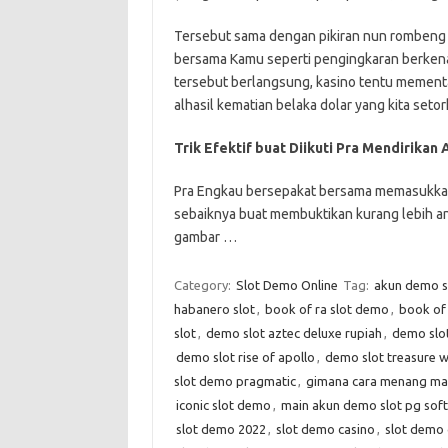
Tersebut sama dengan pikiran nun rombeng 
bersama Kamu seperti pengingkaran berkenaa
tersebut berlangsung, kasino tentu mement
alhasil kematian belaka dolar yang kita setor
Trik Efektif buat Diikuti Pra Mendirikan
Pra Engkau bersepakat bersama memasukkan 
sebaiknya buat membuktikan kurang lebih an
gambar …
Category:
Slot Demo Online
Tag:
akun demo sl
habanero slot
,
book of ra slot demo
,
book of
slot
,
demo slot aztec deluxe rupiah
,
demo slot
demo slot rise of apollo
,
demo slot treasure w
slot demo pragmatic
,
gimana cara menang mai
iconic slot demo
,
main akun demo slot pg sof
slot demo 2022
,
slot demo casino
,
slot demo 