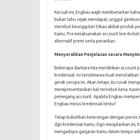
Kecuali ini, Engkau wajib membenarkan bah
bukan tahu sejak mendapat, unggul gembung
merebut keunggulan Dikau akibat produk penu
Kamu. Pra melaksanakan account line ibcbet
alternatif premi serta penarikan.
Menyerahkan Penjelasan secara Menyi
Beberapa diantara kita mendirikan account p
kredensial. Ini teristimewa buat menolakkan
gerak serupa ini. Akan tetapi, itu rusak me
merepresentasikan kali tersebut kena. Kasi
pemegang account. Apabila Engkau memper
Engkau minus kredensial tentu?
Tetap bubuhkan keterangan dengan persis me
dgn kredensial Kamu. Dgn menjalankan ini, K
mengadopsi ganjaran Kamu dalam tempo adic