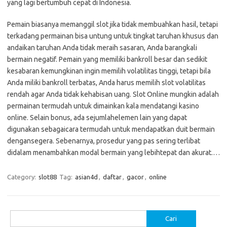
yang lagi bertumbuh cepat di Indonesia.
Pemain biasanya memanggil slot jika tidak membuahkan hasil, tetapi
terkadang permainan bisa untung untuk tingkat taruhan khusus dan
andaikan taruhan Anda tidak meraih sasaran, Anda barangkali
bermain negatif. Pemain yang memiliki bankroll besar dan sedikit
kesabaran kemungkinan ingin memilih volatilitas tinggi, tetapi bila
Anda miliki bankroll terbatas, Anda harus memilih slot volatilitas
rendah agar Anda tidak kehabisan uang. Slot Online mungkin adalah
permainan termudah untuk dimainkan kala mendatangi kasino
online. Selain bonus, ada sejumlahelemen lain yang dapat
digunakan sebagaicara termudah untuk mendapatkan duit bermain
dengansegera. Sebenarnya, prosedur yang pas sering terlibat
didalam menambahkan modal bermain yang lebihtepat dan akurat.…
Category:
slot88
Tag:
asian4d
,
daftar
,
gacor
,
online
Cari