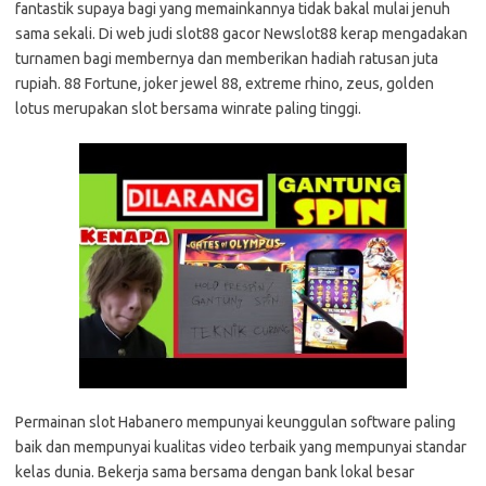
fantastik supaya bagi yang memainkannya tidak bakal mulai jenuh
sama sekali. Di web judi slot88 gacor Newslot88 kerap mengadakan
turnamen bagi membernya dan memberikan hadiah ratusan juta
rupiah. 88 Fortune, joker jewel 88, extreme rhino, zeus, golden
lotus merupakan slot bersama winrate paling tinggi.
Permainan slot Habanero mempunyai keunggulan software paling
baik dan mempunyai kualitas video terbaik yang mempunyai standar
kelas dunia. Bekerja sama bersama dengan bank lokal besar