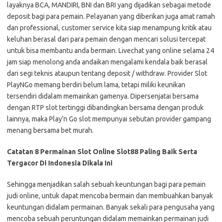
layaknya BCA, MANDIRI, BNI dan BRI yang dijadikan sebagai metode
deposit bagi para pemain. Pelayanan yang diberikan juga amat ramah
dan professional, customer service kita siap menampung kritik atau
keluhan berasal dari para pemain dengan mencari solusi tercepat
untuk bisa membantu anda bermain. Livechat yang online selama 24
jam siap menolong anda andaikan mengalami kendala baik berasal
dari segi teknis ataupun tentang deposit / withdraw. Provider Slot
PlayNGo memang berdiri belum lama, tetapi miliki keunikan
tersendiri didalam memainkan gamenya. Dipersenjatai bersama
dengan RTP slot tertinggi dibandingkan bersama dengan produk
lainnya, maka Play’n Go slot mempunyai sebutan provider gampang
menang bersama bet murah.
Catatan 8 Permainan Slot Online Slot88 Paling Baik Serta
Tergacor Di Indonesia Dikala Ini
Sehingga menjadikan salah sebuah keuntungan bagi para pemain
judi online, untuk dapat mencoba bermain dan membuahkan banyak
keuntungan didalam permainan. Banyak sekali para pengusaha yang
mencoba sebuah peruntungan didalam memainkan permainan judi