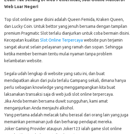
Web Luar Negeri
Top slot online game disini adalah Queen Femida, Kraken Queen,
dan Lucky Coin. Untuk bettor yang jenuh bersama dengan tampilan
premium Pragmatic Slot terlalu dianjurkan untuk coba bermain disini.
Kecepatan kualitas
Slot Online Terpercaya
website pun terjamin
sangat akurat selain pelayanan yang ramah dan sopan. Sehingga
ketika member bermain tentu mulai nyaman tanpa problem
kelambatan website.
Segala udah lengkap di website yang satu ini, dan buat
mendapatkan akun dari pula terlalu Gampang sekali, dimana hanya
perlu sebagian knowledge yang menggampangkan kita buat
laksanakan transaksi saja di web judi slot online terpercaya.
Jika Anda bermain bersama duwit sungguhan, kami amat
menganjurkan Anda menjauhi alkohol.
Yang pertama adalah melacak tahu berasal dari orang lain yang juga
memainkan permainan judi dan berharap pendapat mereka.
Joker Gaming Provider ataupun Joker123 ialah game slot online