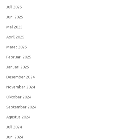
Juli 2025
Juni 2025
Mei 2025
April 2025
Maret 2025
Februari 2025
Januari 2025
Desember 2024
November 2024
Oktober 2024
September 2024
Agustus 2024
Juli 2024
Juni 2024