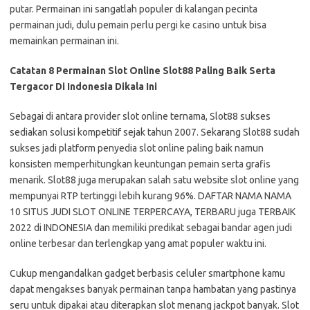
putar. Permainan ini sangatlah populer di kalangan pecinta
permainan judi, dulu pemain perlu pergi ke casino untuk bisa
memainkan permainan ini.
Catatan 8 Permainan Slot Online Slot88 Paling Baik Serta
Tergacor Di Indonesia Dikala Ini
Sebagai di antara provider slot online ternama, Slot88 sukses
sediakan solusi kompetitif sejak tahun 2007. Sekarang Slot88 sudah
sukses jadi platform penyedia slot online paling baik namun
konsisten memperhitungkan keuntungan pemain serta grafis
menarik. Slot88 juga merupakan salah satu website slot online yang
mempunyai RTP tertinggi lebih kurang 96%. DAFTAR NAMA NAMA
10 SITUS JUDI SLOT ONLINE TERPERCAYA, TERBARU juga TERBAIK
2022 di INDONESIA dan memiliki predikat sebagai bandar agen judi
online terbesar dan terlengkap yang amat populer waktu ini.
Cukup mengandalkan gadget berbasis celuler smartphone kamu
dapat mengakses banyak permainan tanpa hambatan yang pastinya
seru untuk dipakai atau diterapkan slot menang jackpot banyak. Slot