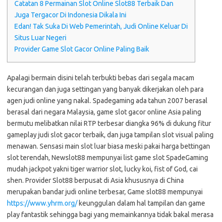
Catatan 8 Permainan Slot Online Slot88 Terbaik Dan
Juga Tergacor Di Indonesia Dikala Ini
Edan! Tak Suka Di Web Pemerintah, Judi Online Keluar Di
Situs Luar Negeri
Provider Game Slot Gacor Online Paling Baik
Apalagi bermain disini telah terbukti bebas dari segala macam
kecurangan dan juga settingan yang banyak dikerjakan oleh para
agen judi online yang nakal. Spadegaming ada tahun 2007 berasal
berasal dari negara Malaysia, game slot gacor online Asia paling
bermutu melibatkan nilai RTP terbesar diangka 96% di dukung fitur
gameplay judi slot gacor terbaik, dan juga tampilan slot visual paling
menawan. Sensasi main slot luar biasa meski pakai harga bettingan
slot terendah, Newslot88 mempunyai list game slot SpadeGaming
mudah jackpot yakni tiger warrior slot, lucky koi, fist of God, cai
shen. Provider Slot88 berpusat di Asia khususnya di China
merupakan bandar judi online terbesar, Game slot88 mempunyai
https://www.yhrm.org/
keunggulan dalam hal tampilan dan game
play fantastik sehingga bagi yang memainkannya tidak bakal merasa