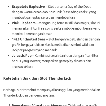
Esqueleto Explosivo
– Slot bertema Day of the Dead
dengan warna cerah dan fitur unik “cascading reels” yang
membuat gameplay seru dan mendebarkan.
Pink Elephants
– Mengusung tema mistik dan magis, slot ini
menawarkan fitur free spins serta simbol-simbol berani yang
memicu kemenangan besar.
1429 Uncharted Seas
– Slot bergenre petualangan dengan
grafik bergaya lukisan klasik, melibatkan simbol wild dan
jackpot progresif yang menarik.
Jurassic Pop
– Kombinasi cerah dan lucu dengan fitur-fitur
bonus yang inovatif, menjadikan gameplay dinamis dan
mengasyikkan.
Kelebihan Unik dari Slot Thunderkick
Berbagai slot tersebut mempunyai keunggulan yang membedakan
Thunderkick dari pengembang lain:
Pengalaman Visual yang Menawan:
Tidak sekadar grafis,