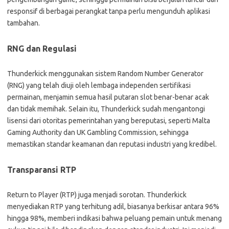
responsif di berbagai perangkat tanpa perlu mengunduh aplikasi
tambahan.
RNG dan Regulasi
Thunderkick menggunakan sistem Random Number Generator
(RNG) yang telah diuji oleh lembaga independen sertifikasi
permainan, menjamin semua hasil putaran slot benar-benar acak
dan tidak memihak. Selain itu, Thunderkick sudah mengantongi
lisensi dari otoritas pemerintahan yang bereputasi, seperti Malta
Gaming Authority dan UK Gambling Commission, sehingga
memastikan standar keamanan dan reputasi industri yang kredibel.
Transparansi RTP
Return to Player (RTP) juga menjadi sorotan. Thunderkick
menyediakan RTP yang terhitung adil, biasanya berkisar antara 96%
hingga 98%, memberi indikasi bahwa peluang pemain untuk menang