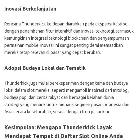
Inovasi Berkelanjutan
Rencana Thunderkick ke depan diarahkan pada ekspansi katalog
dengan penambahan fitur interaktif dan inovasi teknologi, termasuk
kemungkinan integrasi teknologi blockchain dan penyempurnaan
permainan mobile. Inovasi ini sangat penting demi memastikan
mereka tetap relevan di pasar yang cepat berubah.
Adopsi Budaya Lokal dan Tematik
Thunderkick juga mulai bereksperimen dengan tema dan budaya
lokal dalam slot mereka, seperti mengambil inspirasi dari mitologi,
budaya pop, dan cerita rakyat dari berbagai belahan dunia ―
strategi yang menarik untuk menarik segmen pasar Indonesia dan
Asia secara keseluruhan, sesuai dengan tren pasar kini.
Kesimpulan: Mengapa Thunderkick Layak
Mendapat Tempat di Daftar Slot Online Anda