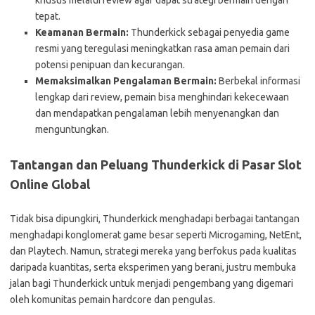
khusus melalui review agar dapat strategi bermain dengan
tepat.
Keamanan Bermain:
Thunderkick sebagai penyedia game
resmi yang teregulasi meningkatkan rasa aman pemain dari
potensi penipuan dan kecurangan.
Memaksimalkan Pengalaman Bermain:
Berbekal informasi
lengkap dari review, pemain bisa menghindari kekecewaan
dan mendapatkan pengalaman lebih menyenangkan dan
menguntungkan.
Tantangan dan Peluang Thunderkick di Pasar Slot
Online Global
Tidak bisa dipungkiri, Thunderkick menghadapi berbagai tantangan
menghadapi konglomerat game besar seperti Microgaming, NetEnt,
dan Playtech. Namun, strategi mereka yang berfokus pada kualitas
daripada kuantitas, serta eksperimen yang berani, justru membuka
jalan bagi Thunderkick untuk menjadi pengembang yang digemari
oleh komunitas pemain hardcore dan pengulas.