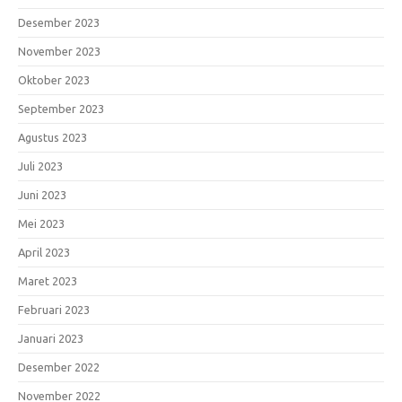
Desember 2023
November 2023
Oktober 2023
September 2023
Agustus 2023
Juli 2023
Juni 2023
Mei 2023
April 2023
Maret 2023
Februari 2023
Januari 2023
Desember 2022
November 2022