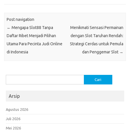
Post navigation
←
Mengapa Slot88 Tanpa
Menikmati Sensasi Permainan
Daftar Ribet Menjadi Pilihan
dengan Slot Taruhan Rendah:
Utama Para Pecinta Judi Online
Strategi Cerdas untuk Pemula
di Indonesia
dan Penggemar Slot
→
Cari
untuk:
Arsip
Agustus 2026
Juli 2026
Mei 2026