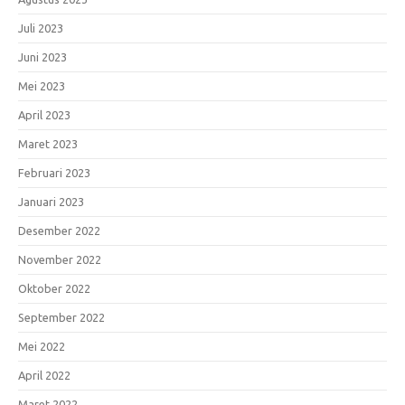
Juli 2023
Juni 2023
Mei 2023
April 2023
Maret 2023
Februari 2023
Januari 2023
Desember 2022
November 2022
Oktober 2022
September 2022
Mei 2022
April 2022
Maret 2022