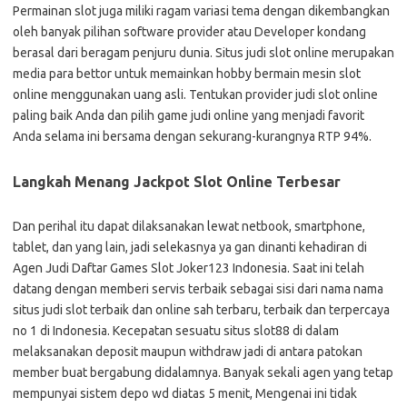
Permainan slot juga miliki ragam variasi tema dengan dikembangkan
oleh banyak pilihan software provider atau Developer kondang
berasal dari beragam penjuru dunia. Situs judi slot online merupakan
media para bettor untuk memainkan hobby bermain mesin slot
online menggunakan uang asli. Tentukan provider judi slot online
paling baik Anda dan pilih game judi online yang menjadi favorit
Anda selama ini bersama dengan sekurang-kurangnya RTP 94%.
Langkah Menang Jackpot Slot Online Terbesar
Dan perihal itu dapat dilaksanakan lewat netbook, smartphone,
tablet, dan yang lain, jadi selekasnya ya gan dinanti kehadiran di
Agen Judi Daftar Games Slot Joker123 Indonesia. Saat ini telah
datang dengan memberi servis terbaik sebagai sisi dari nama nama
situs judi slot terbaik dan online sah terbaru, terbaik dan terpercaya
no 1 di Indonesia. Kecepatan sesuatu situs slot88 di dalam
melaksanakan deposit maupun withdraw jadi di antara patokan
member buat bergabung didalamnya. Banyak sekali agen yang tetap
mempunyai sistem depo wd diatas 5 menit, Mengenai ini tidak