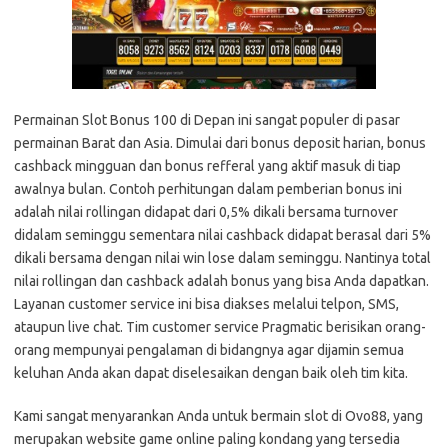
Permainan Slot Bonus 100 di Depan ini sangat populer di pasar
permainan Barat dan Asia. Dimulai dari bonus deposit harian, bonus
cashback mingguan dan bonus refferal yang aktif masuk di tiap
awalnya bulan. Contoh perhitungan dalam pemberian bonus ini
adalah nilai rollingan didapat dari 0,5% dikali bersama turnover
didalam seminggu sementara nilai cashback didapat berasal dari 5%
dikali bersama dengan nilai win lose dalam seminggu. Nantinya total
nilai rollingan dan cashback adalah bonus yang bisa Anda dapatkan.
Layanan customer service ini bisa diakses melalui telpon, SMS,
ataupun live chat. Tim customer service Pragmatic berisikan orang-
orang mempunyai pengalaman di bidangnya agar dijamin semua
keluhan Anda akan dapat diselesaikan dengan baik oleh tim kita.
Kami sangat menyarankan Anda untuk bermain slot di Ovo88, yang
merupakan website game online paling kondang yang tersedia