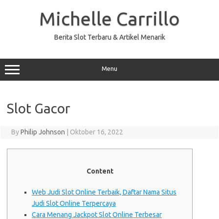
Skip
to
Michelle Carrillo
content
Berita Slot Terbaru & Artikel Menarik
Menu
Slot Gacor
By
Philip Johnson
|
Oktober 16, 2022
Content
Web Judi Slot Online Terbaik, Daftar Nama Situs
Judi Slot Online Terpercaya
Cara Menang Jackpot Slot Online Terbesar