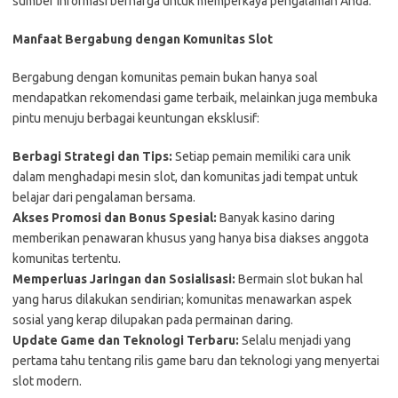
sumber informasi berharga untuk memperkaya pengalaman Anda.
Manfaat Bergabung dengan Komunitas Slot
Bergabung dengan komunitas pemain bukan hanya soal
mendapatkan rekomendasi game terbaik, melainkan juga membuka
pintu menuju berbagai keuntungan eksklusif:
Berbagi Strategi dan Tips:
Setiap pemain memiliki cara unik
dalam menghadapi mesin slot, dan komunitas jadi tempat untuk
belajar dari pengalaman bersama.
Akses Promosi dan Bonus Spesial:
Banyak kasino daring
memberikan penawaran khusus yang hanya bisa diakses anggota
komunitas tertentu.
Memperluas Jaringan dan Sosialisasi:
Bermain slot bukan hal
yang harus dilakukan sendirian; komunitas menawarkan aspek
sosial yang kerap dilupakan pada permainan daring.
Update Game dan Teknologi Terbaru:
Selalu menjadi yang
pertama tahu tentang rilis game baru dan teknologi yang menyertai
slot modern.