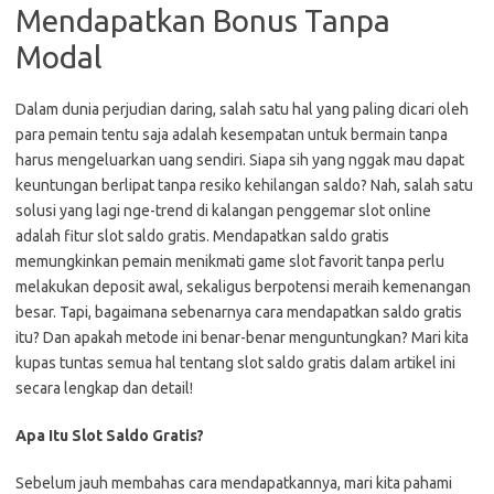
Mendapatkan Bonus Tanpa
Modal
Dalam dunia perjudian daring, salah satu hal yang paling dicari oleh
para pemain tentu saja adalah kesempatan untuk bermain tanpa
harus mengeluarkan uang sendiri. Siapa sih yang nggak mau dapat
keuntungan berlipat tanpa resiko kehilangan saldo? Nah, salah satu
solusi yang lagi nge-trend di kalangan penggemar slot online
adalah fitur slot saldo gratis. Mendapatkan saldo gratis
memungkinkan pemain menikmati game slot favorit tanpa perlu
melakukan deposit awal, sekaligus berpotensi meraih kemenangan
besar. Tapi, bagaimana sebenarnya cara mendapatkan saldo gratis
itu? Dan apakah metode ini benar-benar menguntungkan? Mari kita
kupas tuntas semua hal tentang slot saldo gratis dalam artikel ini
secara lengkap dan detail!
Apa Itu Slot Saldo Gratis?
Sebelum jauh membahas cara mendapatkannya, mari kita pahami