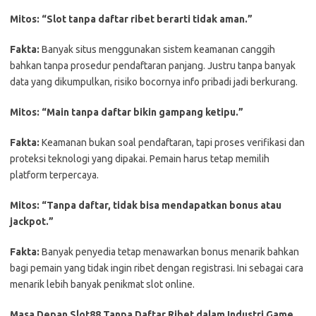
Mitos: “Slot tanpa daftar ribet berarti tidak aman.”
Fakta:
Banyak situs menggunakan sistem keamanan canggih
bahkan tanpa prosedur pendaftaran panjang. Justru tanpa banyak
data yang dikumpulkan, risiko bocornya info pribadi jadi berkurang.
Mitos: “Main tanpa daftar bikin gampang ketipu.”
Fakta:
Keamanan bukan soal pendaftaran, tapi proses verifikasi dan
proteksi teknologi yang dipakai. Pemain harus tetap memilih
platform terpercaya.
Mitos: “Tanpa daftar, tidak bisa mendapatkan bonus atau
jackpot.”
Fakta:
Banyak penyedia tetap menawarkan bonus menarik bahkan
bagi pemain yang tidak ingin ribet dengan registrasi. Ini sebagai cara
menarik lebih banyak penikmat slot online.
Masa Depan Slot88 Tanpa Daftar Ribet dalam Industri Game