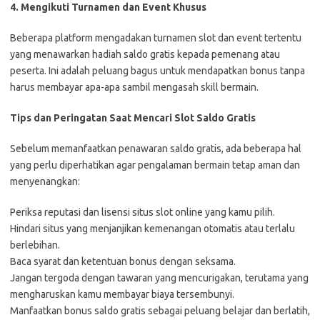
4. Mengikuti Turnamen dan Event Khusus
Beberapa platform mengadakan turnamen slot dan event tertentu
yang menawarkan hadiah saldo gratis kepada pemenang atau
peserta. Ini adalah peluang bagus untuk mendapatkan bonus tanpa
harus membayar apa-apa sambil mengasah skill bermain.
Tips dan Peringatan Saat Mencari Slot Saldo Gratis
Sebelum memanfaatkan penawaran saldo gratis, ada beberapa hal
yang perlu diperhatikan agar pengalaman bermain tetap aman dan
menyenangkan:
Periksa reputasi dan lisensi situs slot online yang kamu pilih.
Hindari situs yang menjanjikan kemenangan otomatis atau terlalu
berlebihan.
Baca syarat dan ketentuan bonus dengan seksama.
Jangan tergoda dengan tawaran yang mencurigakan, terutama yang
mengharuskan kamu membayar biaya tersembunyi.
Manfaatkan bonus saldo gratis sebagai peluang belajar dan berlatih,