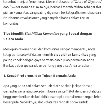
tersebut menjadi fenomenal. Mesin slot seperti “Gates of Olympus”
dan “Sweet Bonanza” misalnya, berhasil meraih takhta sebagai slot
pilihan komunitas yang paling digemari, berkat grafis memukau dan
fitur bonus revolusioner yang banyak dibahas dalam forum
komunitas.
Tips Memilih
Slot Pilihan Komunitas
yang Sesuai dengan
Selera Anda
Meskipun rekomendasi dari komunitas sangat membantu, Anda
tetap perlu selektif dalam memilih
slot pilihan komunitas
yang
paling cocok dengan gaya bermain dan tujuan permainan Anda.
Berikut beberapa panduan penting yang bisa Anda terapkan:
1. Kenali Preferensi dan Tujuan Bermain Anda
Apa yang Anda cari dalam sebuah slot? Apakah jackpot besar,
gameplay seru, atau sekadar hiburan santai? Slot dengan volatilitas
tinggi memberikan risiko lebih besar tapi potensi kemenangan lebih
besar pula. Sebaliknya, slot volatilitas rendah cocok untuk