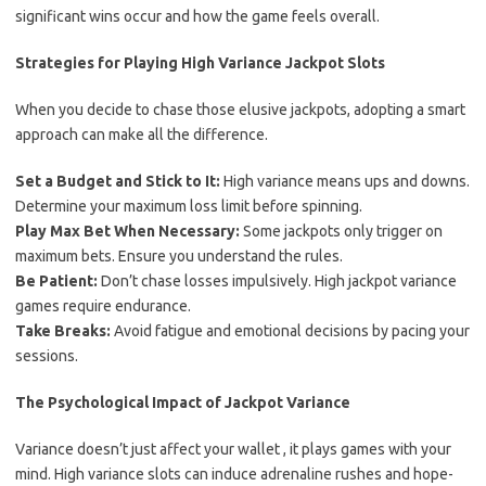
significant wins occur and how the game feels overall.
Strategies for Playing High Variance Jackpot Slots
When you decide to chase those elusive jackpots, adopting a smart
approach can make all the difference.
Set a Budget and Stick to It:
High variance means ups and downs.
Determine your maximum loss limit before spinning.
Play Max Bet When Necessary:
Some jackpots only trigger on
maximum bets. Ensure you understand the rules.
Be Patient:
Don’t chase losses impulsively. High jackpot variance
games require endurance.
Take Breaks:
Avoid fatigue and emotional decisions by pacing your
sessions.
The Psychological Impact of Jackpot Variance
Variance doesn’t just affect your wallet , it plays games with your
mind. High variance slots can induce adrenaline rushes and hope-