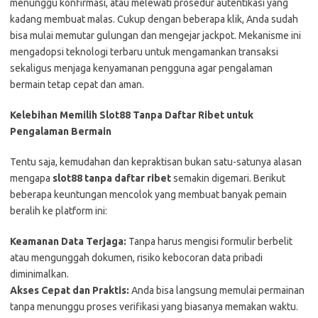
menunggu konfirmasi, atau melewati prosedur autentikasi yang
kadang membuat malas. Cukup dengan beberapa klik, Anda sudah
bisa mulai memutar gulungan dan mengejar jackpot. Mekanisme ini
mengadopsi teknologi terbaru untuk mengamankan transaksi
sekaligus menjaga kenyamanan pengguna agar pengalaman
bermain tetap cepat dan aman.
Kelebihan Memilih Slot88 Tanpa Daftar Ribet untuk
Pengalaman Bermain
Tentu saja, kemudahan dan kepraktisan bukan satu-satunya alasan
mengapa
slot88 tanpa daftar ribet
semakin digemari. Berikut
beberapa keuntungan mencolok yang membuat banyak pemain
beralih ke platform ini:
Keamanan Data Terjaga:
Tanpa harus mengisi formulir berbelit
atau mengunggah dokumen, risiko kebocoran data pribadi
diminimalkan.
Akses Cepat dan Praktis:
Anda bisa langsung memulai permainan
tanpa menunggu proses verifikasi yang biasanya memakan waktu.