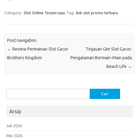
Category:
Slot Online Terpercaya
Tag:
link slot promo terbaru
Post navigation
←
Review Permainan Slot Gacor
Tinjauan Gim Slot Gacor:
Brothers Kingdom
Pengalaman Bermain-Main pada
Beach Life
→
Cari
untuk:
Arsip
Juli 2026
Mei 2026