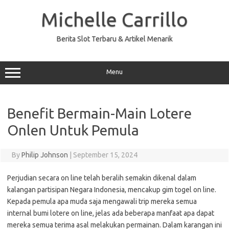
Skip
to
Michelle Carrillo
content
Berita Slot Terbaru & Artikel Menarik
Menu
Benefit Bermain-Main Lotere
Onlen Untuk Pemula
By
Philip Johnson
|
September 15, 2024
Perjudian secara on line telah beralih semakin dikenal dalam
kalangan partisipan Negara Indonesia, mencakup gim togel on line.
Kepada pemula apa muda saja mengawali trip mereka semua
internal bumi lotere on line, jelas ada beberapa manfaat apa dapat
mereka semua terima asal melakukan permainan. Dalam karangan ini