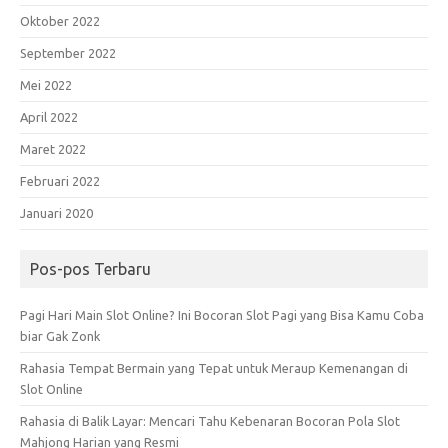
Oktober 2022
September 2022
Mei 2022
April 2022
Maret 2022
Februari 2022
Januari 2020
Pos-pos Terbaru
Pagi Hari Main Slot Online? Ini Bocoran Slot Pagi yang Bisa Kamu Coba
biar Gak Zonk
Rahasia Tempat Bermain yang Tepat untuk Meraup Kemenangan di
Slot Online
Rahasia di Balik Layar: Mencari Tahu Kebenaran Bocoran Pola Slot
Mahjong Harian yang Resmi