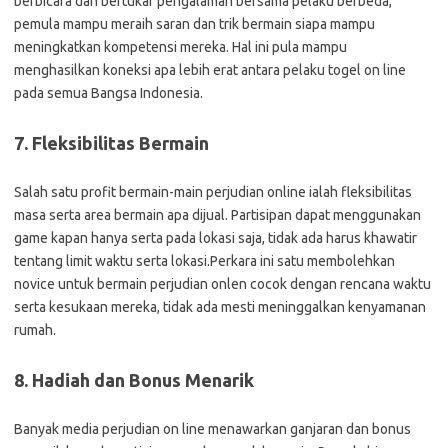
berbicara dan bertukar pengalaman bersama pelaku berbeda,
pemula mampu meraih saran dan trik bermain siapa mampu
meningkatkan kompetensi mereka. Hal ini pula mampu
menghasilkan koneksi apa lebih erat antara pelaku togel on line
pada semua Bangsa Indonesia.
7. Fleksibilitas Bermain
Salah satu profit bermain-main perjudian online ialah fleksibilitas
masa serta area bermain apa dijual. Partisipan dapat menggunakan
game kapan hanya serta pada lokasi saja, tidak ada harus khawatir
tentang limit waktu serta lokasi.Perkara ini satu membolehkan
novice untuk bermain perjudian onlen cocok dengan rencana waktu
serta kesukaan mereka, tidak ada mesti meninggalkan kenyamanan
rumah.
8. Hadiah dan Bonus Menarik
Banyak media perjudian on line menawarkan ganjaran dan bonus