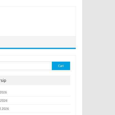
k:
rsip
 2026
 2026
l 2026