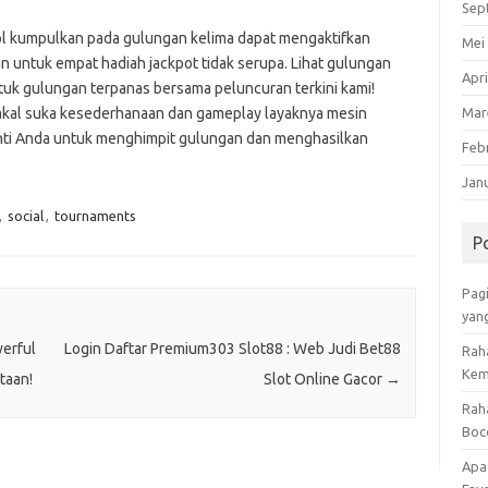
Sep
ol kumpulkan pada gulungan kelima dapat mengaktifkan
Mei
 untuk empat hadiah jackpot tidak serupa. Lihat gulungan
Apri
tuk gulungan terpanas bersama peluncuran terkini kami!
Mar
 bakal suka kesederhanaan dan gameplay layaknya mesin
nanti Anda untuk menghimpit gulungan dan menghasilkan
Feb
Jan
,
social
,
tournaments
P
Pagi
yan
erful
Login Daftar Premium303 Slot88 : Web Judi Bet88
Rah
Kem
taan!
Slot Online Gacor
→
Rah
Boc
Apa