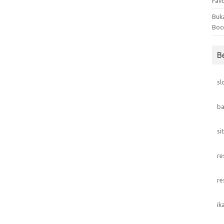
Favo
Buk
Boco
B
sl
ba
si
re
re
ik