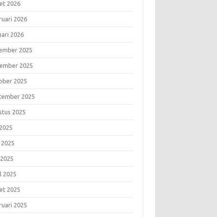
et 2026
ruari 2026
uari 2026
ember 2025
ember 2025
ober 2025
tember 2025
stus 2025
 2025
i 2025
 2025
l 2025
et 2025
ruari 2025