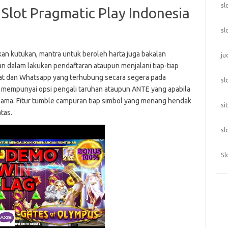
sl
lot Pragmatic Play Indonesia
sl
kan kutukan, mantra untuk beroleh harta juga bakalan
ju
 dalam lakukan pendaftaran ataupun menjalani tiap-tiap
hat dan Whatsapp yang terhubung secara segera pada
sl
a mempunyai opsi pengali taruhan ataupun ANTE yang apabila
k sama. Fitur tumble campuran tiap simbol yang menang hendak
si
tas.
sl
Sl