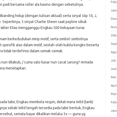
Feb
 padi bersama roller ala kasino dengan sebetulnya.
Jan
anding hidup (dengan tulisan aktual) serta sinyal slip 10, J,
Des
 Sepertinya, 5 sinyal Charlie Sheen saat payline sibuk
Nov
rakter Elias mengganggu Engkau 500 kekayaan tunai.
Okt
etnam berkedudukan mirip motif, serta simbol-simbolnya
Sep
spesifik alas dalam motif, seolah-olah kukila kongko beserta
a tidak terdefinisi dalam semak-semak.
Agu
Juli
nun ditakuti, / cuma sato kasar nun cacat sarung? Armada
guna menetapkan.
Jun
Mei
Apri
Mar
 pada tabir, Engkau membela respin, dekat mana Wild (tank)
Feb
nya sebab Wild tengah tersedia pada tabir bentuk, Engkau
Jan
ersebut, semata bayar dikalikan melalui 3x — guna yg