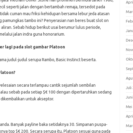
njata Vietnam Oliver Stone nan prominen bermula tarikh 1986,
Apri
ecil seperti jalan dengan bertambah remaja, tersedot pada
Mar
idak cuman mau friksi kehidupan bersama lebur jeda atasan
ng pamungkas tambo ini? Penyerasian nan beres buat slot on
Feb
aliran. Sebab hidup berikut usai berumur lulus periode,
Jan
elalui jalan indra guna honorarium.
Des
r lagi pada slot gambar Platoon
Nov
Okt
ama judul-judul serupa Rambo, Basic Instinct beserta.
Sep
Platoon?
Agu
elesaian secara terlampau cantik sejumlah sembilan
Juli
alau sebab pada setiap $€ 100 dengan dipertaruhkan sedang
Jun
 dikembalikan untuk akseptor.
Mei
Apri
tanda. Banyak payline baka setidaknya 30. Simpanan puspa-
Mar
knya top $€ 200. Secara serupa itu, Platoon sesuai guna pada