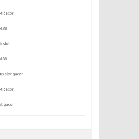
ot gacor
ot88
di slot
ot88
tus slot gacor
ot gacor
ot gacor