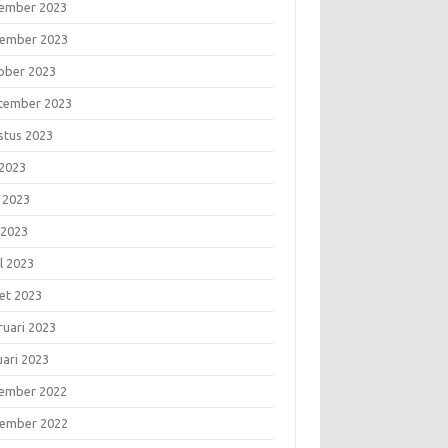
ember 2023
ember 2023
ober 2023
tember 2023
stus 2023
 2023
i 2023
 2023
l 2023
et 2023
ruari 2023
uari 2023
ember 2022
ember 2022