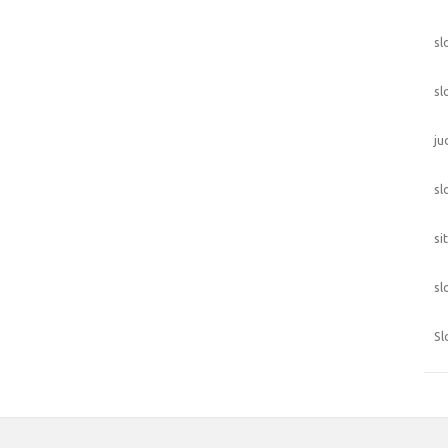
sl
sl
ju
sl
si
sl
Sl