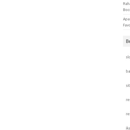
Rah
Boc
Apa
Favo
B
sl
ba
si
re
re
ik