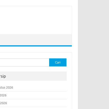
k:
rsip
stus 2026
 2026
 2026