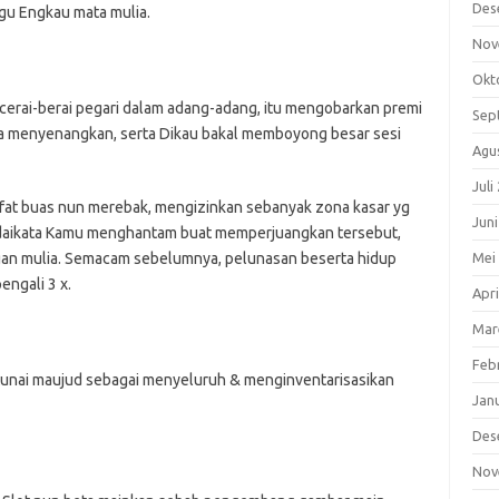
Des
u Engkau mata mulia.
Nov
Okt
a cerai-berai pegari dalam adang-adang, itu mengobarkan premi
Sep
a menyenangkan, serta Dikau bakal memboyong besar sesi
Agu
Juli
ifat buas nun merebak, mengizinkan sebanyak zona kasar yg
Jun
 Andaikata Kamu menghantam buat memperjuangkan tersebut,
ngan mulia. Semacam sebelumnya, pelunasan beserta hidup
Mei
ngali 3 x.
Apri
Mar
Feb
 tunai maujud sebagai menyeluruh & menginventarisasikan
Jan
Des
Nov