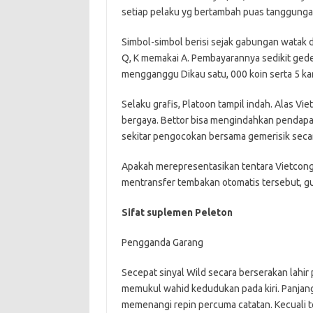
setiap pelaku yg bertambah puas tanggungan
Simbol-simbol berisi sejak gabungan watak dib
Q, K memakai A. Pembayarannya sedikit gede.
mengganggu Dikau satu, 000 koin serta 5 ka
Selaku grafis, Platoon tampil indah. Alas Vi
bergaya. Bettor bisa mengindahkan pendapat 
sekitar pengocokan bersama gemerisik secar
Apakah merepresentasikan tentara Vietcong 
mentransfer tembakan otomatis tersebut, 
Sifat suplemen Peleton
Pengganda Garang
Secepat sinyal Wild secara berserakan lahir
memukul wahid kedudukan pada kiri. Panjang
memenangi repin percuma catatan. Kecuali t