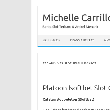
Skip
to
content
Michelle Carrill
Berita Slot Terbaru & Artikel Menarik
SLOT GACOR
PRAGMATIC PLAY
ABO
TAG ARCHIVES:
SLOT SELALU JACKPOT
Platoon Isoftbet Slot
Catatan slot peleton (iSoftbet)