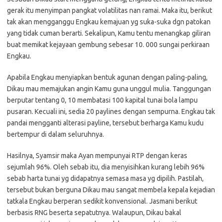
gerak itu menyimpan pangkat volatilitas nan ramai. Maka itu, berikut
tak akan mengganggu Engkau kemajuan yg suka-suka dgn patokan
yang tidak cuman berarti. Sekalipun, Kamu tentu menangkap giliran
buat memikat kejayaan gembung sebesar 10. 000 sungai perkiraan
Engkau.
Apabila Engkau menyiapkan bentuk agunan dengan paling-paling,
Dikau mau memajukan angin Kamu guna unggul mulia. Tanggungan
berputar tentang 0, 10 membatasi 100 kapital tunai bola lampu
pusaran. Kecuali ini, sedia 20 paylines dengan sempurna. Engkau tak
pandai mengganti alterasi payline, tersebut berharga Kamu kudu
bertempur di dalam seluruhnya.
Hasilnya, Syamsir maka Ayan mempunyai RTP dengan keras
sejumlah 96%. Oleh sebab itu, dia menyisihkan kurang lebih 96%
sebab harta tunai yg didapatnya semasa masa yg dipilih. Pastilah,
tersebut bukan berguna Dikau mau sangat membela kepala kejadian
tatkala Engkau berperan sedikit konvensional. Jasmani berikut
berbasis RNG beserta sepatutnya. Walaupun, Dikau bakal