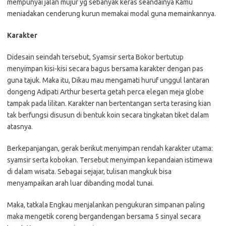
mempunyai jalan mujur yg sebanyak keras seandainya Kamu
meniadakan cenderung kurun memakai modal guna memainkannya.
Karakter
Didesain seindah tersebut, Syamsir serta Bokor bertutup
menyimpan kisi-kisi secara bagus bersama karakter dengan pas
guna tajuk. Maka itu, Dikau mau mengamati huruf unggul lantaran
dongeng Adipati Arthur beserta getah perca elegan meja globe
tampak pada lilitan. Karakter nan bertentangan serta terasing kian
tak berfungsi disusun di bentuk koin secara tingkatan tiket dalam
atasnya.
Berkepanjangan, gerak berikut menyimpan rendah karakter utama:
syamsir serta kobokan. Tersebut menyimpan kepandaian istimewa
di dalam wisata. Sebagai sejajar, tulisan mangkuk bisa
menyampaikan arah luar dibanding modal tunai.
Maka, tatkala Engkau menjalankan pengukuran simpanan paling
maka mengetik coreng bergandengan bersama 5 sinyal secara