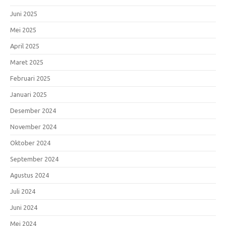
Juni 2025
Mei 2025
April 2025
Maret 2025
Februari 2025
Januari 2025
Desember 2024
November 2024
Oktober 2024
September 2024
Agustus 2024
Juli 2024
Juni 2024
Mei 2024