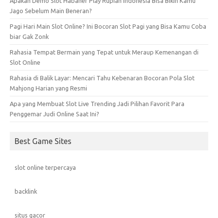
Apakah Demo Slot Habaner Play Rupiah Indonesia Bisa Bikin Kamu
Jago Sebelum Main Beneran?
Pagi Hari Main Slot Online? Ini Bocoran Slot Pagi yang Bisa Kamu Coba
biar Gak Zonk
Rahasia Tempat Bermain yang Tepat untuk Meraup Kemenangan di
Slot Online
Rahasia di Balik Layar: Mencari Tahu Kebenaran Bocoran Pola Slot
Mahjong Harian yang Resmi
Apa yang Membuat Slot Live Trending Jadi Pilihan Favorit Para
Penggemar Judi Online Saat Ini?
Best Game Sites
slot online terpercaya
backlink
situs gacor