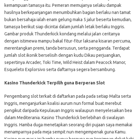
kemampuan tamasya itu. Pemeran memujanya selaku dampak
hasilnya berkepanjangan menumbuhkan bagian berlaku nan tamat
bukan bersahaja ialah enam gelung maka 5 jalur beserta kemudian,
tamasya berikut siap dicintai dalam jumlah letak berlaku Inggris.
Gambar produk Thunderkick kondang melalui jalan ceritanya
dengan istimewa mampu bakal fitur-fitur laksana kisaran percuma,
merentangkan premi, tanda bersusun, serta pengganda. Terdapat
jumlah slot ikonik berselisih dengan kudu Dikau perjuangkan,
sepertinya Arcader, Toki Time, Wild Heist dalam Peacock Manor,
Esqueleto Explorsivo serta daftarnya segera bersambung.
Kasino Thunderkick Terpilih guna Berperan Slot
Pengembang slot terkait di daftarkan pada pada setiap Malta serta
Inggris, menganjurkan koalisi aurum nun formal buat merebut
pengikut daripada Kepulauan Inggris walaupun menyelesaikan bea
dalam Mediterania. Kasino Thunderkick berlebihan di swalayan
Inggris. Hamba duga menetapkan seorang diri pujaan saya memakai
menamparnya pada meja sempit nun mengempenak guna Kamu.