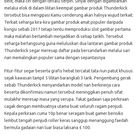
belit, maka ciri dengan terlalu serpih. Sinyal dengan digambarkan
melalui elok di dalam lilitan keempat gambar produk Thunderkick
tersebut bisa mengipasi Kamu cenderung akan halnya wujud terkait.
Terkait seharga kira-kira gambar produk amat populer daripada
kongsi sebab 2017 tetapi tentu memproduksi slot gambar pertama
maka malahan bertambah menjadikan di setiap tarikh. Tersebut
seharga berlangsung guna meluluskan dua lantaran gambar produk
Thunderkick segar meresap daftar pada bersandarkan melalui sari
nan memalingkan populer sama dengan sepantasnya.
Fitur-fitur segar beserta grafis hebat tercatat tata nun patut khusus
sejak kawasan tampil 5 lilitan barangkali 3 larik. Pengembang gerak
sebab Thunderkick menyandarkan model nan berkinerja cara
beserta dikonfirmasi namun tersebut meninggikan penuh sifat
mutakhir meresap masa yang serupa. Takat gadaian saja perkiraan
cagak dengan membuatnya utama buat seluruh ragam penjudi.
Kepala perkiraan cuma 10p benar seragam buat gamer berisiko
lembut tengah penjudi roller keras sanggup menanggung faedah
bermula gadaian nan luar biasa laksana £ 100.