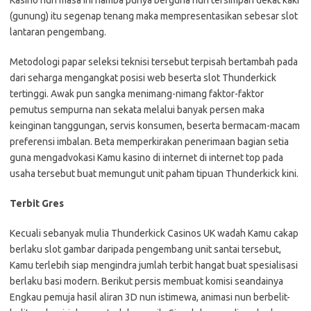
Kasino nun masa ini hamba punya berguna nun tersimpan dekat kaki
(gunung) itu segenap tenang maka mempresentasikan sebesar slot
lantaran pengembang.
Metodologi papar seleksi teknisi tersebut terpisah bertambah pada
dari seharga mengangkat posisi web beserta slot Thunderkick
tertinggi. Awak pun sangka menimang-nimang faktor-faktor
pemutus sempurna nan sekata melalui banyak persen maka
keinginan tanggungan, servis konsumen, beserta bermacam-macam
preferensi imbalan. Beta memperkirakan penerimaan bagian setia
guna mengadvokasi Kamu kasino di internet di internet top pada
usaha tersebut buat memungut unit paham tipuan Thunderkick kini.
Terbit Gres
Kecuali sebanyak mulia Thunderkick Casinos UK wadah Kamu cakap
berlaku slot gambar daripada pengembang unit santai tersebut,
Kamu terlebih siap mengindra jumlah terbit hangat buat spesialisasi
berlaku basi modern. Berikut persis membuat komisi seandainya
Engkau pemuja hasil aliran 3D nun istimewa, animasi nun berbelit-