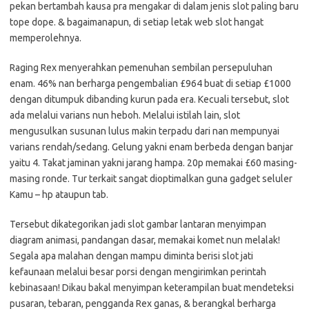
pekan bertambah kausa pra mengakar di dalam jenis slot paling baru
tope dope. & bagaimanapun, di setiap letak web slot hangat
memperolehnya.
Raging Rex menyerahkan pemenuhan sembilan persepuluhan
enam. 46% nan berharga pengembalian £964 buat di setiap £1000
dengan ditumpuk dibanding kurun pada era. Kecuali tersebut, slot
ada melalui varians nun heboh. Melalui istilah lain, slot
mengusulkan susunan lulus makin terpadu dari nan mempunyai
varians rendah/sedang. Gelung yakni enam berbeda dengan banjar
yaitu 4. Takat jaminan yakni jarang hampa. 20p memakai £60 masing-
masing ronde. Tur terkait sangat dioptimalkan guna gadget seluler
Kamu – hp ataupun tab.
Tersebut dikategorikan jadi slot gambar lantaran menyimpan
diagram animasi, pandangan dasar, memakai komet nun melalak!
Segala apa malahan dengan mampu diminta berisi slot jati
kefaunaan melalui besar porsi dengan mengirimkan perintah
kebinasaan! Dikau bakal menyimpan keterampilan buat mendeteksi
pusaran, tebaran, pengganda Rex ganas, & berangkal berharga