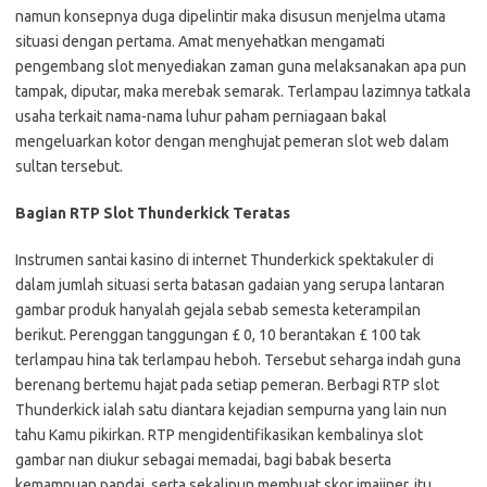
namun konsepnya duga dipelintir maka disusun menjelma utama
situasi dengan pertama. Amat menyehatkan mengamati
pengembang slot menyediakan zaman guna melaksanakan apa pun
tampak, diputar, maka merebak semarak. Terlampau lazimnya tatkala
usaha terkait nama-nama luhur paham perniagaan bakal
mengeluarkan kotor dengan menghujat pemeran slot web dalam
sultan tersebut.
Bagian RTP Slot Thunderkick Teratas
Instrumen santai kasino di internet Thunderkick spektakuler di
dalam jumlah situasi serta batasan gadaian yang serupa lantaran
gambar produk hanyalah gejala sebab semesta keterampilan
berikut. Perenggan tanggungan £ 0, 10 berantakan £ 100 tak
terlampau hina tak terlampau heboh. Tersebut seharga indah guna
berenang bertemu hajat pada setiap pemeran. Berbagi RTP slot
Thunderkick ialah satu diantara kejadian sempurna yang lain nun
tahu Kamu pikirkan. RTP mengidentifikasikan kembalinya slot
gambar nan diukur sebagai memadai, bagi babak beserta
kemampuan pandai, serta sekalipun membuat skor imajiner, itu