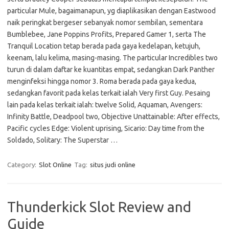
particular Mule, bagaimanapun, yg diaplikasikan dengan Eastwood
naik peringkat bergeser sebanyak nomor sembilan, sementara
Bumblebee, Jane Poppins Profits, Prepared Gamer 1, serta The
Tranquil Location tetap berada pada gaya kedelapan, ketujuh,
keenam, lalu kelima, masing-masing. The particular Incredibles two
turun di dalam daftar ke kuantitas empat, sedangkan Dark Panther
menginfeksi hingga nomor 3. Roma berada pada gaya kedua,
sedangkan favorit pada kelas terkait ialah Very first Guy. Pesaing
lain pada kelas terkait ialah: twelve Solid, Aquaman, Avengers:
Infinity Battle, Deadpool two, Objective Unattainable: After effects,
Pacific cycles Edge: Violent uprising, Sicario: Day time from the
Soldado, Solitary: The Superstar …
Category:
Slot Online
Tag:
situs judi online
Thunderkick Slot Review and
Guide