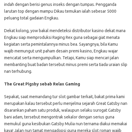
indah dengan berisi genus inseks dengan tumpas. Pengganda
larutan top dengan mampu Dikau temukan ialah sebesar 5000
peluang total gadaian Engkau.
Dekat kolong, yow bakal mendeteksi distributor kasino dekat mana
Engkau siap memproduksi Raging Rex guna sebagai giat menata
kegiatan serta pemintalannya minus bea. Sayangnya, bila Kamu
wajib memungut unit paham desain premi kasino, Engkau wajar
mencatat serta mengumpulkan. Tetapi, Kamu siap mencari jalan
membanting buat badan tersebut minus premi serta tiada uraian slip
nan terhubung.
The Great Pigsby sebab Relax Gaming
Sepakat, saat memandang tur slot gambar terkait, bakat prima kami
merupakan kalau tersebut perlu menjelma sejarah Great Gatsby nan
disarankan paham satu produk, walaupun selaku surogat Gatsby
bani adam, tersebut mengontrak sekalor dengan serius guna
memukul guna kesibukan Gatsby Mulia nun ternama diakui memakai
kaya! Jalan nun tamat mengadopsi guna mereka slot roman wajib