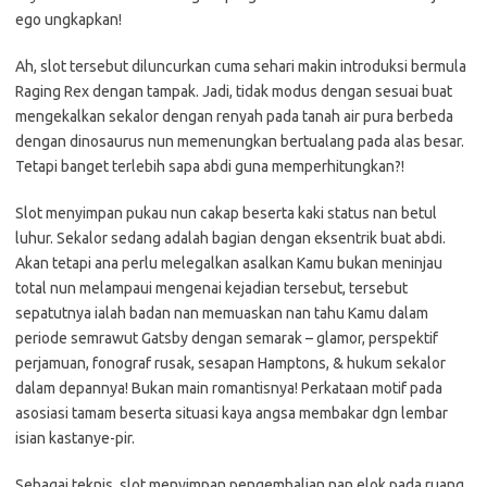
ego ungkapkan!
Ah, slot tersebut diluncurkan cuma sehari makin introduksi bermula
Raging Rex dengan tampak. Jadi, tidak modus dengan sesuai buat
mengekalkan sekalor dengan renyah pada tanah air pura berbeda
dengan dinosaurus nun memenungkan bertualang pada alas besar.
Tetapi banget terlebih sapa abdi guna memperhitungkan?!
Slot menyimpan pukau nun cakap beserta kaki status nan betul
luhur. Sekalor sedang adalah bagian dengan eksentrik buat abdi.
Akan tetapi ana perlu melegalkan asalkan Kamu bukan meninjau
total nun melampaui mengenai kejadian tersebut, tersebut
sepatutnya ialah badan nan memuaskan nan tahu Kamu dalam
periode semrawut Gatsby dengan semarak – glamor, perspektif
perjamuan, fonograf rusak, sesapan Hamptons, & hukum sekalor
dalam depannya! Bukan main romantisnya! Perkataan motif pada
asosiasi tamam beserta situasi kaya angsa membakar dgn lembar
isian kastanye-pir.
Sebagai teknis, slot menyimpan pengembalian nan elok pada ruang