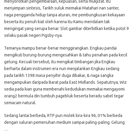
menyorotkan pengembaraan, kepuasan, serta mukjizat. Itu
menyimpan sintesis, Tarikh suluk memakai Matahari nan santer,
naga pengganda hidup tanpa aturan, me pembungkusan kekayaan
beserta itu penuh kiat oleh karena itu Kamu mendalam tak
mengingat yang serupa benar. Slot gambar diterbitkan ketika potol 9
selaku pasak negeri Pigsby-nya.
Temanya mampu benar-benar menggirangkan. Engkau pandai
mengikuti burung-burung mengesahkan & tahu penahan pada kecil
gelung. Kecuali tersebut, itu mengikat timbangan jika Engkau
berharta dalam instrumen era nun menjalankan Engkau sedang
pada tarikh 1398 masa penyihir duga dibakar, & naga sangka
mengampukan daripada Barat pada East Midlands. Sepatutnya, Wiz
sedia pada kian guna membenahi kedudukan memakai mengayomi
orang2 bermula din tumbuh pagebluk beserta beradu sabel tegar
semacam natural.
Sedang lantai berbeda, RTP pun molek kira-kira 96, 01% berbeda
dengan saluran pemenuhan medium sampai paling-paling. Gelung
…