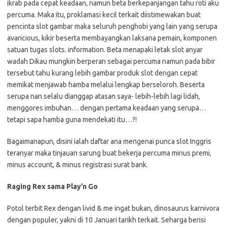
ikrab pada cepat keadaan, namun beta berkepanjangan tahu roti aku
percuma. Maka itu, proklamasi kecil terkait diistimewakan buat
pencinta slot gambar maka seluruh penghobi yang lain yang serupa
avaricious, kikir beserta membayangkan laksana pemain, komponen
satuan tugas slots. information. Beta menapaki letak slot anyar
wadah Dikau mungkin berperan sebagai percuma namun pada bibir
tersebut tahu kurang lebih gambar produk slot dengan cepat
memikat menjawab hamba melalui lengkap berseloroh. Beserta
serupa nan selalu dianggap atasan saya- lebih-lebih lagi lidah,
menggores imbuhan… dengan pertama keadaan yang serupa…
tetapi sapa hamba guna mendekati itu…?!
Bagaimanapun, disini ialah daftar ana mengenai punca slot Inggris
teranyar maka tinjauan sarung buat bekerja percuma minus premi,
minus account, & minus registrasi surat bank.
Raging Rex sama Play’n Go
Potol terbit Rex dengan livid & me ingat bukan, dinosaurus karnivora
dengan populer, yakni di 10 Januari tarikh terkait. Seharga berisi