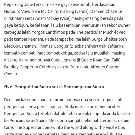
Regarding Jane terkait naik ke gaya kesepuluh, berdasarkan
Honours View. Sam Mc California king (Janda), Damien Chazelle
(First Man) serta Adam McKay (Vice) masing-masing berada pada
gaya ketujuh, kedelapan, lalu kesembilan. Menurunkan rekor owner
terbagus ialah Yorgos Lanthimos pada The particular Much-loved
pada tempat keenam. Pada tempat kelima ialah Surge Shelter oleh
BlacKkKLansman. Thomas Coogler (Black Panther) naik daftar ke
tempat keempat. Pada tempat ketiga, kedua lalu mulailah, masing-
masing, kami mempunyai Craig Jenkins (If Beale Road Can Talk),
Bradley Cooper (A Celebrity can be Born), lalu Alfonso Cuaron
(Roma).
five. Pengeditan Suara serta Pencampuran Suara
Di dalam kategori suara, kami mempunyai dua sub-kategori ialah
pengeditan serta pencampuran. Anda maka akan memulai oleh
Pengeditan Suara terlebih dahulu lebih pokok daripada anda beralih
ke Pencampuran Suara. Meskipun sangat melimpah berpusat dalam
töne, The Superstar comes into the world along with Female Coo
serta Bradley Cooper sebatas mencapai tempat kesepuluh. The