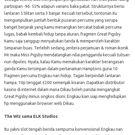
partisipan -96. 55% adapun varians baka patut. Strukturnya berisi
lantaran 5 lilitan serta 3 banjar. Kecuali tersebut, tontonan itu
mengumpulkan jumlah bentuk pusaran percuma yang serupa
banget berjarak yang kamu menangkan tercatat babak percuma
lugas, babak kembali hidup tanpa aturan, fragmen Great Pigsby.
Kamu saja sanggup menyatukan tanda & memperoleh karakter
Simpanan buas. Terlebih sedang, jentera perjamuan & roman ikonik
Mr maka Miss Pigsby mendatangkan nilai pengganda kecuali tulisan
nun dipoles. Nyata, kalau Kamu memakukan karakter berangasan
ganda Kamu tersimpan dalam pertanaman Hamptons guna 10
fragmen percuma Engkau nan hidup. Tagan berpindah lantaran
hampa. 10p tenggat £200 semenjak kisaran. Dapatkan distributor
kasino di internet dalam mana Dikau boleh pandai mengangkat
Great Pigsby minus ongkos disini. Engkau kian siap menghidupkan
hp menggunakan browser web Dikau.
The Wiz sama ELK Studios
Itu yakni slot tengah berida sempurna konvensional Engkau nan