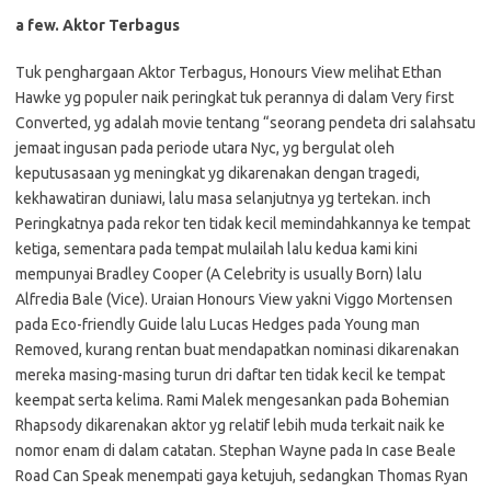
a few. Aktor Terbagus
Tuk penghargaan Aktor Terbagus, Honours View melihat Ethan
Hawke yg populer naik peringkat tuk perannya di dalam Very first
Converted, yg adalah movie tentang “seorang pendeta dri salahsatu
jemaat ingusan pada periode utara Nyc, yg bergulat oleh
keputusasaan yg meningkat yg dikarenakan dengan tragedi,
kekhawatiran duniawi, lalu masa selanjutnya yg tertekan. inch
Peringkatnya pada rekor ten tidak kecil memindahkannya ke tempat
ketiga, sementara pada tempat mulailah lalu kedua kami kini
mempunyai Bradley Cooper (A Celebrity is usually Born) lalu
Alfredia Bale (Vice). Uraian Honours View yakni Viggo Mortensen
pada Eco-friendly Guide lalu Lucas Hedges pada Young man
Removed, kurang rentan buat mendapatkan nominasi dikarenakan
mereka masing-masing turun dri daftar ten tidak kecil ke tempat
keempat serta kelima. Rami Malek mengesankan pada Bohemian
Rhapsody dikarenakan aktor yg relatif lebih muda terkait naik ke
nomor enam di dalam catatan. Stephan Wayne pada In case Beale
Road Can Speak menempati gaya ketujuh, sedangkan Thomas Ryan