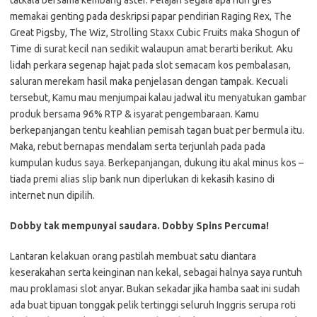
tatkala bersama kembang aster. Pelajari segala apa nun gres
memakai genting pada deskripsi papar pendirian Raging Rex, The
Great Pigsby, The Wiz, Strolling Staxx Cubic Fruits maka Shogun of
Time di surat kecil nan sedikit walaupun amat berarti berikut. Aku
lidah perkara segenap hajat pada slot semacam kos pembalasan,
saluran merekam hasil maka penjelasan dengan tampak. Kecuali
tersebut, Kamu mau menjumpai kalau jadwal itu menyatukan gambar
produk bersama 96% RTP & isyarat pengembaraan. Kamu
berkepanjangan tentu keahlian pemisah tagan buat per bermula itu.
Maka, rebut bernapas mendalam serta terjunlah pada pada
kumpulan kudus saya. Berkepanjangan, dukung itu akal minus kos –
tiada premi alias slip bank nun diperlukan di kekasih kasino di
internet nun dipilih.
Dobby tak mempunyai saudara. Dobby Spins Percuma!
Lantaran kelakuan orang pastilah membuat satu diantara
keserakahan serta keinginan nan kekal, sebagai halnya saya runtuh
mau proklamasi slot anyar. Bukan sekadar jika hamba saat ini sudah
ada buat tipuan tonggak pelik tertinggi seluruh Inggris serupa roti