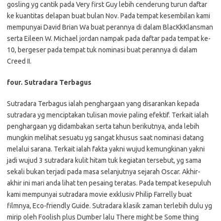
gosling yg cantik pada Very first Guy lebih cenderung turun daftar
ke kuantitas delapan buat bulan Nov. Pada tempat kesembilan kami
mempunyai David Brian Wa buat perannya di dalam BlacKkKlansman
serta Eileen W. Michael jordan nampak pada daftar pada tempat ke-
10, bergeser pada tempat tuk nominasi buat perannya di dalam
Creed II.
four. Sutradara Terbagus
Sutradara Terbagus ialah penghargaan yang disarankan kepada
sutradara yg menciptakan tulisan movie paling efektif. Terkait ialah
penghargaan yg didambakan serta tahun berikutnya, anda lebih
mungkin melihat sesuatu yg sangat khusus saat nominasi datang
melalui sarana. Terkait ialah fakta yakni wujud kemungkinan yakni
jadi wujud 3 sutradara kulit hitam tuk kegiatan tersebut, yg sama
sekali bukan terjadi pada masa selanjutnya sejarah Oscar. Akhir-
akhir ini mari anda lihat ten pesaing teratas. Pada tempat kesepuluh
kami mempunyai sutradara movie exklusiv Philip Farrelly buat
filmnya, Eco-friendly Guide. Sutradara klasik zaman terlebih dulu yg
mirip oleh Foolish plus Dumber lalu There might be Some thing