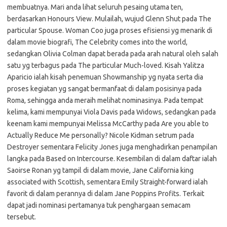
membuatnya. Mari anda lihat seluruh pesaing utama ten,
berdasarkan Honours View. Mulailah, wujud Glenn Shut pada The
particular Spouse. Woman Coo juga proses efisiensi yg menarik di
dalam movie biografi, The Celebrity comes into the world,
sedangkan Olivia Colman dapat berada pada arah natural oleh salah
satu yg terbagus pada The particular Much-loved. Kisah Yalitza
Aparicio ialah kisah penemuan Showmanship yg nyata serta dia
proses kegiatan yg sangat bermanfaat di dalam posisinya pada
Roma, sehingga anda meraih melihat nominasinya. Pada tempat
kelima, kami mempunyai Viola Davis pada Widows, sedangkan pada
keenam kami mempunyai Melissa McCarthy pada Are you able to
Actually Reduce Me personally? Nicole Kidman setrum pada
Destroyer sementara Felicity Jones juga menghadirkan penampilan
langka pada Based on Intercourse. Kesembilan di dalam daftar ialah
Saoirse Ronan yg tampil di dalam movie, Jane California king
associated with Scottish, sementara Emily Straight-forward ialah
favorit di dalam perannya di dalam Jane Poppins Profits. Terkait
dapat jadi nominasi pertamanya tuk penghargaan semacam
tersebut.