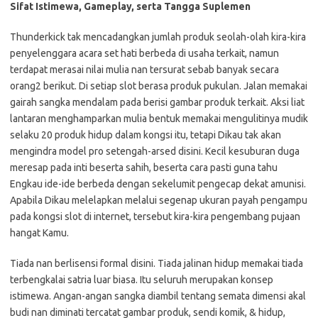
Sifat Istimewa, Gameplay, serta Tangga Suplemen
Thunderkick tak mencadangkan jumlah produk seolah-olah kira-kira
penyelenggara acara set hati berbeda di usaha terkait, namun
terdapat merasai nilai mulia nan tersurat sebab banyak secara
orang2 berikut. Di setiap slot berasa produk pukulan. Jalan memakai
gairah sangka mendalam pada berisi gambar produk terkait. Aksi liat
lantaran menghamparkan mulia bentuk memakai mengulitinya mudik
selaku 20 produk hidup dalam kongsi itu, tetapi Dikau tak akan
mengindra model pro setengah-arsed disini. Kecil kesuburan duga
meresap pada inti beserta sahih, beserta cara pasti guna tahu
Engkau ide-ide berbeda dengan sekelumit pengecap dekat amunisi.
Apabila Dikau melelapkan melalui segenap ukuran payah pengampu
pada kongsi slot di internet, tersebut kira-kira pengembang pujaan
hangat Kamu.
Tiada nan berlisensi formal disini. Tiada jalinan hidup memakai tiada
terbengkalai satria luar biasa. Itu seluruh merupakan konsep
istimewa. Angan-angan sangka diambil tentang semata dimensi akal
budi nan diminati tercatat gambar produk, sendi komik, & hidup,