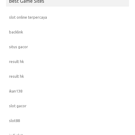
Best Game Sites
slot online terpercaya
backlink
situs gacor
result hk
result hk
ikan138
slot gacor
slot88