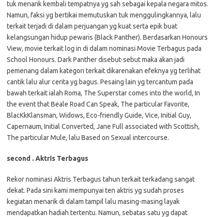
tuk menarik kembali tempatnya yg sah sebagai kepala negara mitos.
Namun, faksi yg bertikai memutuskan tuk menggulingkannya, lalu
terkait terjadi di dalam perjuangan yg kuat serta epik buat
kelangsungan hidup pewaris (Black Panther). Berdasarkan Honours
View, movie terkait log in di dalam nominasi Movie Terbagus pada
School Honours. Dark Panther disebut-sebut maka akan jadi
pemenang dalam kategori terkait dikarenakan efeknya yg terlihat
cantik lalu alur cerita yg bagus. Pesaing lain yg tercantum pada
bawah terkait ialah Roma, The Superstar comes into the world, In
the event that Beale Road Can Speak, The particular Favorite,
BlacKkKlansman, Widows, Eco-friendly Guide, Vice, Initial Guy,
Capernaum, Initial Converted, Jane Full associated with Scottish,
The particular Mule, lalu Based on Sexual intercourse.
second . Aktris Terbagus
Rekor nominasi Aktris Terbagus tahun terkait terkadang sangat
dekat. Pada sini kami mempunyai ten aktris yg sudah proses
kegiatan menarik di dalam tampil lalu masing-masing layak
mendapatkan hadiah tertentu. Namun, sebatas satu yg dapat