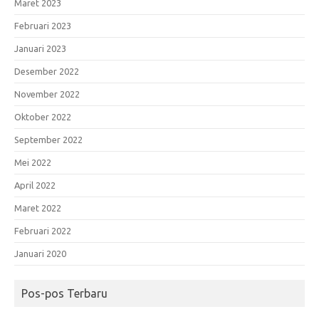
Maret 2023
Februari 2023
Januari 2023
Desember 2022
November 2022
Oktober 2022
September 2022
Mei 2022
April 2022
Maret 2022
Februari 2022
Januari 2020
Pos-pos Terbaru