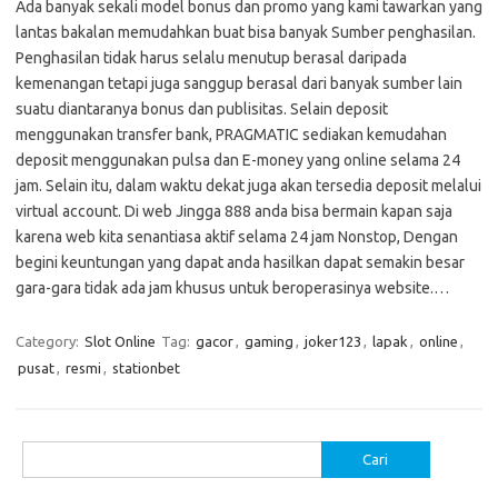
Ada banyak sekali model bonus dan promo yang kami tawarkan yang
lantas bakalan memudahkan buat bisa banyak Sumber penghasilan.
Penghasilan tidak harus selalu menutup berasal daripada
kemenangan tetapi juga sanggup berasal dari banyak sumber lain
suatu diantaranya bonus dan publisitas. Selain deposit
menggunakan transfer bank, PRAGMATIC sediakan kemudahan
deposit menggunakan pulsa dan E-money yang online selama 24
jam. Selain itu, dalam waktu dekat juga akan tersedia deposit melalui
virtual account. Di web Jingga 888 anda bisa bermain kapan saja
karena web kita senantiasa aktif selama 24 jam Nonstop, Dengan
begini keuntungan yang dapat anda hasilkan dapat semakin besar
gara-gara tidak ada jam khusus untuk beroperasinya website.…
Category:
Slot Online
Tag:
gacor
,
gaming
,
joker123
,
lapak
,
online
,
pusat
,
resmi
,
stationbet
Cari
untuk: