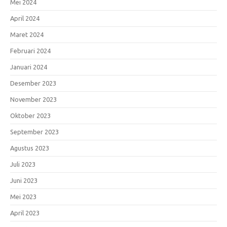
Mei 2024
April 2024
Maret 2024
Februari 2024
Januari 2024
Desember 2023
November 2023
Oktober 2023
September 2023
Agustus 2023
Juli 2023
Juni 2023
Mei 2023
April 2023