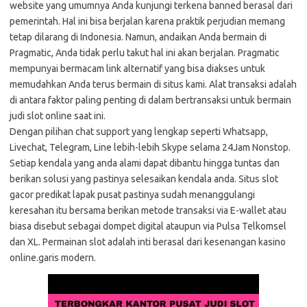
website yang umumnya Anda kunjungi terkena banned berasal dari
pemerintah. Hal ini bisa berjalan karena praktik perjudian memang
tetap dilarang di Indonesia. Namun, andaikan Anda bermain di
Pragmatic, Anda tidak perlu takut hal ini akan berjalan. Pragmatic
mempunyai bermacam link alternatif yang bisa diakses untuk
memudahkan Anda terus bermain di situs kami. Alat transaksi adalah
di antara faktor paling penting di dalam bertransaksi untuk bermain
judi slot online saat ini.
Dengan pilihan chat support yang lengkap seperti Whatsapp,
Livechat, Telegram, Line lebih-lebih Skype selama 24Jam Nonstop.
Setiap kendala yang anda alami dapat dibantu hingga tuntas dan
berikan solusi yang pastinya selesaikan kendala anda. Situs slot
gacor predikat lapak pusat pastinya sudah menanggulangi
keresahan itu bersama berikan metode transaksi via E-wallet atau
biasa disebut sebagai dompet digital ataupun via Pulsa Telkomsel
dan XL. Permainan slot adalah inti berasal dari kesenangan kasino
online.garis modern.