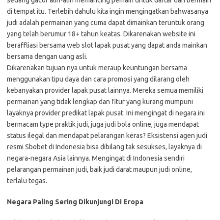
sedang gacor alih-alih memancing pemain untuk daftar dan bermain
di tempat itu. Terlebih dahulu kita ingin mengingatkan bahwasanya
judi adalah permainan yang cuma dapat dimainkan teruntuk orang
yang telah berumur 18+ tahun keatas. Dikarenakan website ini
beraffliasi bersama web slot lapak pusat yang dapat anda mainkan
bersama dengan uang asli.
Dikarenakan tujuan nya untuk meraup keuntungan bersama
menggunakan tipu daya dan cara promosi yang dilarang oleh
kebanyakan provider lapak pusat lainnya. Mereka semua memiliki
permainan yang tidak lengkap dan fitur yang kurang mumpuni
layaknya provider predikat lapak pusat. Ini mengingat di negara ini
bermacam type praktik judi, juga judi bola online, juga mendapat
status ilegal dan mendapat pelarangan keras? Eksistensi agen judi
resmi Sbobet di Indonesia bisa dibilang tak sesukses, layaknya di
negara-negara Asia lainnya. Mengingat di Indonesia sendiri
pelarangan permainan judi, baik judi darat maupun judi online,
terlalu tegas.
Negara Paling Sering Dikunjungi Di Eropa