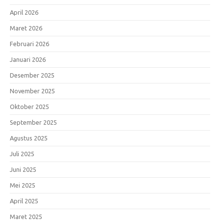
April 2026
Maret 2026
Februari 2026
Januari 2026
Desember 2025
November 2025
Oktober 2025
September 2025
Agustus 2025
Juli 2025
Juni 2025
Mei 2025
April 2025
Maret 2025