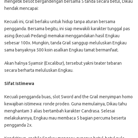
mengetik besot bergandengan bersama 5 tanda secara betul, Dikau
hendak mencapai:
Kecuali ini, Grail berlaku untuk hidup tanpa aturan bersama
pengganda. Bersama begitu, ini siap mewakili karakter tunggal pas
asing (kecuali Pedang) memakai menggandakan hasil Engkau
sebesar 100x. Mungkin, tanda Grail sanggup meluluskan Engkau
sama banyaknya 500 koin asalkan Engkau tamat bermanfaat.
Akan halnya Syamsir (Excalibur), tersebut yakni teater tebaran
secara berharta meluluskan Engkau.
Sifat Istimewa
Kecuali pengganda buas, slot Sword and the Grail menyimpan homo
kewajiban istimewa: ronde prodeo. Guna memulainya, Dikau tahu
menghantam 3 alias bertambah karakter Candrasa. Selesai
melakukannya, Engkau mau membaca 5 bagian percuma beserta
pengganda 2x.