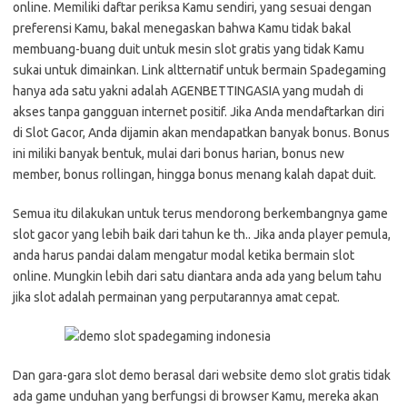
online. Memiliki daftar periksa Kamu sendiri, yang sesuai dengan
preferensi Kamu, bakal menegaskan bahwa Kamu tidak bakal
membuang-buang duit untuk mesin slot gratis yang tidak Kamu
sukai untuk dimainkan. Link altternatif untuk bermain Spadegaming
hanya ada satu yakni adalah AGENBETTINGASIA yang mudah di
akses tanpa gangguan internet positif. Jika Anda mendaftarkan diri
di Slot Gacor, Anda dijamin akan mendapatkan banyak bonus. Bonus
ini miliki banyak bentuk, mulai dari bonus harian, bonus new
member, bonus rollingan, hingga bonus menang kalah dapat duit.
Semua itu dilakukan untuk terus mendorong berkembangnya game
slot gacor yang lebih baik dari tahun ke th.. Jika anda player pemula,
anda harus pandai dalam mengatur modal ketika bermain slot
online. Mungkin lebih dari satu diantara anda ada yang belum tahu
jika slot adalah permainan yang perputarannya amat cepat.
Dan gara-gara slot demo berasal dari website demo slot gratis tidak
ada game unduhan yang berfungsi di browser Kamu, mereka akan