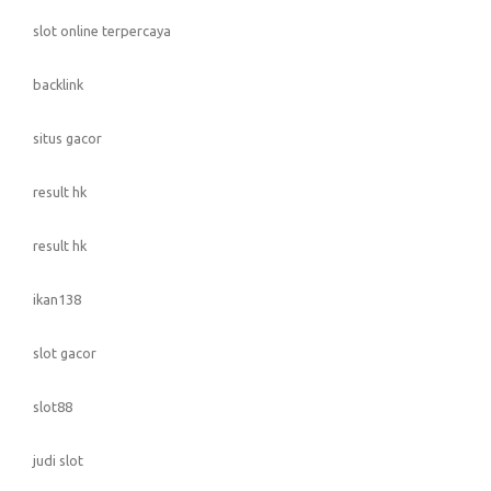
slot online terpercaya
backlink
situs gacor
result hk
result hk
ikan138
slot gacor
slot88
judi slot