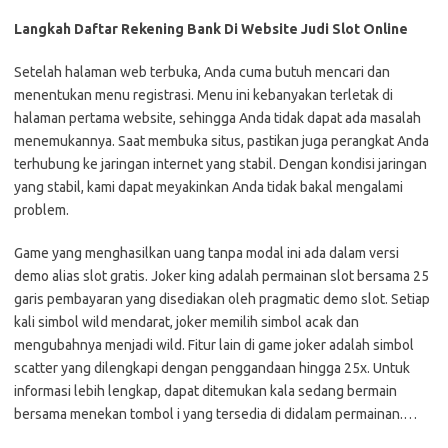
Langkah Daftar Rekening Bank Di Website Judi Slot Online
Setelah halaman web terbuka, Anda cuma butuh mencari dan
menentukan menu registrasi. Menu ini kebanyakan terletak di
halaman pertama website, sehingga Anda tidak dapat ada masalah
menemukannya. Saat membuka situs, pastikan juga perangkat Anda
terhubung ke jaringan internet yang stabil. Dengan kondisi jaringan
yang stabil, kami dapat meyakinkan Anda tidak bakal mengalami
problem.
Game yang menghasilkan uang tanpa modal ini ada dalam versi
demo alias slot gratis. Joker king adalah permainan slot bersama 25
garis pembayaran yang disediakan oleh pragmatic demo slot. Setiap
kali simbol wild mendarat, joker memilih simbol acak dan
mengubahnya menjadi wild. Fitur lain di game joker adalah simbol
scatter yang dilengkapi dengan penggandaan hingga 25x. Untuk
informasi lebih lengkap, dapat ditemukan kala sedang bermain
bersama menekan tombol i yang tersedia di didalam permainan.…