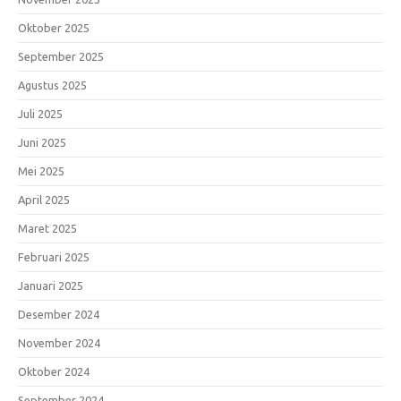
Oktober 2025
September 2025
Agustus 2025
Juli 2025
Juni 2025
Mei 2025
April 2025
Maret 2025
Februari 2025
Januari 2025
Desember 2024
November 2024
Oktober 2024
September 2024